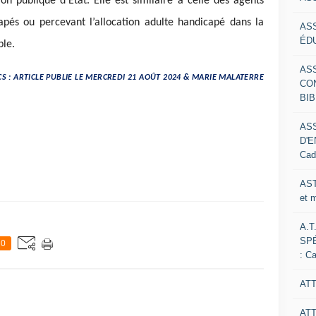
ion publique d’État. Elle est similaire à celle des agents
pés ou percevant l’allocation adulte handicapé dans la
AS
ÉDU
ble.
AS
S : ARTICLE PUBLIE LE MERCREDI 21 AOÛT 2024 & MARIE MALATERRE
CO
BIB
AS
D'E
Cad
AST
et 
A.T
SP
0
: C
ATT
AT