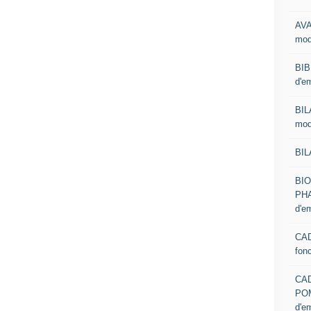
AVA
mod
BIB
d'e
BIL
mod
BIL
BI
PHA
d'e
CAD
fon
CA
PO
d'e