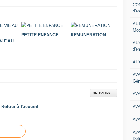
CON
d'e
AUT
Mod
PETITE ENFANCE
REMUNERATION
VIE AU
AUX
d'e
AUX
AVA
Gén
RETRAITES
AV
Retour à l'accueil
AV
AV
AV
Défi