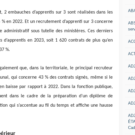
AB
t, 2 embauches d’apprentis sur 3 sont réalisées dans les
4 % en 2022. Et un recrutement d’apprenti sur 3 concerne
ABS
serv
e administratif sous tutelle des ministères. Ces derniers
s d’apprentis en 2023, soit 1 620 contrats de plus qu’en
ACC
 37 %.
AC
ADJ
lement que, dans la territoriale, le principal recruteur
nal, qui concerne 43 % des contrats signés, même si le
ADJ
en baisse par rapport à 2022. Dans la fonction publique,
ADJ
tuent dans le cadre de la préparation d’un diplôme de
ADJ
ion qui s’accentue au fil du temps et affiche une hausse
AD
ÉT
Cad
érieur