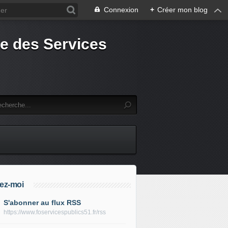
Connexion
+
Créer mon blog
e des Services
ez-moi
S'abonner au flux RSS
https://www.foservicespublics51.fr/rss