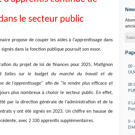
News
dans le secteur public
Abonn
articl
aire propose de couper les aides à l’apprentissage dans
signés dans la fonction publique poursuit son essor.
Pag
ration du projet de loi de finances pour 2025, Matignon
00 
OU
t faites sur le budget du marché du travail et de
me de l’apprentissage”
afin de
“le rendre plus efficace et
00 
PU
jours plus nombreux à choisir le secteur public. En effet,
té par la direction générale de l’administration et de la
0 L
Pré
ntrats y ont été signés en 2023. Un chiffre en hausse de
écédente, avec 2 330 apprentis supplémentaires.
0 -
D'