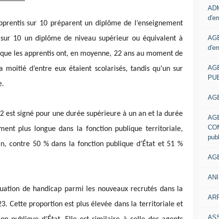
ADM
d'e
apprentis sur 10 préparent un diplôme de l’enseignement
AGE
7 sur 10 un diplôme de niveau supérieur ou équivalent à
d'e
 que les apprentis ont, en moyenne, 22 ans au moment de
AG
a moitié d’entre eux étaient scolarisés, tandis qu’un sur
PUB
e.
AGE
r 2 est signé pour une durée supérieure à un an et la durée
AG
COM
ent plus longue dans la fonction publique territoriale,
pub
n, contre 50 % dans la fonction publique d’État et 51 %
AGE
ANI
ituation de handicap parmi les nouveaux recrutés dans la
ARR
3. Cette proportion est plus élevée dans la territoriale et
AS