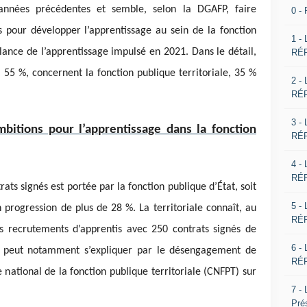
nnées précédentes et semble, selon la DGAFP, faire
0 -
 pour développer l’apprentissage au sein de la fonction
1 -
elance de l’apprentissage impulsé en 2021. Dans le détail,
RÉP
t 55 %, concernent la fonction publique territoriale, 35 %
2 -
RÉP
3 -
bitions pour l’apprentissage dans la fonction
RÉP
4 -
RÉP
ts signés est portée par la fonction publique d’État, soit
5 -
 progression de plus de 28 %. La territoriale connaît, au
RÉP
es recrutements d’apprentis avec 250 contrats signés de
6 -
i peut notamment s’expliquer par le désengagement de
RÉP
e national de la fonction publique territoriale (CNFPT) sur
7 -
Pré