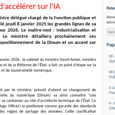
'accélérer sur l'IA
News
Abonn
istre délégué chargé de la Fonction publique et
articl
ilé jeudi 8 janvier 2025 les grandes lignes de sa
ur 2026. Le maître-mot : industrialisation et
 Le ministre détaillera prochainement ces
 repositionnement de la Dinum et un accent sur
Pag
00 
janvier 2026 , le cabinet du ministre David Amiel, ministre
OU
 et de la Réforme de l'État, a fait un point d'étape sur la
A et de souveraineté numérique.
00 
PU
0 L
ent par le ministre, prévoit d'abord un changement de
Pré
érielle du numérique (Dinum) va ainsi connaître "une
 se cantonner au rôle d'architecte technique de l'État. Ce
0 -
logy Officer) la positionne comme garante des standards
D'
des règles de partage des données. Cette clarification