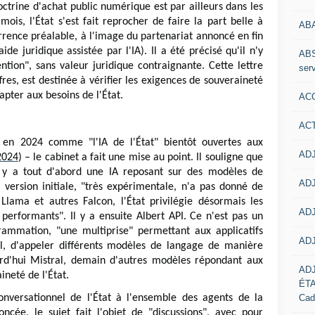
doctrine d'achat public numérique est par ailleurs dans les
mois, l'État s'est fait reprocher de faire la part belle à
AB
rence préalable, à l'image du partenariat annoncé en fin
de juridique assistée par l'IA). Il a été précisé qu'il n'y
ABS
ention", sans valeur juridique contraignante. Cette lettre
serv
fres, est destinée à vérifier les exigences de souveraineté
adapter aux besoins de l'État.
ACC
AC
é en 2024 comme "l'IA de l'État" bientôt ouvertes aux
ADJ
2024
) – le cabinet a fait une mise au point. Il souligne que
Il y a tout d'abord une IA reposant sur des modèles de
ADJ
 version initiale, "très expérimentale, n'a pas donné de
 Llama et autres Falcon, l'État privilégie désormais les
ADJ
performants". Il y a ensuite Albert API. Ce n'est pas un
ammation, "une multiprise" permettant aux applicatifs
ADJ
el, d'appeler différents modèles de langage de manière
ourd'hui Mistral, demain d'autres modèles répondant aux
AD
ineté de l'État.
ÉT
Cad
onversationnel de l'État à l'ensemble des agents de la
ncée, le sujet fait l'objet de "discussions", avec pour