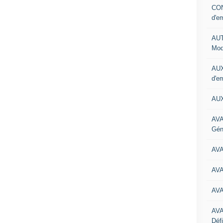
CON
d'e
AUT
Mod
AUX
d'e
AUX
AVA
Gén
AV
AV
AV
AV
Défi