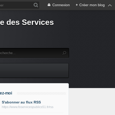
Connexion
+
Créer mon blog
e des Services
ez-moi
S'abonner au flux RSS
https://www.foservicespublics51.fr/rss