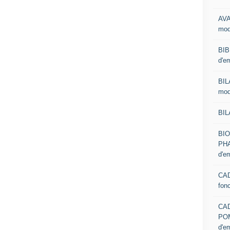
AVA
mod
BIB
d'e
BIL
mod
BIL
BI
PHA
d'e
CAD
fon
CA
PO
d'e