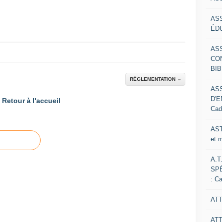
AS
ÉDU
AS
CO
BIB
RÉGLEMENTATION
AS
D'E
Retour à l'accueil
Cad
AST
et 
A.T
SP
: C
ATT
AT