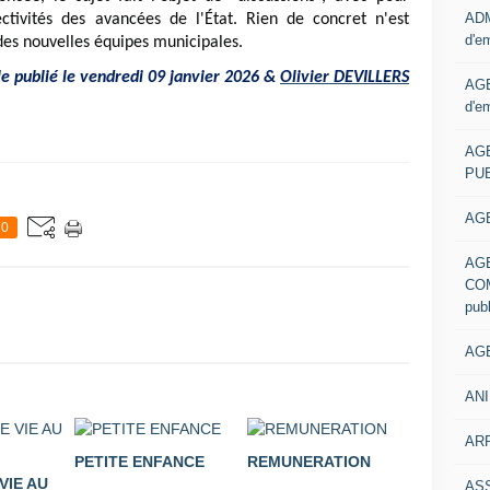
ADM
lectivités des avancées de l'État. Rien de concret n'est
d'e
des nouvelles équipes municipales.
le publié le vendredi 09 janvier 2026 &
Olivier DEVILLERS
AGE
d'e
AG
PUB
AGE
0
AG
COM
pub
AGE
ANI
ARR
PETITE ENFANCE
REMUNERATION
VIE AU
AS