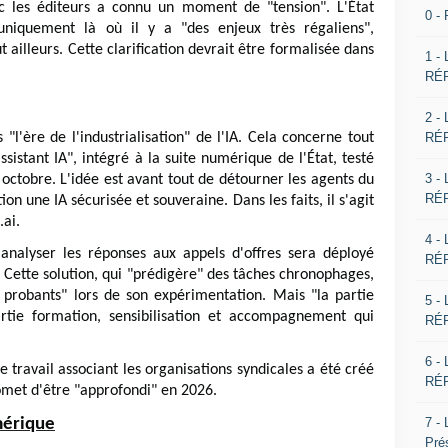
ec les éditeurs a connu un moment de "tension". L'État
0 -
niquement là où il y a "des enjeux très régaliens",
 ailleurs. Cette clarification devrait être formalisée dans
1 -
RÉP
2 -
RÉP
"l'ère de l'industrialisation" de l'IA. Cela concerne tout
sistant IA", intégré à la suite numérique de l'État, testé
3 -
 octobre. L'idée est avant tout de détourner les agents du
RÉP
on une IA sécurisée et souveraine. Dans les faits, il s'agit
.ai.
4 -
 analyser les réponses aux appels d'offres sera déployé
RÉP
. Cette solution, qui "prédigère" des tâches chronophages,
probants" lors de son expérimentation. Mais "la partie
5 -
rtie formation, sensibilisation et accompagnement qui
RÉP
6 -
e travail associant les organisations syndicales a été créé
RÉP
omet d'être "approfondi" en 2026.
7 -
umérique
Pré