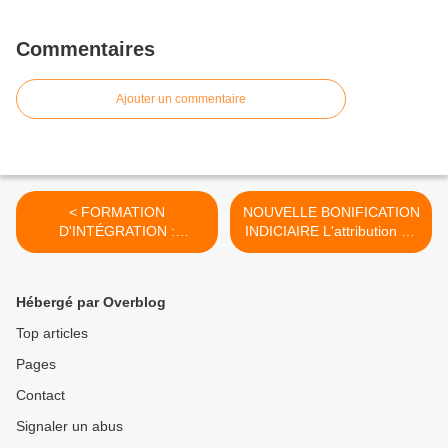
Commentaires
Ajouter un commentaire
< FORMATION
NOUVELLE BONIFICATION
D'INTÉGRATION :
INDICIAIRE L'attribution de
Formation d'intégration et
la N.B.I aux policiers
refus de titularisation
municipaux est-elle
automatique lorsqu'ils
Hébergé par Overblog
exercent leurs fonctions en
Z.U.S. ? >
Top articles
Pages
Contact
Signaler un abus