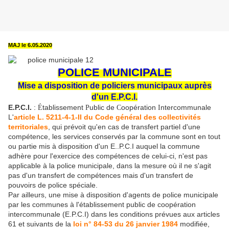
MAJ le 6.05.2020
POLICE MUNICIPALE
Mise a disposition de policiers municipaux auprès
d'un E.P.C.I.
E.P.C.I.
:
tablissement
ublic de
oopération
ntercommunale
É
P
C
I
L'
article L. 5211-4-1-II du Code général des collectivités
territoriales
, qui prévoit qu'en cas de transfert partiel d'une
compétence, les services conservés par la commune sont en tout
ou partie mis à disposition d'un E..P.C.I auquel la commune
adhère pour l'exercice des compétences de celui-ci, n'est pas
applicable à la police municipale, dans la mesure où il ne s'agit
pas d'un transfert de compétences mais d'un transfert de
pouvoirs de police spéciale.
Par ailleurs, une mise à disposition d'agents de police municipale
par les communes à l'établissement public de coopération
intercommunale (E.P.C.I) dans les conditions prévues aux articles
61 et suivants de la
loi n° 84-53 du 26 janvier 1984
modifiée,