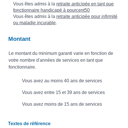
Vous êtes admis à la
retraite anticipée en tant que
fonctionnaire handicapé à pourcent50
Vous êtes admis à la
retraite anticipée pour infirmité
ou maladie incurable
.
Montant
Le montant du minimum garanti varie en fonction de
votre nombre d'années de services en tant que
fonctionnaire.
R
C
Vous avez au moins 40 ans de services
é
h
p
Vous avez entre 15 et 39 ans de services
o
o
i
Vous avez moins de 15 ans de services
n
s
d
i
e
r
Textes de référence
z