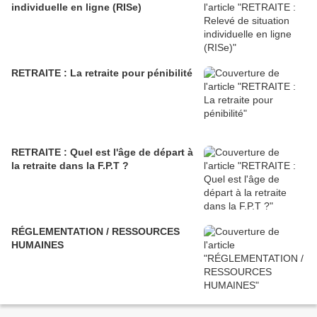
s
individuelle en ligne (RISe)
i
v
e
s
RETRAITE : La retraite pour pénibilité
e
t
l
e
RETRAITE : Quel est l'âge de départ à
s
la retraite dans la F.P.T ?
r
é
p
o
RÉGLEMENTATION / RESSOURCES
n
HUMAINES
s
e
s
s