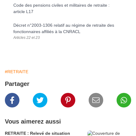
v
a
Code des pensions civiles et militaires de retraite :
o
article L17
u
t
x
r
Décret n°2003-1306 relatif au régime de retraite des
q
e
fonctionnaires affiliés à la CNRACL
u
c
Articles 22 et 23
e
a
s
s
t
i
o
#RETRAITE
n
Partager
s
s
u
c
c
Vous aimerez aussi
e
s
RETRAITE : Relevé de situation