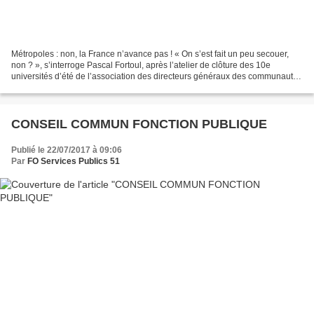
Métropoles : non, la France n’avance pas ! « On s’est fait un peu secouer,
non ? », s’interroge Pascal Fortoul, après l’atelier de clôture des 10e
universités d’été de l’association des directeurs généraux des communautés
de France (ADGCF) qui se sont...
CONSEIL COMMUN FONCTION PUBLIQUE
Publié le 22/07/2017 à 09:06
Par
FO Services Publics 51