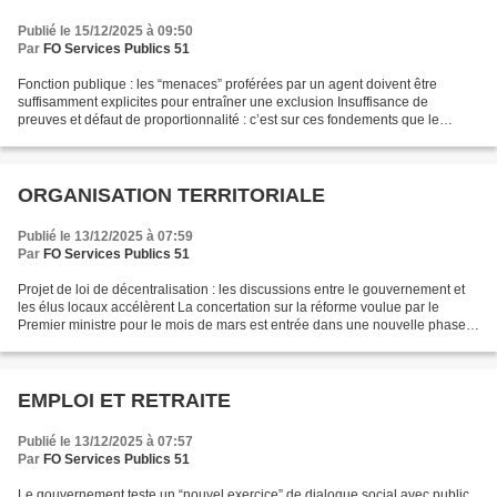
Publié le 15/12/2025 à 09:50
Par
FO Services Publics 51
Fonction publique : les “menaces” proférées par un agent doivent être
suffisamment explicites pour entraîner une exclusion Insuffisance de
preuves et défaut de proportionnalité : c’est sur ces fondements que le
tribunal administratif de Toulon a censuré...
ORGANISATION TERRITORIALE
Publié le 13/12/2025 à 07:59
Par
FO Services Publics 51
Projet de loi de décentralisation : les discussions entre le gouvernement et
les élus locaux accélèrent La concertation sur la réforme voulue par le
Premier ministre pour le mois de mars est entrée dans une nouvelle phase
avec, ce 3 décembre, une réunion...
EMPLOI ET RETRAITE
Publié le 13/12/2025 à 07:57
Par
FO Services Publics 51
Le gouvernement teste un “nouvel exercice” de dialogue social avec public