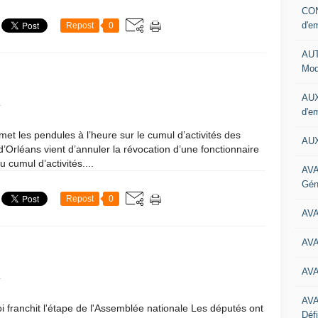
CON
d'e
Repost
0
AUT
Mod
AUX
1
d'e
emet les pendules à l’heure sur le cumul d’activités des
AUX
 d’Orléans vient d’annuler la révocation d’une fonctionnaire
 cumul d’activités....
AVA
Gén
Repost
0
AV
AV
AV
1
AV
 loi franchit l'étape de l'Assemblée nationale Les députés ont
Défi