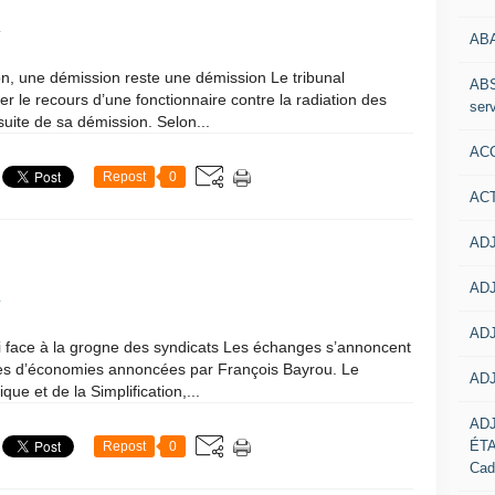
1
AB
on, une démission reste une démission Le tribunal
ABS
er le recours d’une fonctionnaire contre la radiation des
serv
uite de sa démission. Selon...
ACC
Repost
0
AC
ADJ
ADJ
1
ADJ
i face à la grogne des syndicats Les échanges s’annoncent
res d’économies annoncées par François Bayrou. Le
ADJ
que et de la Simplification,...
AD
ÉT
Repost
0
Cad