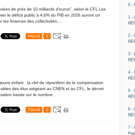
0 -
onnées de près de 10 milliards d'euros", selon le CFL Les
 le déficit public à 4,6% du PIB en 2026 auront un
1 -
 les finances des collectivités,...
RÉP
2 -
Repost
0
RÉP
3 -
RÉP
1
4 -
RÉP
 jeune enfant : la clef de répartition de la compensation
orables des élus siégeant au CNEN et au CFL, le décret
5 -
nsation basée sur le nombre...
RÉP
6 -
Repost
0
RÉP
7 -
Pré