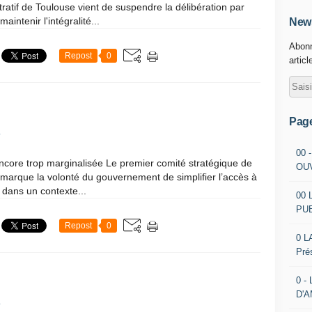
tratif de Toulouse vient de suspendre la délibération par
intenir l'intégralité...
News
Abonn
Repost
0
articl
Pag
1
00 
ncore trop marginalisée Le premier comité stratégique de
OU
et marque la volonté du gouvernement de simplifier l’accès à
 dans un contexte...
00 
PU
Repost
0
0 L
Pré
0 -
D'
1