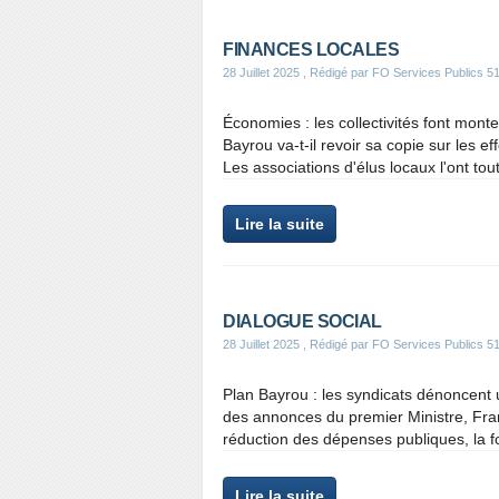
FINANCES LOCALES
28 Juillet 2025
, Rédigé par FO Services Publics 5
Économies : les collectivités font mon
Bayrou va-t-il revoir sa copie sur les e
Les associations d'élus locaux l'ont tou
Lire la suite
DIALOGUE SOCIAL
28 Juillet 2025
, Rédigé par FO Services Publics 5
Plan Bayrou : les syndicats dénoncent 
des annonces du premier Ministre, Fran
réduction des dépenses publiques, la fon
Lire la suite