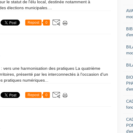
i sur le statut de l'élu local, destinée notamment à
es élections municipales....
AVA
mod
Repost
0
BIB
d'e
BIL
mod
1
BIL
: vers une harmonisation des pratiques La quatrième
itoires, présenté par les interconnectés à l'occasion d'un
BI
les pratiques numériques...
PHA
d'e
Repost
0
CAD
fon
CA
PO
1
d'e