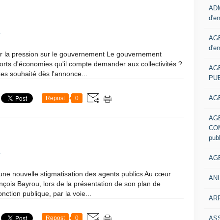
ADM
d'e
1
AGE
d'e
ter la pression sur le gouvernement Le gouvernement
fforts d'économies qu'il compte demander aux collectivités ?
AG
tes souhaité dès l'annonce...
PUB
AGE
Repost
0
AG
COM
pub
1
AGE
une nouvelle stigmatisation des agents publics Au cœur
ANI
çois Bayrou, lors de la présentation de son plan de
ction publique, par la voie...
ARR
AS
Repost
0