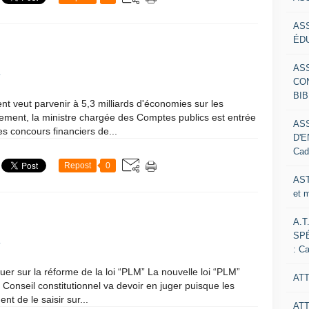
AS
ÉDU
AS
1
CO
BIB
 veut parvenir à 5,3 milliards d'économies sur les
rlement, la ministre chargée des Comptes publics est entrée
AS
es concours financiers de...
D'E
Cad
Repost
0
AST
et 
A.T
SP
1
: C
tuer sur la réforme de la loi “PLM” La nouvelle loi “PLM”
ATT
 Conseil constitutionnel va devoir en juger puisque les
nt de le saisir sur...
AT