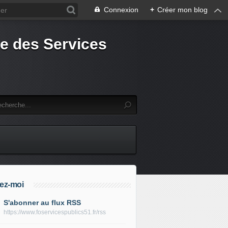
Connexion
+
Créer mon blog
e des Services
ez-moi
S'abonner au flux RSS
https://www.foservicespublics51.fr/rss