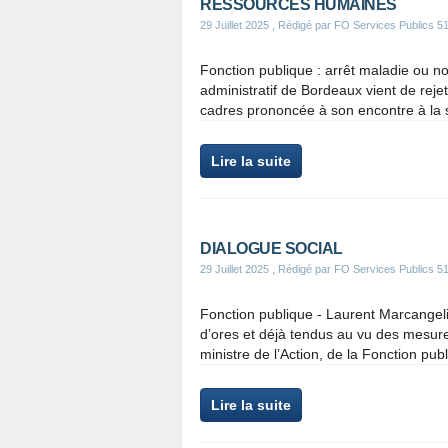
RESSOURCES HUMAINES
29 Juillet 2025
, Rédigé par FO Services Publics 5
Fonction publique : arrêt maladie ou n
administratif de Bordeaux vient de rejet
cadres prononcée à son encontre à la s
Lire la suite
DIALOGUE SOCIAL
29 Juillet 2025
, Rédigé par FO Services Publics 5
Fonction publique - Laurent Marcangel
d’ores et déjà tendus au vu des mesu
ministre de l’Action, de la Fonction publi
Lire la suite