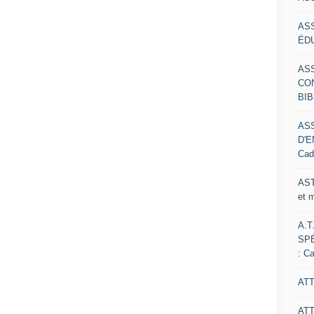
AS
ÉDU
AS
CO
BIB
AS
D'E
Cad
AST
et 
A.T
SP
: C
ATT
AT