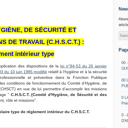
News
Abonn
articl
GIÈNE, DE SÉCURITÉ ET
NS DE TRAVAIL
(C.H.S.C.T.) :
Pag
ent intérieur type
00 
pplication des dispositions de la
loi n°84-53 du 26 janvier
OU
3 du 10 juin 1985 modifié
relatif à l’hygiène et à la sécurité
rofessionnelle et préventive dans la Fonction Publique
00 
er les conditions de fonctionnement du Comité d’Hygiène, de
PU
 (CHSCT) en vue de lui permettre d’accomplir les missions
page "
C.H.S.C.T. (Comité d'Hygiène, de Sécurité et des
0 L
t, rôle et missions".
Pré
aire type de règlement intérieur du C.H.S.C.T.
0 -
D'