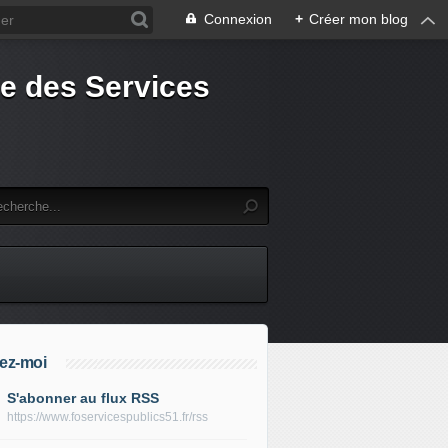
Connexion
+
Créer mon blog
e des Services
ez-moi
S'abonner au flux RSS
https://www.foservicespublics51.fr/rss