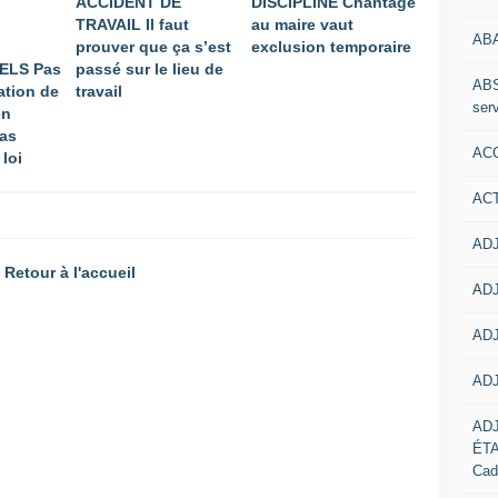
ACCIDENT DE
DISCIPLINE Chantage
TRAVAIL Il faut
au maire vaut
AB
prouver que ça s’est
exclusion temporaire
ELS Pas
passé sur le lieu de
ABS
ation de
travail
serv
en
as
ACC
 loi
AC
ADJ
Retour à l'accueil
ADJ
ADJ
ADJ
AD
ÉT
Cad