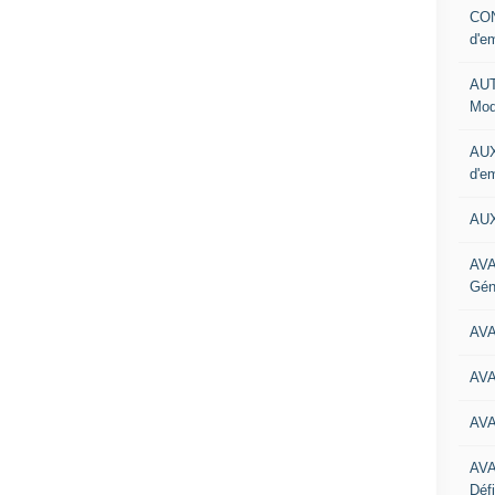
CON
d'e
AUT
Mod
AUX
d'e
AUX
AVA
Gén
AV
AV
AV
AV
Défi