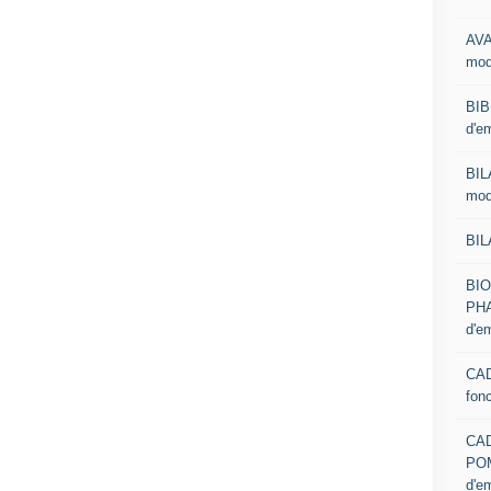
AVA
mod
BIB
d'e
BIL
mod
BIL
BI
PHA
d'e
CAD
fon
CA
PO
d'e