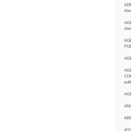
ADM
d'e
AGE
d'e
AG
PUB
AGE
AG
COM
pub
AGE
ANI
ARR
AS