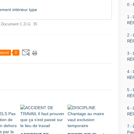
0 -
ent intérieur type
1 -
RÉP
Document C.D.G. 35
2 -
RÉP
epost
0
3 -
RÉP
4 -
RÉP
5 -
RÉP
6 -
RÉP
7 -
Pré