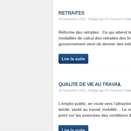
RETRAITES
28 Novembre 2022
, Rédigé par FO Services Publi
Réforme des retraites : Ce qui attend l
modalités de calcul des retraites des fo
gouvernement vient de donner des indic
Lire la suite
QUALITE DE VIE AU TRAVAIL
26 Novembre 2022
, Rédigé par FO Services Publi
L’emploi public, en route vers l’attract
laïcité, santé au travail, mobilité… Le r
point sur les avancées des conditions de
Lire la suite