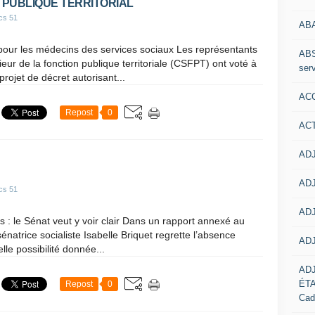
 PUBLIQUE TERRITORIAL
cs 51
AB
 pour les médecins des services sociaux Les représentants
ABS
eur de la fonction publique territoriale (CSFPT) ont voté à
serv
rojet de décret autorisant...
ACC
Repost
0
AC
ADJ
ADJ
cs 51
ADJ
ts : le Sénat veut y voir clair Dans un rapport annexé au
sénatrice socialiste Isabelle Briquet regrette l’absence
ADJ
lle possibilité donnée...
AD
ÉT
Repost
0
Cad