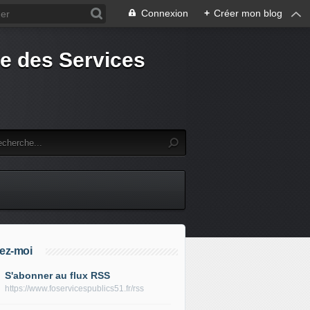
Connexion
+
Créer mon blog
e des Services
ez-moi
S'abonner au flux RSS
https://www.foservicespublics51.fr/rss