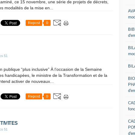
xaminé, ce 15 novembre, une série de projets de décrets,
les modalités de la mise en...
AVA
mod
Repost
0
BIB
d'e
BIL
mod
cs 51
BIL
 publique “plus inclusive” À l’occasion de la Semaine
 handicapées, le ministre de la Transformation et de la
BI
entend activer de nouveaux...
PHA
d'e
Repost
0
CAD
fon
CA
TIVITES
PO
cs 51
d'e