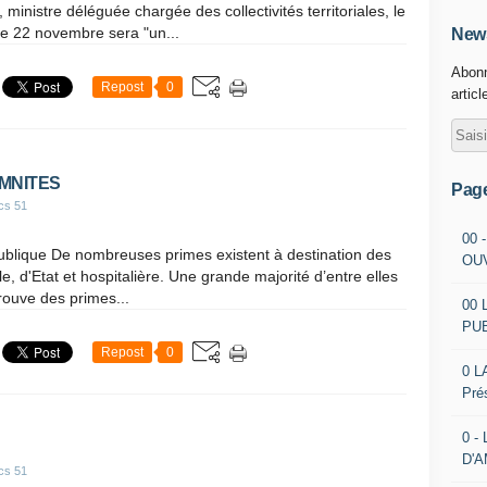
 ministre déléguée chargée des collectivités territoriales, le
e 22 novembre sera "un...
News
Abonn
Repost
0
articl
EMNITES
Pag
cs 51
00 
publique De nombreuses primes existent à destination des
OU
le, d'Etat et hospitalière. Une grande majorité d’entre elles
trouve des primes...
00 
PU
Repost
0
0 L
Pré
0 -
D'
cs 51