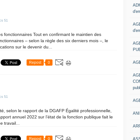
ADM
d'e
cs 51
AGE
d'e
es fonctionnaires Tout en confirmant le maintien des
nctionnaires – selon la règle des six derniers mois –, le
AG
ations sur le devenir du...
PUB
AGE
Repost
0
AG
COM
pub
cs 51
AGE
ivité, selon le rapport de la DGAFP Égalité professionnelle,
ANI
apport annuel 2022 sur l’état de la fonction publique fait le
 travail...
ARR
AS
Repost
0