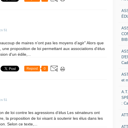
AS
ÉDU
AS
cs 51
CO
BIB
 beaucoup de maires n’ont pas les moyens d’agir" Alors que
, une proposition de loi permettant aux associations d'élus
AS
sion d'un édile,...
D'E
Cad
Repost
0
AST
et 
A.T
SP
cs 51
: C
ion de loi contre les agressions d’élus Les sénateurs ont
ATT
, la proposition de loi visant à soutenir les élus dans les
on. Selon ce texte,...
AT