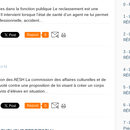
0 -
es dans la fonction publique Le reclassement est une
Il intervient lorsque l’état de santé d’un agent ne lui permet
1 -
essionnelle, accident...
RÉP
2 -
Repost
0
RÉP
3 -
RÉP
cs 51
4 -
RÉP
tion des AESH La commission des affaires culturelles et de
voté contre une proposition de loi visant à créer un corps
5 -
ts d’élèves en situation...
RÉP
6 -
Repost
0
RÉP
7 -
Pré