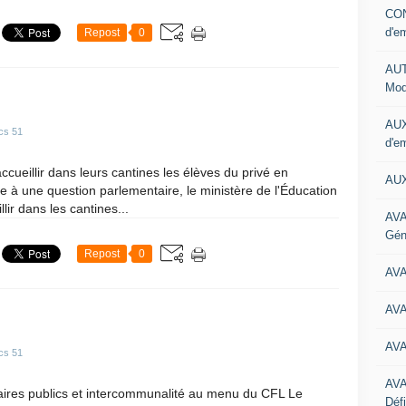
CON
d'e
Repost
0
AUT
Mod
AUX
cs 51
d'e
accueillir dans leurs cantines les élèves du privé en
AUX
 à une question parlementaire, le ministère de l'Éducation
llir dans les cantines...
AVA
Gén
Repost
0
AV
AV
AV
cs 51
AV
naires publics et intercommunalité au menu du CFL Le
Défi