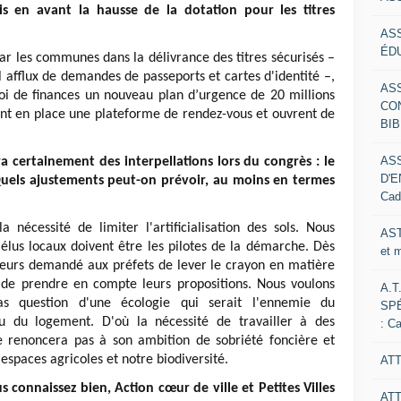
 en avant la hausse de la dotation pour les titres
AS
ÉDU
par les communes dans la délivrance des titres sécurisés –
l afflux de demandes de passeports et cartes d'identité –,
AS
loi de finances un nouveau plan d’urgence de 20 millions
CO
nt en place une plateforme de rendez-vous et ouvrent de
BIB
AS
ra certainement des interpellations lors du congrès : le
D'E
. Quels ajustements peut-on prévoir, au moins en termes
Cad
 nécessité de limiter l'artificialisation des sols. Nous
AST
 élus locaux doivent être les pilotes de la démarche. Dès
et 
lleurs demandé aux préfets de lever le crayon en matière
 de prendre en compte leurs propositions. Nous voulons
A.T
 pas question d'une écologie qui serait l'ennemie du
SP
 du logement. D'où la nécessité de travailler à des
: C
renoncera pas à son ambition de sobriété foncière et
 espaces agricoles et notre biodiversité.
ATT
onnaissez bien, Action cœur de ville et Petites Villes
AT