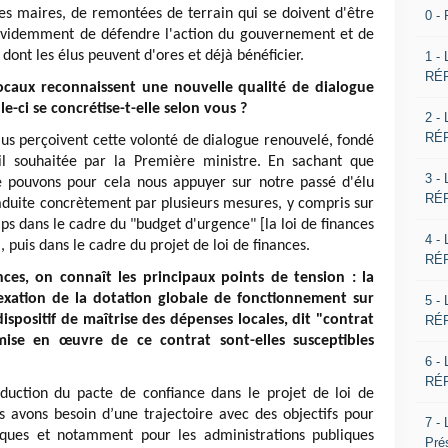
des maires, de remontées de terrain qui se doivent d'être
0 -
t évidemment de défendre l'action du gouvernement et de
dont les élus peuvent d'ores et déjà bénéficier.
1 -
RÉP
locaux reconnaissent une nouvelle qualité de dialogue
ci se concrétise-t-elle selon vous ?
2 -
RÉP
élus perçoivent cette volonté de dialogue renouvelé, fondé
l souhaitée par la Première ministre. En sachant que
3 -
ouvons pour cela nous appuyer sur notre passé d'élu
RÉP
traduite concrètement par plusieurs mesures, y compris sur
ps dans le cadre du "budget d'urgence" [la loi de finances
4 -
, puis dans le cadre du projet de loi de finances.
RÉP
nces, on connaît les principaux points de tension : la
exation de la dotation globale de fonctionnement sur
5 -
dispositif de maîtrise des dépenses locales, dit "contrat
RÉP
ise en œuvre de ce contrat sont-elles susceptibles
6 -
RÉP
roduction du pacte de confiance dans le projet de loi de
s avons besoin d’une trajectoire avec des objectifs pour
7 -
iques et notamment pour les administrations publiques
Pré