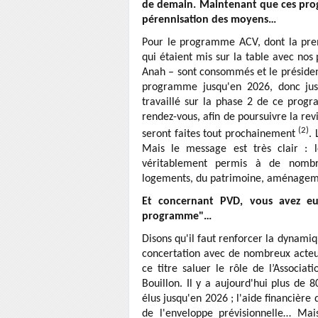
de demain. Maintenant que ces progr
pérennisation des moyens…
Pour le programme ACV, dont la prem
qui étaient mis sur la table avec nos
Anah – sont consommés et le présiden
programme jusqu'en 2026, donc jusq
travaillé sur la phase 2 de ce progr
rendez-vous, afin de poursuivre la rev
(2)
seront faites tout prochainement
. 
Mais le message est très clair : l
véritablement permis à de nombr
logements, du patrimoine, aménagemen
Et concernant PVD, vous avez eu l
programme"…
Disons qu'il faut renforcer la dynami
concertation avec de nombreux acteurs
ce titre saluer le rôle de l’Associat
Bouillon. Il y a aujourd'hui plus de 
élus jusqu'en 2026 ; l'aide financièr
de l'enveloppe prévisionnelle… Mai