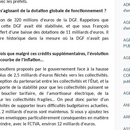
vec les préfets.
ADM
d'e
s s'agissant de la dotation globale de fonctionnement ?
tion de 320 millions d'euros de la DGF. Rappelons que
AGE
cette DGF avait été stabilisée, et que sous François
d'e
ffert d'une baisse des dotations de 11 milliards d'euros. Il
ure historique dans la mesure où la DGF n'avait pas
AG
PUB
ois que malgré ces crédits supplémentaires, l'évolution
AGE
 courbe de l'inflation…
 soutiens proposés par le gouvernement face à la hausse
AG
lus de 2,5 milliards d'euros fléchés vers les collectivités.
COM
pub
tion du partenariat entre les collectivités et l'État, et la
rte de la stabilité pour que les collectivités puissent se
AGE
 bouclier tarifaire, de l'amortisseur électrique, de la
ur les collectivités fragiles… On peut donc parler d'un
ANI
vités de supporter leurs difficultés budgétaires actuelles.
 2 milliards d'euros sont maintenus. Si vous y ajoutez les
ARR
à des enveloppes particulièrement conséquentes en matière
eindre, avec le FCTVA, environ 12 milliards d'euros.
AS