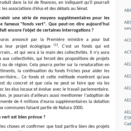
oduit dans la loi de finances, en indiquant qu’il pourrait
les associations d’élus et des débats au Sénat.
AB
 valoir une série de moyens supplémentaires pour les
ABS
 le fameux "fonds vert". Que peut-on dire aujourd'hui
serv
ait encore l'objet de certaines interrogations ?
'euros annoncé par la Première ministre a pour but
ACC
(1)
ans leur projet écologique
. C'est un fonds qui est
AC
rain… et qui sera à la main des collectivités. Il n'y aura
 aux collectivités, qui feront des propositions de projets
ADJ
 ou de région. Cela pourra porter sur la renaturation en
timents, la continuation du fonds Friches pour aider les
ADJ
r territoire… Ce fonds et cette méthode montrent qu'aux
est du concret et que cela ne peut se faire que via les
ADJ
ec les élus locaux et évolue avec le travail parlementaire.
n, je pourrais d'ailleurs aussi mentionner l'adoption de
ADJ
mente de 4 millions d'euros supplémentaires la dotation
ux communes faisant partie de Natura 2000.
AD
s vert est bien prévue ?
ÉT
Cad
 les choses et confirmer que tout partira bien des projets