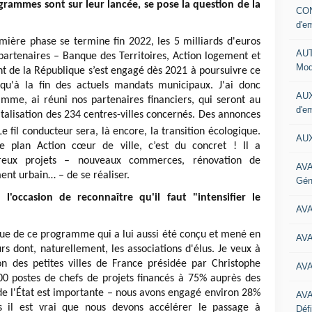
ammes sont sur leur lancée, se pose la question de la
CON
d'e
ière phase se termine fin 2022, les 5 milliards d'euros
AUT
 partenaires – Banque des Territoires, Action logement et
Mod
t de la République s’est engagé dès 2021 à poursuivre ce
u'à la fin des actuels mandats municipaux. J'ai donc
AUX
amme, ai réuni nos partenaires financiers, qui seront au
d'e
italisation des 234 centres-villes concernés. Des annonces
Le fil conducteur sera, là encore, la transition écologique.
AUX
e plan Action cœur de ville, c’est du concret ! Il a
eux projets – nouveaux commerces, rénovation de
AVA
t urbain… – de se réaliser.
Gén
'occasion de reconnaître qu'il faut "intensifier le
AV
que de ce programme qui a lui aussi été conçu et mené en
AV
 dont, naturellement, les associations d'élus. Je veux à
ion des petites villes de France présidée par Christophe
AV
800 postes de chefs de projets financés à 75% auprès des
e de l'État est importante – nous avons engagé environ 28%
AV
s il est vrai que nous devons accélérer le passage à
Défi