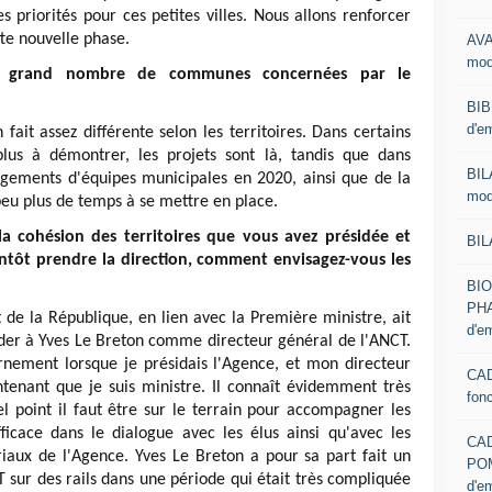
s priorités pour ces petites villes. Nous allons renforcer
te nouvelle phase.
AVA
mod
s au grand nombre de communes concernées par le
BIB
d'e
fait assez différente selon les territoires. Dans certains
lus à démontrer, les projets sont là, tandis que dans
BIL
ngements d'équipes municipales en 2020, ainsi que de la
mod
 peu plus de temps à se mettre en place.
la cohésion des territoires que vous avez présidée et
BIL
ntôt prendre la direction, comment envisagez-vous les
BI
PHA
t de la République, en lien avec la Première ministre, ait
d'e
der à Yves Le Breton comme directeur général de l'ANCT.
rnement lorsque je présidais l'Agence, et mon directeur
CAD
ntenant que je suis ministre. Il connaît évidemment très
fon
uel point il faut être sur le terrain pour accompagner les
fficace dans le dialogue avec les élus ainsi qu'avec les
CA
oriaux de l'Agence. Yves Le Breton a pour sa part fait un
PO
 sur des rails dans une période qui était très compliquée
d'e