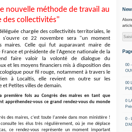
e nouvelle méthode de travail au
News
 des collectivités"
Abonn
articl
léguée chargée des collectivités territoriales, le
i s'ouvre ce 22 novembre sera "un moment
s maires. Celle qui fut auparavant maire de
Pag
e France et présidente de l'Agence nationale de la
tend faire valoir la volonté de dialogue du
00 
ux et les moyens financiers mis à disposition des
OU
 écologique pour fil rouge, notamment à travers le
en à Localtis, elle revient en outre sur les
00 
© DR / Caroline Ca
et Petites villes de demain.
PU
 la première fois au Congrès des maires en tant que
0 L
 appréhendez-vous ce grand rendez-vous du monde
Pré
rès des maires, c'est toute l'année dans mon ministère !
0 -
 consulte les élus très régulièrement, où je me déplace
D'
cas, ce rendez-vous représente un moment important