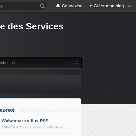
Connexion
+
Créer mon blog
e des Services
ez-moi
S'abonner au flux RSS
https://www.foservicespublics51.fr/rss