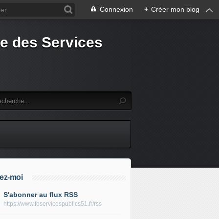
Connexion
+
Créer mon blog
e des Services
ez-moi
S'abonner au flux RSS
https://www.foservicespublics51.fr/rss