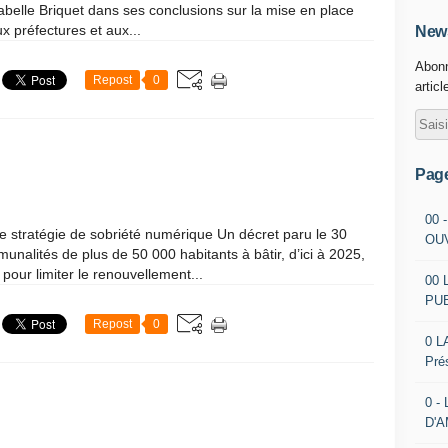
sabelle Briquet dans ses conclusions sur la mise en place
 préfectures et aux...
News
Abonn
Repost
0
articl
Pag
00 
tratégie de sobriété numérique Un décret paru le 30
OU
unalités de plus de 50 000 habitants à bâtir, d’ici à 2025,
our limiter le renouvellement...
00 
PU
Repost
0
0 L
Pré
0 -
D'