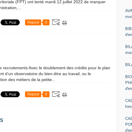
rritoriale (FPT) ont tenté mardi 12 juillet 2022 de marquer
stration,...
AVA
mod
Repost
0
BIB
d'e
BIL
mod
BIL
 recrutements Avec le doublement des crédits pour le plan
t d’un observatoire du bien-être au travail, ou le
BI
on des métiers de la petite...
PHA
d'e
Repost
0
CAD
fon
CA
ES
PO
d'e