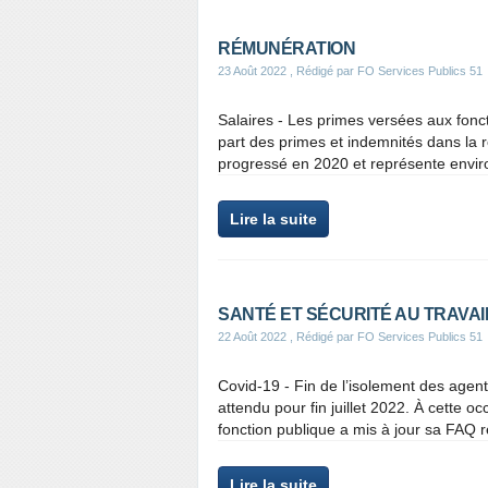
RÉMUNÉRATION
23 Août 2022
, Rédigé par FO Services Publics 51
Salaires - Les primes versées aux fonct
part des primes et indemnités dans la r
progressé en 2020 et représente enviro
Lire la suite
SANTÉ ET SÉCURITÉ AU TRAVAI
22 Août 2022
, Rédigé par FO Services Publics 51
Covid-19 - Fin de l’isolement des agen
attendu pour fin juillet 2022. À cette oc
fonction publique a mis à jour sa FAQ rel
Lire la suite