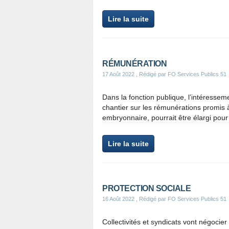
Lire la suite
RÉMUNÉRATION
17 Août 2022
, Rédigé par FO Services Publics 51
Dans la fonction publique, l’intéresse
chantier sur les rémunérations promis à 
embryonnaire, pourrait être élargi pou
Lire la suite
PROTECTION SOCIALE
16 Août 2022
, Rédigé par FO Services Publics 51
Collectivités et syndicats vont négocier 