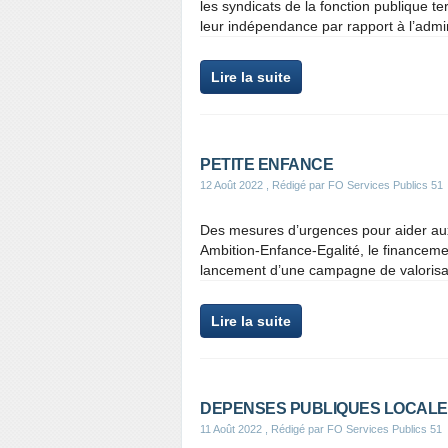
les syndicats de la fonction publique te
leur indépendance par rapport à l’admini
Lire la suite
PETITE ENFANCE
12 Août 2022
, Rédigé par FO Services Publics 51
Des mesures d’urgences pour aider aux
Ambition-Enfance-Egalité, le financemen
lancement d’une campagne de valorisati
Lire la suite
DEPENSES PUBLIQUES LOCAL
11 Août 2022
, Rédigé par FO Services Publics 51