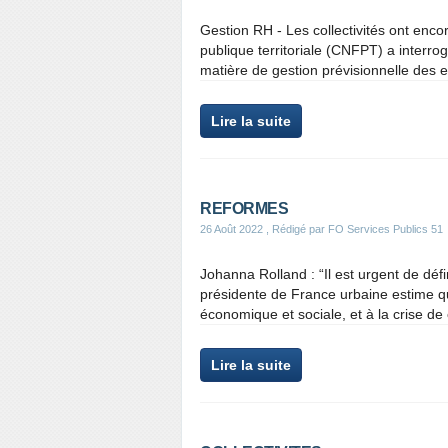
Gestion RH - Les collectivités ont enco
publique territoriale (CNFPT) a interrogé
matière de gestion prévisionnelle des em
Lire la suite
REFORMES
26 Août 2022
, Rédigé par FO Services Publics 51
Johanna Rolland : “Il est urgent de défi
présidente de France urbaine estime que
économique et sociale, et à la crise de 
Lire la suite