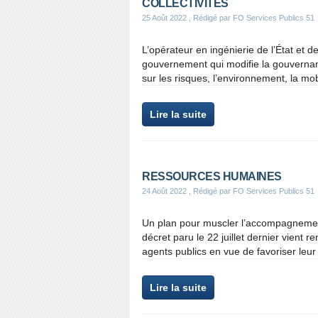
COLLECTIVITES
25 Août 2022
, Rédigé par FO Services Publics 51
L’opérateur en ingénierie de l’État et de
gouvernement qui modifie la gouvernan
sur les risques, l’environnement, la mo
Lire la suite
RESSOURCES HUMAINES
24 Août 2022
, Rédigé par FO Services Publics 51
Un plan pour muscler l’accompagnement
décret paru le 22 juillet dernier vient
agents publics en vue de favoriser leur 
Lire la suite