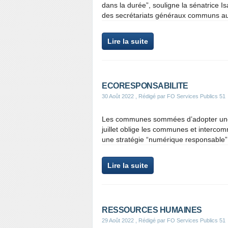
dans la durée”, souligne la sénatrice I
des secrétariats généraux communs aux
Lire la suite
ECORESPONSABILITE
30 Août 2022
, Rédigé par FO Services Publics 51
Les communes sommées d’adopter une s
juillet oblige les communes et intercomm
une stratégie “numérique responsable” p
Lire la suite
RESSOURCES HUMAINES
29 Août 2022
, Rédigé par FO Services Publics 51