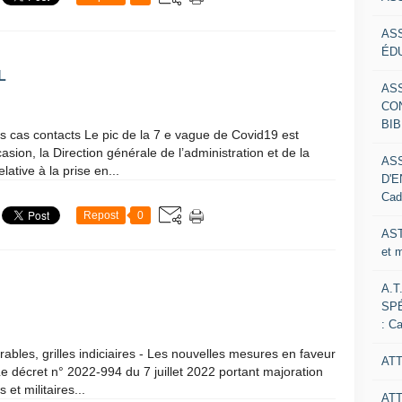
AS
ÉDU
L
AS
CO
BIB
ts cas contacts Le pic de la 7 e vague de Covid19 est
casion, la Direction générale de l’administration et de la
AS
ative à la prise en...
D'E
Cad
Repost
0
AST
et 
A.T
SP
: C
urables, grilles indiciaires - Les nouvelles mesures en faveur
ATT
e décret n° 2022-994 du 7 juillet 2022 portant majoration
et militaires...
AT