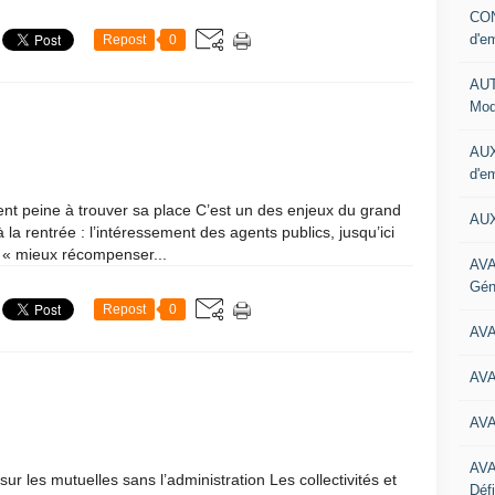
CON
d'e
Repost
0
AUT
Mod
AUX
d'e
ment peine à trouver sa place C’est un des enjeux du grand
AUX
la rentrée : l’intéressement des agents publics, jusqu’ici
r « mieux récompenser...
AVA
Gén
Repost
0
AV
AV
AV
AV
sur les mutuelles sans l’administration Les collectivités et
Défi