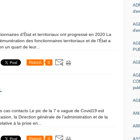
ADM
d'e
AGE
d'e
ionnaires d’État et territoriaux ont progressé en 2020 La
émunération des fonctionnaires territoriaux et de l’État a
AG
n un quart de leur...
PUB
AGE
Repost
0
AG
COM
pub
L
AGE
ts cas contacts Le pic de la 7 e vague de Covid19 est
ANI
casion, la Direction générale de l’administration et de la
ative à la prise en...
ARR
AS
Repost
0