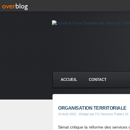
ACCUEIL
CONTACT
ORGANISATION TERRITORIALE
31 Août 2022
, Rédigé par FO Services Publics 51
Sénat critique la réforme des services 