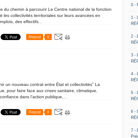
0 -
re du chemin à parcourir Le Centre national de la fonction
 les collectivités territoriales sur leurs avancées en
1 -
plois, des effectifs...
RÉP
2 -
Repost
0
RÉP
3 -
RÉP
4 -
RÉP
nir un nouveau contrat entre État et collectivités” La
, pour faire face aux crises sanitaire, climatique,
5 -
confiance dans l’action publique,...
RÉP
6 -
Repost
0
RÉP
7 -
Pré