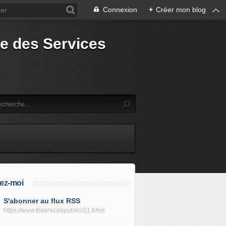
Connexion
+
Créer mon blog
e des Services
ez-moi
S'abonner au flux RSS
https://www.foservicespublics51.fr/rss