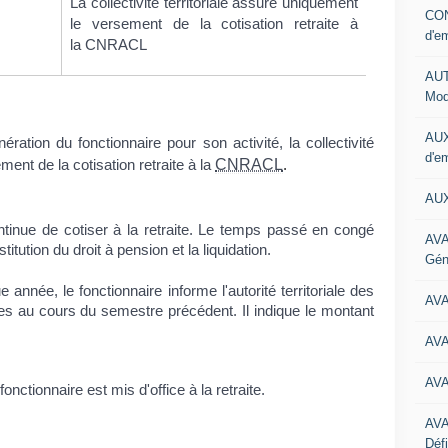
La collectivité territoriale assure uniquement
CON
le versement de la cotisation retraite à
d'e
la CNRACL
AUT
Mod
AUX
ration du fonctionnaire pour son activité, la collectivité
d'e
CNRACL
ment de la cotisation retraite à la
.
AUX
ntinue de cotiser à la retraite. Le temps passé en congé
AVA
itution du droit à pension et la liquidation.
Gén
e année, le fonctionnaire informe l'autorité territoriale des
AV
es au cours du semestre précédent. Il indique le montant
AV
AV
nctionnaire est mis d'office à la retraite.
AV
Défi