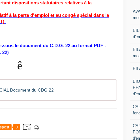
tant dispositions statutaires relatives à la
AVA
atif à la perte d'emploi et au congé spécial dans la
mod
PT)
BIB
d'e
dessous le document du C.D.G. 22 au format PDF :
BIL
 22)
mod
ê
BIL
BI
PHA
IAL Document du CDG 22
d'e
CAD
fon
CA
epost
0
PO
d'e