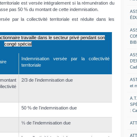
 territoriale est versée intégralement si la rémunération du
passe pas 50 % du montant de cette indemnisation.
AS
ÉDU
ée par la collectivité territoriale est réduite dans les
AS
CO
nctionnaire travaille dans le secteur privé pendant son
BIB
congé spécial
AS
Indemnisation versée par la collectivité
D'E
aire
territoriale
Cad
AST
 montant
2/3 de l'indemnisation due
et 
lectivité
A.T
SP
50 % de l'indemnisation due
: C
⅓ de l'indemnisation due
ATT
AT