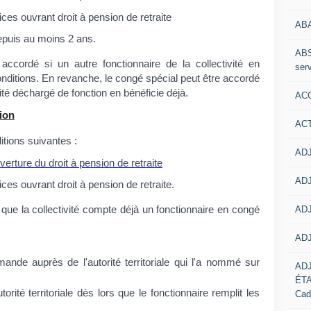
ces ouvrant droit à pension de retraite
AB
epuis au moins 2 ans.
ABS
ccordé si un autre fonctionnaire de la collectivité en
serv
onditions. En revanche, le congé spécial peut être accordé
vité déchargé de fonction en bénéficie déjà.
ACC
ion
AC
itions suivantes :
ADJ
uverture du droit à pension de retraite
ADJ
ces ouvrant droit à pension de retraite.
ADJ
 que la collectivité compte déjà un fonctionnaire en congé
ADJ
mande auprès de l'autorité territoriale qui l'a nommé sur
AD
ÉT
rité territoriale dès lors que le fonctionnaire remplit les
Cad