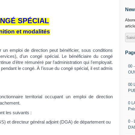
News
NGÉ SPÉCIAL
Abonn
articl
nition et modalités
ur un emploi de direction peut bénéficier, sous conditions
Pag
rvices), d'un congé spécial. Le bénéficiaire du congé
inue d'être rémunéré par l'administration qui l'employait.
00 
 pendant le congé. À l'issue du congé spécial, il est admis
OU
00 
PU
ctionnaire territorial occupant un emploi de direction
0 L
étachement.
Pré
nt les suivants :
0 -
S) et directeur général adjoint (DGA) de département ou
D'