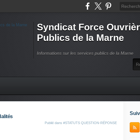
Syndicat Force Ouvrièr
Publics de la Marne
Informations sur les services publics de la Marne
Suiv
alités
Publié dans
#STATUTS QUESTION-RÉPONSE