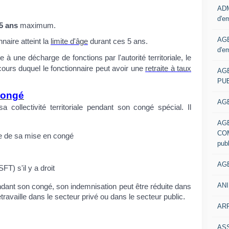
ADM
d'e
5 ans
maximum.
AGE
naire atteint la
limite d'âge
durant ces 5 ans.
d'e
e à une décharge de fonctions par l'autorité territoriale, le
cours duquel le fonctionnaire peut avoir une
retraite à taux
AG
PUB
congé
AGE
 collectivité territoriale pendant son congé spécial. Il
AG
COM
ate de sa mise en congé
pub
AGE
FT) s'il y a droit
ANI
ndant son congé, son indemnisation peut être réduite dans
.
etravaille dans le secteur privé ou dans le secteur public
ARR
AS