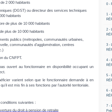
e 2 000 habitants
0 -
chniques (DGST) ou directeur des services techniques
1 -
00 habitants
RÉP
re de plus de 10 000 habitants
2 -
de plus de 10 000 habitants
RÉP
ments publics (métropoles, communautés urbaines,
3 -
elle, communautés d'agglomération, centres
RÉP
c.)
ion du CNFPT.
4 -
RÉP
as ouvert au fonctionnaire en disponibilité occupant un
ect.
5 -
éficier varient selon que le fonctionnaire demande à en
RÉP
qu'il est mis fin à ses fonctions par l'autorité territoriale.
6 -
RÉP
s conditions suivantes :
7 -
uverture du droit à pension de retraite
Pré