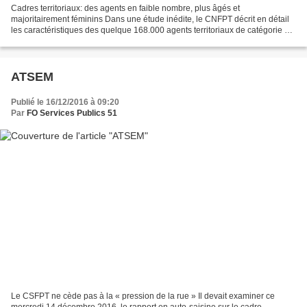
Cadres territoriaux: des agents en faible nombre, plus âgés et
majoritairement féminins Dans une étude inédite, le CNFPT décrit en détail
les caractéristiques des quelque 168.000 agents territoriaux de catégorie A.
61% sont des femmes et 40% ont plus...
ATSEM
Publié le 16/12/2016 à 09:20
Par
FO Services Publics 51
Le CSFPT ne cède pas à la « pression de la rue » Il devait examiner ce