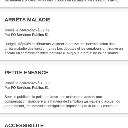
versement aux collectivités des produits de fiscalité et des dotations de l'Etat
dans le contexte particulier...
ARRÊTS MALADIE
Publié le 24/02/2025 à 09:42
Par
FO Services Publics 51
Budget : députés et sénateurs valident la baisse de l'indemnisation des
arrêts maladie des fonctionnaires Les députés et les sénateurs ont trouvé un
accord en commission mixte paritaire (CMP) sur le projet de loi de finances
(PLF) pour 2025. L'accord...
PETITE ENFANCE
Publié le 22/02/2025 à 10:13
Par
FO Services Publics 51
Service public de la petite enfance : les maires demandent une
compensation financière à la hauteur de l'ambition En matière d’accueil du
jeune enfant, "les nouvelles obligations imposées par la loi aux communes
et intercommunalités ne sont pas financées...
ACCESSIBILITE