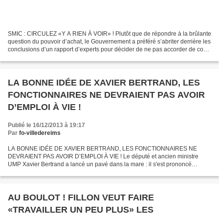
SMIC : CIRCULEZ «Y A RIEN À VOIR» ! Plutôt que de répondre à la brûlante
question du pouvoir d’achat, le Gouvernement a préféré s’abriter derrière les
conclusions d’un rapport d’experts pour décider de ne pas accorder de coup
de pouce au SMIC. Cela est...
LA BONNE IDÉE DE XAVIER BERTRAND, LES
FONCTIONNAIRES NE DEVRAIENT PAS AVOIR
D’EMPLOI À VIE !
Publié le 16/12/2013 à 19:17
Par
fo-villedereims
LA BONNE IDÉE DE XAVIER BERTRAND, LES FONCTIONNAIRES NE
DEVRAIENT PAS AVOIR D’EMPLOI À VIE ! Le député et ancien ministre
UMP Xavier Bertrand a lancé un pavé dans la mare : il s'est prononcé
dimanche pour un système où "celui qui rentrera dans la fonction...
AU BOULOT ! FILLON VEUT FAIRE
«TRAVAILLER UN PEU PLUS» LES