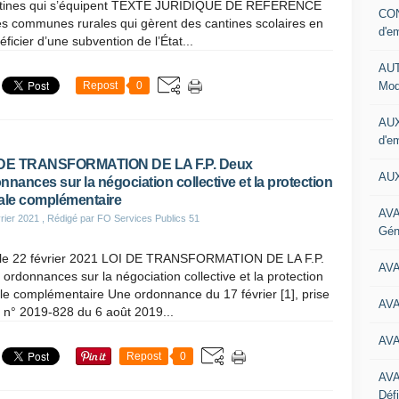
 cantines qui s’équipent TEXTE JURIDIQUE DE RÉFÉRENCE
CON
s communes rurales qui gèrent des cantines scolaires en
d'e
icier d’une subvention de l’État...
AUT
Mod
Repost
0
AUX
d'e
 DE TRANSFORMATION DE LA F.P. Deux
AUX
nnances sur la négociation collective et la protection
ale complémentaire
AVA
rier 2021
, Rédigé par FO Services Publics 51
Gén
le 22 février 2021 LOI DE TRANSFORMATION DE LA F.P.
AV
ordonnances sur la négociation collective et la protection
le complémentaire Une ordonnance du 17 février [1], prise
AV
oi n° 2019-828 du 6 août 2019...
AV
Repost
0
AV
Défi