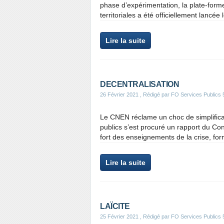
phase d’expérimentation, la plate-forme
territoriales a été officiellement lancée 
Lire la suite
DECENTRALISATION
26 Février 2021
, Rédigé par FO Services Publics 
Le CNEN réclame un choc de simplificati
publics s’est procuré un rapport du Con
fort des enseignements de la crise, for
Lire la suite
LAÏCITE
25 Février 2021
, Rédigé par FO Services Publics 