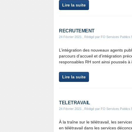
Lire la suite
RECRUTEMENT
24 Février 2021
, Rédigé par FO Services Publics 
L’intégration des nouveaux agents publi
parcours d’accueil et d’intégration pr
responsables RH sont ainsi poussés à in
Lire la suite
TELETRAVAIL
24 Février 2021
, Rédigé par FO Services Publics 
À la traîne sur le télétravail, les servi
en télétravail dans les services déconc