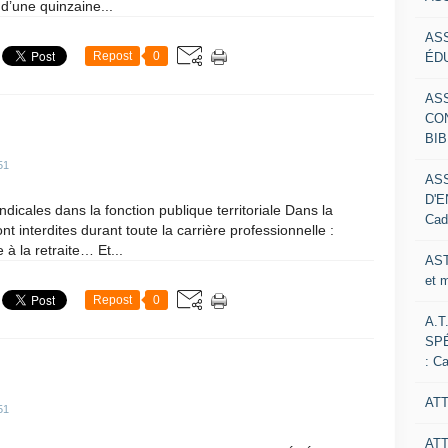
 d’une quinzaine...
AS
Repost
0
ÉDU
AS
CO
BIB
51
AS
D'E
dicales dans la fonction publique territoriale Dans la
Cad
nt interdites durant toute la carrière professionnelle :
 à la retraite… Et...
AST
et 
Repost
0
A.T
SP
: C
ATT
51
AT