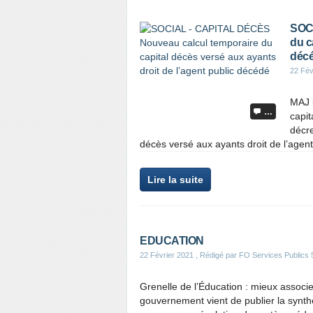
SOCI
du c
déc
22 Fév
MAJ 
…
capit
décre
décès versé aux ayants droit de l’agent
Lire la suite
EDUCATION
22 Février 2021
, Rédigé par FO Services Publics 
Grenelle de l’Éducation : mieux associer
gouvernement vient de publier la synthè