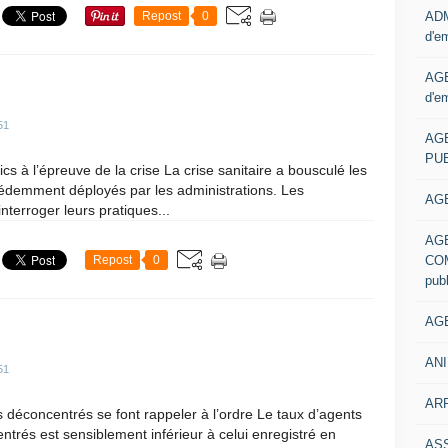
ADM
Repost
0
d'e
AGE
d'e
51
AG
PUB
cs à l’épreuve de la crise La crise sanitaire a bousculé les
écédemment déployés par les administrations. Les
AGE
terroger leurs pratiques...
AG
COM
Repost
0
pub
AGE
ANI
51
ARR
ces déconcentrés se font rappeler à l’ordre Le taux d’agents
entrés est sensiblement inférieur à celui enregistré en
AS