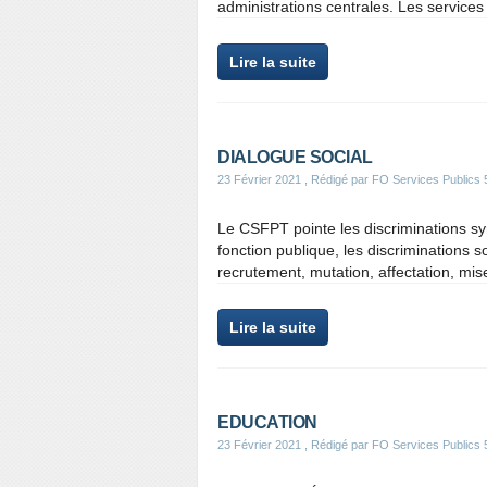
administrations centrales. Les services
Lire la suite
DIALOGUE SOCIAL
23 Février 2021
, Rédigé par FO Services Publics 
Le CSFPT pointe les discriminations syn
fonction publique, les discriminations so
recrutement, mutation, affectation, mise
Lire la suite
EDUCATION
23 Février 2021
, Rédigé par FO Services Publics 