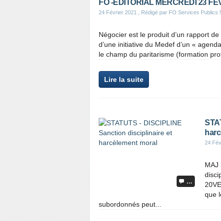
FO -EDITORIAL MERCREDI 23 FE
24 Février 2021
, Rédigé par FO Services Publics 
Négocier est le produit d’un rapport de
d’une initiative du Medef d’un « agend
le champ du paritarisme (formation profe
Lire la suite
STAT
harc
24 Fév
MAJ 
disci
…
20VE0
que l
subordonnés peut...