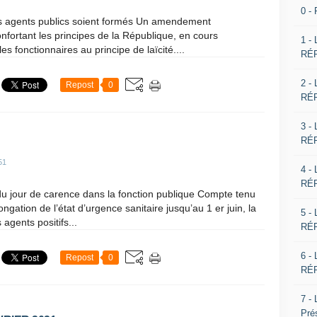
0 -
s agents publics soient formés Un amendement
nfortant les principes de la République, en cours
1 -
es fonctionnaires au principe de laïcité....
RÉP
2 -
Repost
0
RÉP
3 -
RÉP
51
4 -
RÉP
du jour de carence dans la fonction publique Compte tenu
ngation de l’état d’urgence sanitaire jusqu’au 1 er juin, la
5 -
agents positifs...
RÉP
6 -
Repost
0
RÉP
7 -
Pré