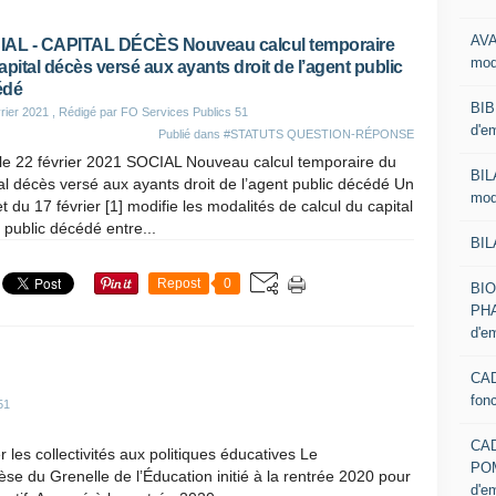
AVA
AL - CAPITAL DÉCÈS Nouveau calcul temporaire
mod
apital décès versé aux ayants droit de l’agent public
édé
BIB
rier 2021
, Rédigé par FO Services Publics 51
d'e
Publié dans
#STATUTS QUESTION-RÉPONSE
le 22 février 2021 SOCIAL Nouveau calcul temporaire du
BIL
al décès versé aux ayants droit de l’agent public décédé Un
mod
t du 17 février [1] modifie les modalités de calcul du capital
 public décédé entre...
BIL
Repost
0
BI
PHA
d'e
CAD
fon
51
CA
 les collectivités aux politiques éducatives Le
PO
se du Grenelle de l’Éducation initié à la rentrée 2020 pour
d'e