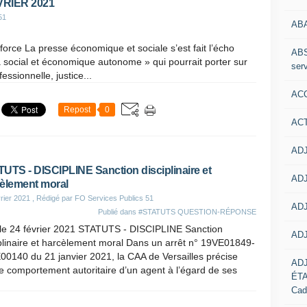
VRIER 2021
51
AB
 force La presse économique et sociale s’est fait l’écho
ABS
a social et économique autonome » qui pourrait porter sur
serv
ssionnelle, justice...
ACC
Repost
0
AC
ADJ
UTS - DISCIPLINE Sanction disciplinaire et
ADJ
èlement moral
rier 2021
, Rédigé par FO Services Publics 51
ADJ
Publié dans
#STATUTS QUESTION-RÉPONSE
le 24 février 2021 STATUTS - DISCIPLINE Sanction
ADJ
plinaire et harcèlement moral Dans un arrêt n° 19VE01849-
0140 du 21 janvier 2021, la CAA de Versailles précise
AD
e comportement autoritaire d’un agent à l’égard de ses
ÉT
Cad