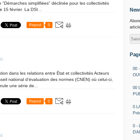
 “Démarches simplifiées” déclinée pour les collectivités
le 15 février. La DSI...
News
Abonn
Repost
0
articl
Pag
51
00 
on dans les relations entre État et collectivités Acteurs
OU
seil national d’évaluation des normes (CNEN) où celui-ci,
mule une série de...
00 
PU
Repost
0
0 L
Pré
0 -
D'
51