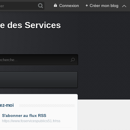
Connexion
+
Créer mon blog
e des Services
ez-moi
S'abonner au flux RSS
https://www.foservicespublics51.fr/rss