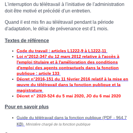
L'interruption du télétravail à l'initiative de l'administration
doit être motivé et précédé d'un entretien.
Quand il est mis fin au télétravail pendant la période
d'adaptation, le délai de prévenance est d'1 mois.
Textes de référence
Code du travail : articles L1222-9 à L1222-11
Loi n°2012-347 du 12 mars 2012 relative à l'accès à
l'emploi titulaire et à l'amélioration des conditions
d'emploi des agents contractuels dans la fonction
publique : article 133
Décret n°2016-151 du 11 février 2016 relatif à la mise en
œuvre du télétravail dans la fonction publique et la
magistrature
Décret n° 2020-524 du 5 mai 2020, JO du 6 mai
2020
Pour en savoir plus
Guide du télétravail dans la fonction publique (PDF - 964.7
KB)
Ministère chargé de la fonction publique