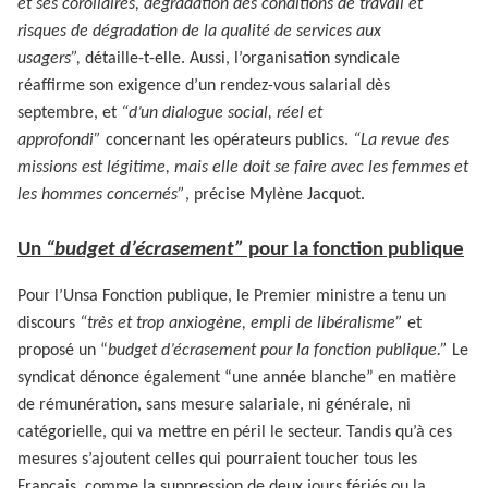
et ses corollaires, dégradation des conditions de travail et
risques de dégradation de la qualité de services aux
usagers”,
détaille-t-elle. Aussi, l’organisation syndicale
réaffirme son exigence d’un rendez-vous salarial dès
septembre, et
“d’un dialogue social, réel et
approfondi”
concernant les opérateurs publics.
“La revue des
missions est légitime, mais elle doit se faire avec les femmes et
les hommes concernés”
, précise Mylène Jacquot.
Un
“budget d’écrasement”
pour la fonction publique
Pour l’Unsa Fonction publique, le Premier ministre a tenu un
discours
“très et trop anxiogène, empli de libéralisme”
et
proposé un “
budget d’écrasement pour la fonction publique.”
Le
syndicat dénonce également “une année blanche” en matière
de rémunération, sans mesure salariale, ni générale, ni
catégorielle, qui va mettre en péril le secteur. Tandis qu’à ces
mesures s’ajoutent celles qui pourraient toucher tous les
Français, comme la suppression de deux jours fériés ou la