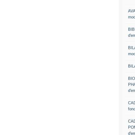
AVA
mod
BIB
d'e
BIL
mod
BIL
BI
PHA
d'e
CAD
fon
CA
PO
d'e