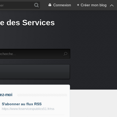
Connexion
+
Créer mon blog
e des Services
ez-moi
S'abonner au flux RSS
https://www.foservicespublics51.fr/rss