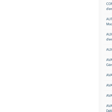
CON
d'e
AUT
Mod
AUX
d'e
AUX
AVA
Gén
AV
AV
AV
AV
Défi