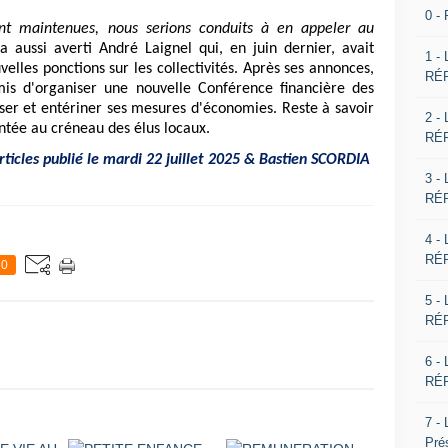
0 -
nt maintenues, nous serions conduits à en appeler au
 a aussi averti André Laignel qui, en juin dernier, avait
1 -
elles ponctions sur les collectivités. Après ses annonces,
RÉP
is d'organiser une nouvelle Conférence financière des
éciser et entériner ses mesures d'économies. Reste à savoir
2 -
ntée au créneau des élus locaux.
RÉP
ticles publié le mardi 22 juillet 2025 & Bastien SCORDIA
3 -
RÉP
4 -
RÉP
0
5 -
RÉP
6 -
RÉP
7 -
Pré