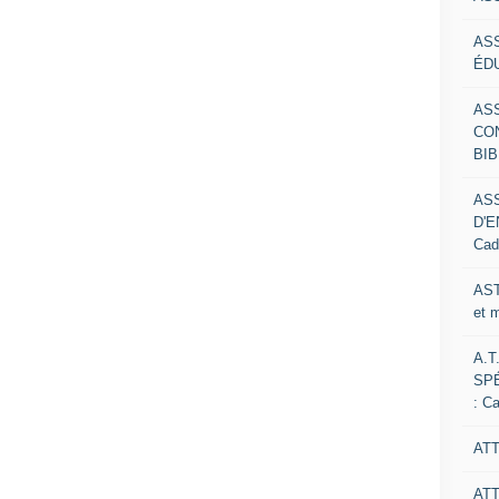
AS
ÉDU
AS
CO
BIB
AS
D'E
Cad
AST
et 
A.T
SP
: C
ATT
AT