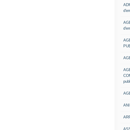
ADM
d'e
AGE
d'e
AG
PUB
AGE
AG
COM
pub
AGE
ANI
ARR
AS