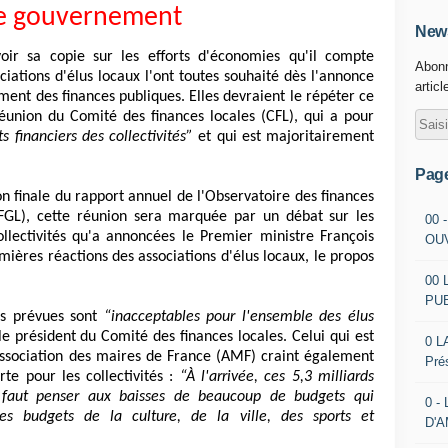
le gouvernement
News
oir sa copie sur les efforts d'économies qu'il compte
Abonn
ciations d'élus locaux l'ont toutes souhaité dès l'annonce
articl
ment des finances publiques. Elles devraient le répéter ce
réunion du Comité des finances locales (CFL), qui a pour
s financiers des collectivités”
et qui est majoritairement
Pag
on finale du rapport annuel de l'Observatoire des finances
OFGL), cette réunion sera marquée par un débat sur les
00 
llectivités qu'a annoncées le Premier ministre François
OU
emières réactions des associations d'élus locaux, le propos
00 
PU
es prévues sont
“inacceptables pour l'ensemble des élus
le président du Comité des finances locales. Celui qui est
0 L
'Association des maires de France (AMF) craint également
Pré
rte pour les collectivités :
“À l'arrivée, ces 5,3 milliards
l faut penser aux baisses de beaucoup de budgets qui
0 -
es budgets de la culture, de la ville, des sports et
D'