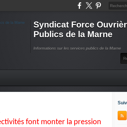
Syndicat Force Ouvrièr
Publics de la Marne
Informations sur les services publics de la Marne
Suiv
1
ectivités font monter la pression