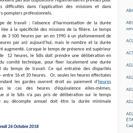
espondent pas aux dispositions réglementaires prévues pour
s difficultés dans l’application des missions et dans
AB
rs-pompiers professionnels.
ABS
upe de travail : l’absence d’harmonisation de la durée
serv
 liée à la spécificité des missions de la filière. Le temps
ès de 3 500 heures par an en 1990 à un plafonnement de
ACC
eures par an) aujourd’hui, mais le nombre et la durée
nt augmenté. Lorsque le temps de présence est supérieur
AC
de 12 heures, le Sdis doit prendre une délibération en
s du comité technique, pour fixer localement une durée
ADJ
 du temps de travail. Ce qui entraîne des disparités
 entre 16 et 20 heures.
Or,
seules les
heures effectu
é
es
ADJ
endant les
gardes ouvrent droit au
paiement d
’
heures
s le cas des heures d’équivalence elles-mêmes.
ADJ
e si le Sdis n’a pas pris de délibération sur le temps
nte au décompte annuel doit être la durée minimale
ADJ
AD
ÉT
Cad
redi 26 Octobre 2018