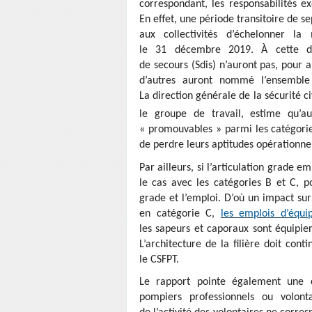
correspondant, les responsabilités e
En effet, une période transitoire de s
aux collectivités d’échelonner la
le 31 décembre 2019. À cette dat
de secours (Sdis) n’auront pas, pour 
d’autres auront nommé l’ensemb
La direction générale de la sécurité c
le groupe de travail, estime qu’a
« promouvables » parmi les catégorie
de perdre leurs aptitudes opérationnel
Par ailleurs, si l’articulation grade e
le cas avec les catégories B et C, po
grade et l’emploi. D’où un impact su
en catégorie C,
les emplois d’équi
les sapeurs et caporaux sont équipier
L’architecture de la filière doit cont
le CSFPT.
Le rapport pointe également une c
pompiers professionnels ou volont