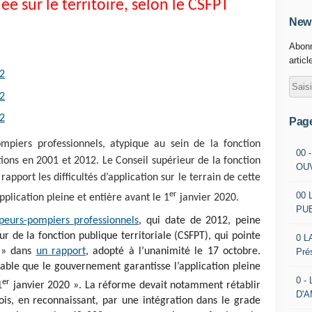
e sur le territoire, selon le CSFPT
News
Abonn
articl
12
12
12
Pag
ompiers professionnels, atypique au sein de la fonction
00 
tions en 2001 et 2012. Le Conseil supérieur de la fonction
OU
rapport les difficultés d’application sur le terrain de cette
er
00 
plication pleine et entière avant le 1
janvier 2020.
PU
apeurs-pompiers professionnels
, qui date de 2012, peine
ur de la fonction publique territoriale (CSFPT), qui pointe
0 L
n » dans
un rapport
, adopté à l’unanimité le 17 octobre.
Pré
table que le gouvernement garantisse l’application pleine
0 -
er
1
janvier 2020 ». La réforme devait notamment rétablir
D'
is, en reconnaissant, par une intégration dans le grade