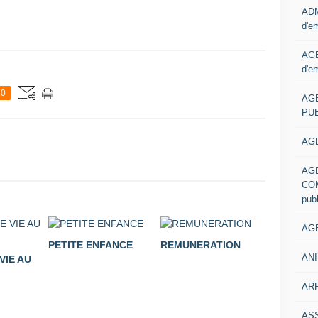
ADM
d'e
AGE
d'e
0
AG
PUB
AGE
AG
COM
pub
AGE
PETITE ENFANCE
REMUNERATION
ANI
VIE AU
ARR
AS