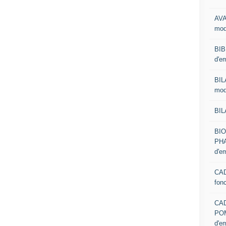
AVA
mod
BIB
d'e
BIL
mod
BIL
BI
PHA
d'e
CAD
fon
CA
PO
d'e