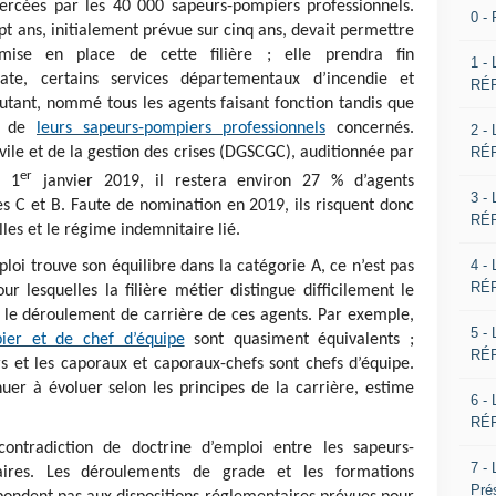
xercées par les 40 000 sapeurs-pompiers professionnels.
0 -
ept ans, initialement prévue sur cinq ans, devait permettre
 mise en place de cette filière ; elle prendra fin
1 -
e, certains services départementaux d’incendie et
RÉP
autant, nommé tous les agents faisant fonction tandis que
le de
leurs sapeurs-pompiers professionnels
concernés.
2 -
RÉP
ivile et de la gestion des crises (DGSCGC), auditionnée par
er
u 1
janvier 2019, il restera environ 27 % d’agents
3 -
s C et B. Faute de nomination en 2019, ils risquent donc
RÉP
les et le régime indemnitaire lié.
4 -
mploi trouve son équilibre dans la catégorie A, ce n’est pas
RÉP
ur lesquelles la filière métier distingue difficilement le
r le déroulement de carrière de ces agents. Par exemple,
5 -
pier et de chef d’équipe
sont quasiment équivalents ;
RÉP
s et les caporaux et caporaux-chefs sont chefs d’équipe.
inuer à évoluer selon les principes de la carrière, estime
6 -
RÉP
ontradiction de doctrine d’emploi entre les sapeurs-
7 -
aires. Les déroulements de grade et les formations
Pré