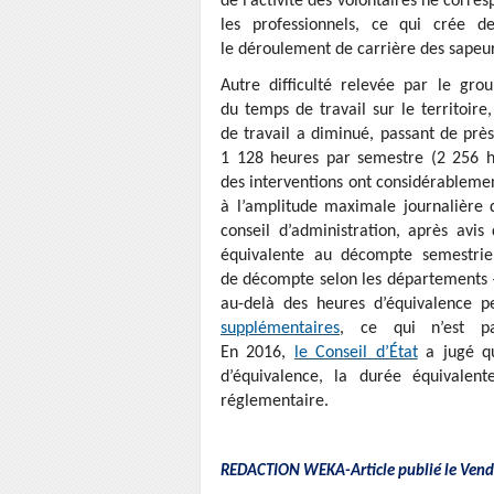
de l’activité des volontaires ne corr
les professionnels, ce qui crée de
le déroulement de carrière des sapeu
Autre difficulté relevée par le gro
du temps de travail sur le territoire,
de travail a diminué, passant de pr
1 128 heures par semestre (2 256 h
des interventions ont considérableme
à l’amplitude maximale journalière 
conseil d’administration, après avi
équivalente au décompte semestriel
de décompte selon les départements –
au-del
à
des
heures d
’é
quivalence p
supplémentaires
, ce qui n’est pa
En 2016,
le Conseil d’État
a jugé qu
d’équivalence, la durée équivale
réglementaire.
REDACTION WEKA-Article publié le Vend