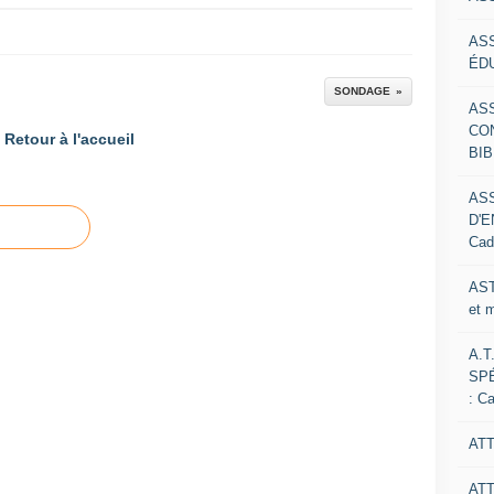
AS
ÉDU
SONDAGE
AS
CO
Retour à l'accueil
BIB
AS
D'E
Cad
AST
et 
A.T
SP
: C
ATT
AT