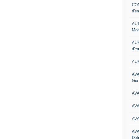
CON
d'e
AUT
Mod
AUX
d'e
AUX
AVA
Gén
AV
AV
AV
AV
Défi