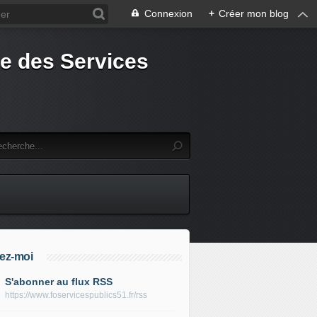
Connexion
+
Créer mon blog
e des Services
ez-moi
S'abonner au flux RSS
https://www.foservicespublics51.fr/rss