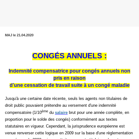
MAJ le 21.04.2020
CONGÉS ANNUELS :
Indemnité compensatrice pour congés annuels non
pris en raison
d’une cessation de travail suite à un congé maladie
Jusqu'à une certaine date récente, seuls les agents non titulaires de
droit public pouvaient prétendre au versement d'une indemnité
ème
compensatoire (1/10
du
salaire
brut pour une année complète, en
proportion pour le solde des congés) conformément aux textes
statutaires en vigueur. Cependant, la jurisprudence européenne est
venue renverser cette logique en 2009 sur la base d'une règlementation