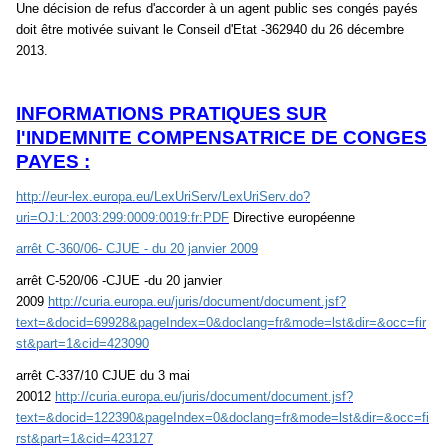
Une décision de refus d'accorder à un agent public ses congés payés
doit être motivée suivant le Conseil d'Etat -362940 du 26 décembre
2013.
INFORMATIONS PRATIQUES SUR
l'INDEMNITE COMPENSATRICE DE CONGES
PAYES :
http://eur-lex.europa.eu/LexUriServ/LexUriServ.do?
uri=OJ:L:2003:299:0009:0019:fr:PDF
Directive européenne
arrêt C-360/06- CJUE - du 20 janvier 2009
arrêt C-520/06 -CJUE -du 20 janvier
2009
http://curia.europa.eu/juris/document/document.jsf?
text=&docid=69928&pageIndex=0&doclang=fr&mode=lst&dir=&occ=fir
st&part=1&cid=423090
arrêt C-337/10 CJUE du 3 mai
20012
http://curia.europa.eu/juris/document/document.jsf?
text=&docid=122390&pageIndex=0&doclang=fr&mode=lst&dir=&occ=fi
rst&part=1&cid=423127