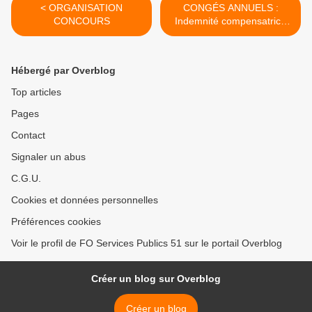
< ORGANISATION
CONGÉS ANNUELS :
CONCOURS
Indemnité compensatrice
pour congés annuels non
pris en raison d’une
cessation de travail suite à
Hébergé par Overblog
un congé maladie >
Top articles
Pages
Contact
Signaler un abus
C.G.U.
Cookies et données personnelles
Préférences cookies
Voir le profil de FO Services Publics 51 sur le portail Overblog
Créer un blog sur Overblog
Créer un blog