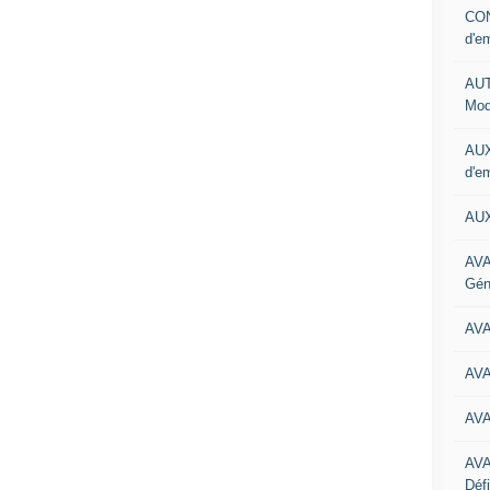
CON
d'e
AUT
Mod
AUX
d'e
AUX
AVA
Gén
AV
AV
AV
AV
Défi