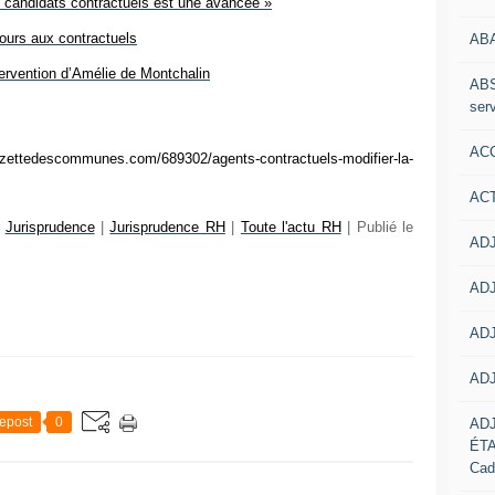
de candidats contractuels est une avancée »
ours aux contractuels
AB
tervention d’Amélie de Montchalin
ABS
serv
ACC
ettedescommunes.com/689302/agents-contractuels-modifier-la-
AC
|
Jurisprudence
|
Jurisprudence RH
|
Toute l'actu RH
| Publié le
ADJ
ADJ
ADJ
ADJ
epost
0
AD
ÉT
Cad