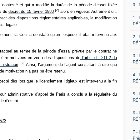
0 -
 contesté et qui a modifié la durée de la période d’essai fixée
[2]
ns du
décret du 15 février 1988
alors en vigueur. Autrement dit,
1 -
pect des dispositions réglementaires applicables, la modification
RÉP
est légale.
iement, la Cour a constaté qu’en l’espèce, il était intervenu aux
2 -
RÉP
tractuel au terme de la période d’essai prévue par le contrat ne
3 -
t être motivées en vertu des dispositions de
l’article L. 211-2 du
RÉP
[3]
inistration
. Ainsi, l’argument de l’agent consistant à dire que
 de motivation n’a pas pu être retenu.
4 -
RÉP
ecté dès lors que le licenciement litigieux est intervenu à la fin
5 -
ur administrative d’appel de Paris a conclu à la régularité du
RÉP
de d’essai.
6 -
RÉP
0573
7 -
Pré