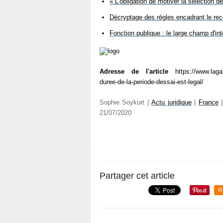
« L’obligation de motiver la sélection 
Décryptage des règles encadrant le rec
Fonction publique : le large champ d'in
Adresse de l'article
https://www.lagaz
duree-de-la-periode-dessai-est-legal/
Sophie Soykurt |
Actu juridique
|
France
21/07/2020
Partager cet article
R