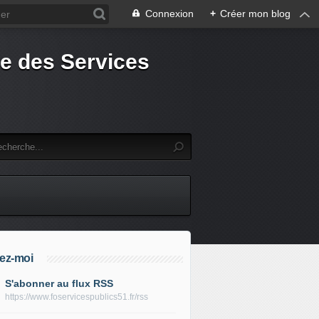
Connexion
+
Créer mon blog
e des Services
ez-moi
S'abonner au flux RSS
https://www.foservicespublics51.fr/rss