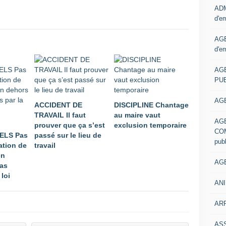
ADM
d'e
AGE
d'e
AG
PUB
AGE
ACCIDENT DE
DISCIPLINE Chantage
TRAVAIL Il faut
au maire vaut
AG
prouver que ça s’est
exclusion temporaire
COM
ELS Pas
passé sur le lieu de
pub
ation de
travail
en
AGE
as
 loi
ANI
ARR
AS