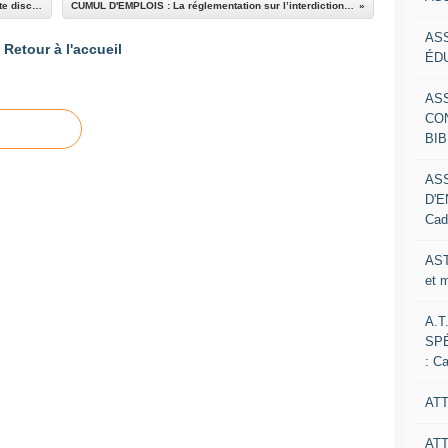
TITULARISATION : Refus de titulariser pour faute disciplinaire, le principe du contradictoire s’applique
CUMUL D'EMPLOIS : La réglementation sur l’interdiction de cumul d’emplois sera-t-elle encore assouplie ?
AS
Retour à l'accueil
ÉDU
AS
CO
BIB
AS
D'E
Cad
AST
et 
A.T
SP
: C
ATT
AT