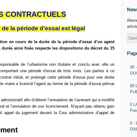
News
S CONTRACTUELS
Abonn
articl
 de la période d’essai est légal
ation en cours de la durée de la période d’essai d’un agent
a durée ainsi fixée respecte les dispositions du décret du 15
Pag
ponsable de l’urbanisme non titulaire et conclu avec elle un
00 
comportant une période d’essai de trois mois. Les parties à ce
OU
ontrat initial, et prolongé cette période d’essai pour une durée
le maire a licencié l’agent au terme de la période d’essai prévue
00 
PU
administratif afin d’obtenir l’annulation de l’avenant qui a modifié
0 L
rat et l’annulation de son licenciement. N’ayant pas obtenu gain
Pré
it appel du jugement devant la Cour administrative d’appel de
0 -
ement
D'