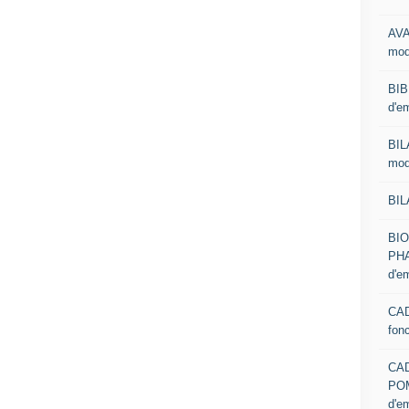
AVA
mod
BIB
d'e
BIL
mod
BIL
BI
PHA
d'e
CAD
fon
CA
PO
d'e