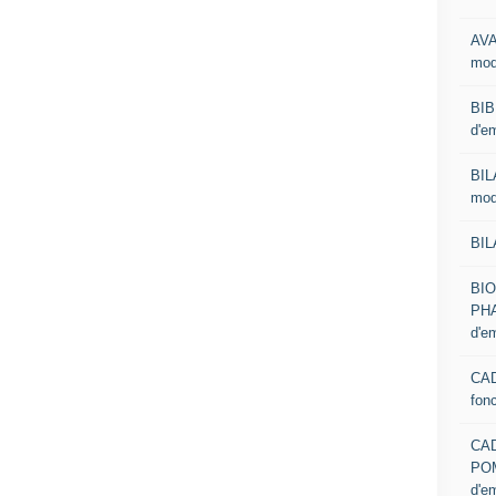
AVA
mod
BIB
d'e
BIL
mod
BIL
BI
PHA
d'e
CAD
fon
CA
PO
d'e