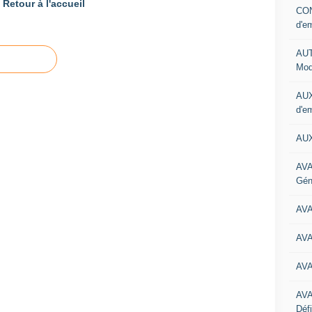
Retour à l'accueil
CON
d'e
AUT
Mod
AUX
d'e
AUX
AVA
Gén
AV
AV
AV
AV
Défi