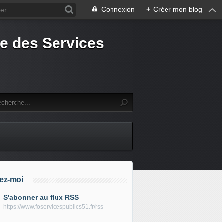
Connexion
+
Créer mon blog
e des Services
ez-moi
S'abonner au flux RSS
https://www.foservicespublics51.fr/rss