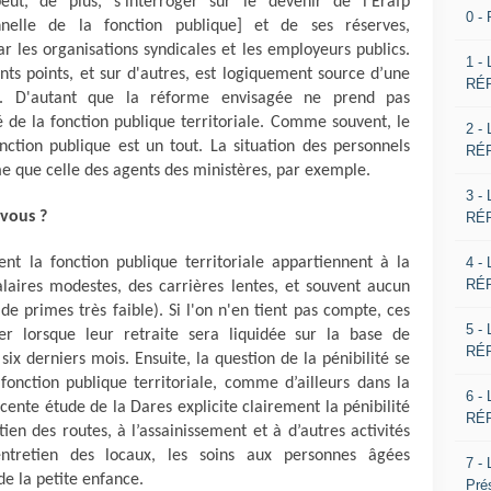
t, de plus, s'interroger sur le devenir de l’Erafp
0 -
onnelle de la fonction publique] et de ses réserves,
 les organisations syndicales et les employeurs publics.
1 -
nts points, et sur d'autres, est logiquement source d’une
RÉP
s. D'autant que la réforme envisagée ne prend pas
 de la fonction publique territoriale. Comme souvent, le
2 -
ction publique est un tout. La situation des personnels
RÉP
me que celle des agents des ministères, par exemple.
3 -
-vous ?
RÉP
4 -
t la fonction publique territoriale appartiennent à la
RÉP
alaires modestes, des carrières lentes, et souvent aucun
 primes très faible). Si l'on n'en tient pas compte, ces
5 -
er lorsque leur retraite sera liquidée sur la base de
RÉP
six derniers mois. Ensuite, la question de la pénibilité se
onction publique territoriale, comme d’ailleurs dans la
6 -
cente étude de la Dares explicite clairement la pénibilité
RÉP
tien des routes, à l’assainissement et à d’autres activités
ntretien des locaux, les soins aux personnes âgées
7 -
de la petite enfance.
Pré