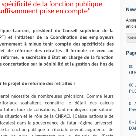
 spécificité de la fonction publique
News
insuffisamment prise en compte"
Abonn
articl
ilippe Laurent, président du Conseil supérieur de la
FPT) et initiateur de la Coordination des employeurs
ouvernement à mieux tenir compte des spécificités des
jet de réforme des retraites. Il formule ce vœu au
Pag
éforme, le secrétaire d'Etat en charge de la fonction
 concertation sur la pénibilité et la gestion des fins de
00 
OU
r le projet de réforme des retraites ?
00 
PU
senté nécessite de nombreuses précisions. Comme leurs
ritoriaux souhaitent connaître le détail des calculs
0 L
Pré
 futurs taux de cotisations, tant employeur que salarié.
a situation et le rôle de la CNRACL [Caisse nationale de
0 -
s locales] dans la gouvernance du futur régime universel,
D'
e la fonction publique territoriale devrait augmenter de