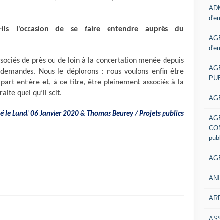
ADM
d'e
t-ils l'occasion de se faire entendre auprès du
AGE
d'e
ssociés de près ou de loin à la concertation menée depuis
AG
demandes. Nous le déplorons : nous voulons enfin être
PUB
rt entière et, à ce titre, être pleinement associés à la
ite quel qu’il soit.
AGE
lié le Lundi 06 Janvier 2020 & Thomas Beurey / Projets publics
AG
COM
pub
AGE
ANI
ARR
AS