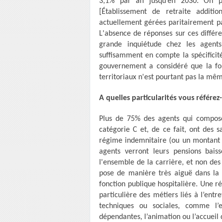
3,1% par an jusqu’en 2030. On peu
[Établissement de retraite additi
actuellement gérées paritairement par
L'absence de réponses sur ces différe
grande inquiétude chez les agent
suffisamment en compte la spécificité
gouvernement a considéré que la fon
territoriaux n'est pourtant pas la mê
A quelles particularités vous référez
Plus de 75% des agents qui composen
catégorie C et, de ce fait, ont des s
régime indemnitaire (ou un montant de
agents verront leurs pensions baiss
l'ensemble de la carrière, et non des 
pose de manière très aiguë dans la f
fonction publique hospitalière. Une ré
particulière des métiers liés à l’entre
techniques ou sociales, comme l’e
dépendantes, l’animation ou l’accueil 