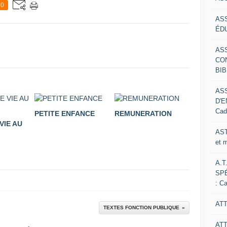
0
AS
ÉDU
AS
CO
BIB
AS
D'E
Cad
PETITE ENFANCE
REMUNERATION
VIE AU
AST
et 
A.T
SP
: C
ATT
TEXTES FONCTION PUBLIQUE
AT