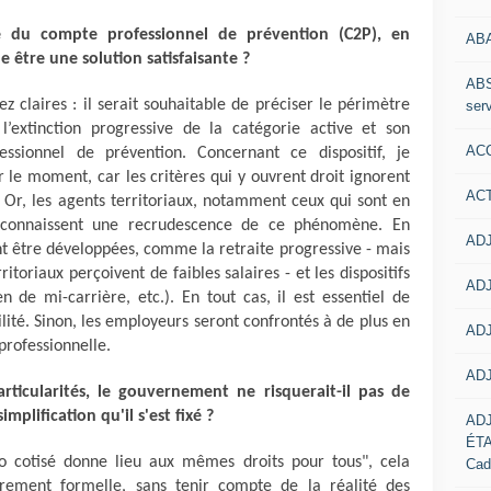
ue du compte professionnel de prévention (C2P), en
AB
e être une solution satisfaisante ?
ABS
z claires : il serait souhaitable de préciser le périmètre
serv
l’extinction progressive de la catégorie active et son
ACC
sionnel de prévention. Concernant ce dispositif, je
ur le moment, car les critères qui y ouvrent droit ignorent
AC
 Or, les agents territoriaux, notamment ceux qui sont en
 connaissent une recrudescence de ce phénomène. En
ADJ
nt être développées, comme la retraite progressive - mais
toriaux perçoivent de faibles salaires - et les dispositifs
ADJ
en de mi-carrière, etc.). En tout cas, il est essentiel de
lité. Sinon, les employeurs seront confrontés à de plus en
ADJ
professionnelle.
ADJ
ticularités, le gouvernement ne risquerait-il pas de
implification qu'il s'est fixé ?
AD
ÉT
ro cotisé donne lieu aux mêmes droits pour tous", cela
Cad
urement formelle, sans tenir compte de la réalité des