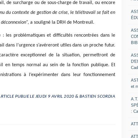
il, de surcharge ou de sous-charge de travail, ou encore
AS
u du contexte de gestion de crise, le télétravail se fait en
ÉDU
a déconnexion”,
a souligné la DRH de Montreuil.
AS
: les problématiques et difficultés rencontrées dans le
CO
BIB
il dans l’urgence s’avéreront utiles dans un proche futur.
aractère exceptionnel de la situation, permettront de
AS
D'E
vail en temps normal au sein de la fonction publique. Et
Cad
nistrations à l’expérimenter dans leur fonctionnement
AST
et 
ARTICLE PUBLIE LE JEUDI 9 AVRIL 2020 & BASTIEN SCORDIA
A.T
SP
: C
ATT
AT