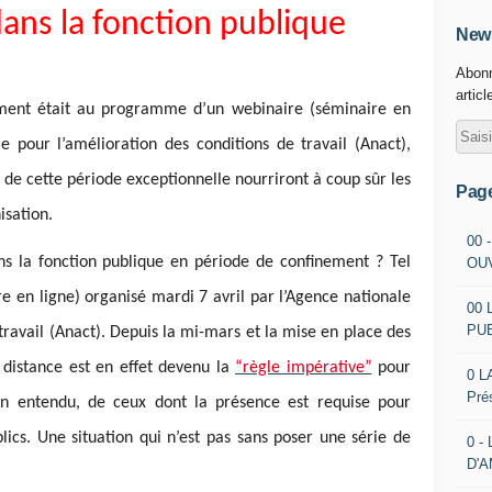
ans la fonction publique
News
Abonn
articl
ement était au programme d’un webinaire (séminaire en
e pour l’amélioration des conditions de travail (Anact),
 de cette période exceptionnelle nourriront à coup sûr les
Pag
isation.
00 
ns la fonction publique en période de confinement ? Tel
OU
e en ligne) organisé mardi 7 avril par l’Agence nationale
00 
PU
travail (Anact). Depuis la mi-mars et la mise en place des
 distance est en effet devenu la
“règle impérative”
pour
0 L
Pré
bien entendu, de ceux dont la présence est requise pour
blics. Une situation qui n’est pas sans poser une série de
0 -
D'