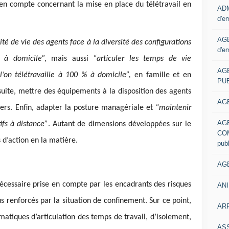
 en compte concernant la mise en place du télétravail en
ADM
d'e
AGE
ité de vie des agents face à la diversité des configurations
d'e
l à domicile”,
mais aussi
“articuler les temps de vie
AG
 l’on télétravaille à 100 % à domicile”,
en famille et en
PUB
ite, mettre des équipements à la disposition des agents
AGE
iers. Enfin, adapter la posture managériale et
“maintenir
AG
tifs à distance”
. Autant de dimensions développées sur le
COM
s d’action en la matière.
pub
AGE
 nécessaire prise en compte par les encadrants des risques
ANI
lus renforcés par la situation de confinement. Sur ce point,
ARR
atiques d’articulation des temps de travail, d’isolement,
AS