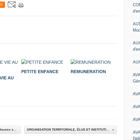
CON
0
d'e
AUT
Mod
AUX
d'e
AUX
PETITE ENFANCE
REMUNERATION
AVA
VIE AU
Gén
AV
AV
AV
ASSISTANTS MATERNELS : Rémunération des heures supplémentaires
ORGANISATION TERRITORIALE, ÉLUS ET INSTITUTIONS COVID-19
AV
Défi