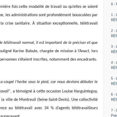
0 -
mière fois cette modalité de travail ou qu’elles se soient
1 -
e, les administrations sont profondément bousculées par
RÉP
a crise sanitaire. À situation exceptionnelle, télétravail
2 -
RÉP
télétravail normal, il est important de le préciser et que
3 -
ouligné Karine Babule, chargée de mission à l’Anact, lors
RÉP
personnes s’étaient inscrites, notamment des encadrants.
4 -
RÉP
5 -
a coupé l’herbe sous le pied, car nous devions débuter le
RÉP
ravail”
, a témoigné à cette occasion Louise Harguinteguy,
6 -
RÉP
la ville de Montreuil (Seine-Saint-Denis). Une collectivité
ce au télétravail avec 34 % d’agents télétravailleurs
7 -
Pré
% auparavant.