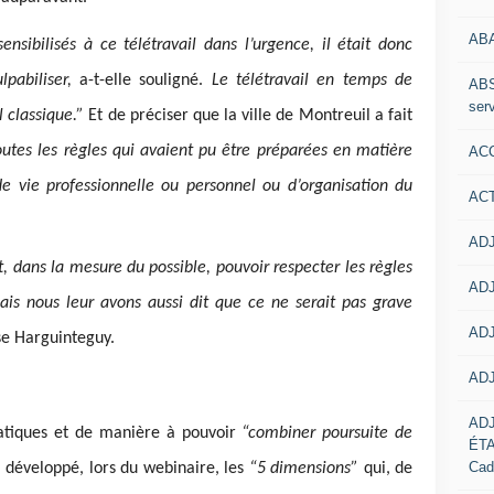
AB
ensibilisés à ce télétravail dans l’urgence, il était donc
lpabiliser,
a-t-elle souligné.
Le télétravail en temps de
ABS
serv
l classique.”
Et de préciser que la ville de Montreuil a fait
outes les règles qui avaient pu être préparées en matière
ACC
e vie professionnelle ou personnel ou d’organisation du
AC
ADJ
t, dans la mesure du possible, pouvoir respecter les règles
ADJ
ais nous leur avons aussi dit que ce ne serait pas grave
ADJ
ise Harguinteguy.
ADJ
AD
atiques et de manière à pouvoir
“combiner poursuite de
ÉT
Cad
 a développé, lors du webinaire, les
“5 dimensions”
qui, de