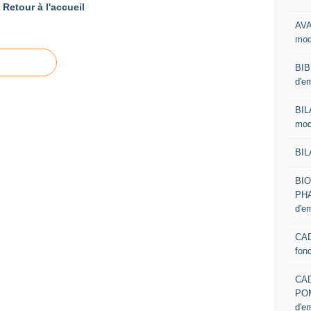
Retour à l'accueil
AVA
mod
BIB
d'e
BIL
mod
BIL
BI
PHA
d'e
CAD
fon
CA
PO
d'e