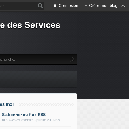
Connexion
+
Créer mon blog
e des Services
ez-moi
S'abonner au flux RSS
https://www.foservicespublics51.fr/rss