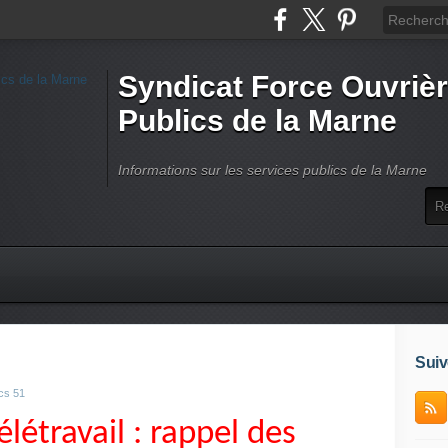
Syndicat Force Ouvrièr
Publics de la Marne
Informations sur les services publics de la Marne
Suiv
cs 51
létravail : rappel des