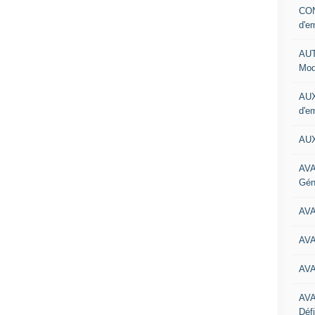
CON
d'e
AUT
Mod
AUX
d'e
AUX
AVA
Gén
AV
AV
AV
AV
Défi