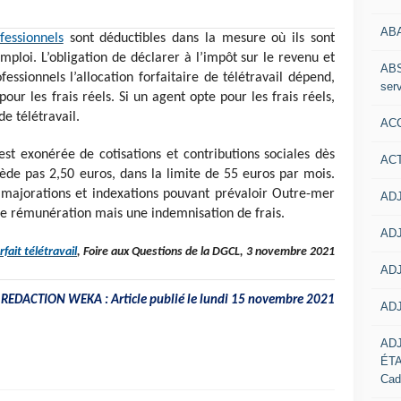
AB
fessionnels
sont déductibles dans la mesure où ils sont
emploi. L’obligation de déclarer à l’impôt sur le revenu et
ABS
fessionnels l’allocation forfaitaire de télétravail dépend,
serv
pour les frais réels. Si un agent opte pour les frais réels,
 de télétravail.
ACC
st exonérée de cotisations et contributions sociales dès
AC
ède pas 2,50 euros, dans la limite de 55 euros par mois.
x majorations et indexations pouvant prévaloir Outre-mer
ADJ
de rémunération mais une indemnisation de frais.
ADJ
rfait télétravail
, Foire aux Questions de la DGCL, 3 novembre 2021
ADJ
REDACTION WEKA : Article publié le lundi 15 novembre 2021
ADJ
AD
ÉT
Cad