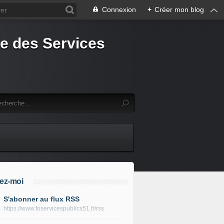
Connexion
+
Créer mon blog
e des Services
ez-moi
S'abonner au flux RSS
https://www.foservicespublics51.fr/rss