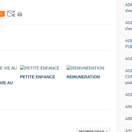
ADM
d'e
0
AGE
d'e
AG
PUB
AGE
AG
COM
PETITE ENFANCE
REMUNERATION
pub
VIE AU
AGE
ANI
ARR
AS
SECURITE CIVILE