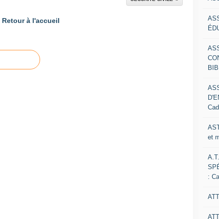
AS
Retour à l'accueil
ÉDU
AS
CO
BIB
AS
D'E
Cad
AST
et 
A.T
SP
: C
ATT
AT