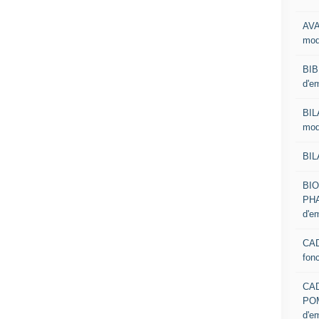
AVA
mod
BIB
d'e
BIL
mod
BIL
BI
PHA
d'e
CAD
fon
CA
PO
d'e