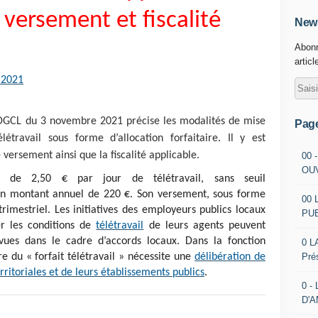
versement et fiscalité
News
Abonn
articl
 2021
 DGCL du 3 novembre 2021 précise les modalités de mise
Pag
travail sous forme d’allocation forfaitaire. Il y est
 versement ainsi que la fiscalité applicable.
00 
OU
de 2,50 € par jour de télétravail, sans seuil
un montant annuel de 220 €. Son versement, sous forme
00 
trimestriel. Les initiatives des employeurs publics locaux
PU
r les conditions de
télétravail
de leurs agents peuvent
vues dans le cadre d’accords locaux. Dans la fonction
0 L
Pré
e du « forfait télétravail » nécessite une
délibération de
erritoriales et de leurs établissements publics
.
0 -
D'