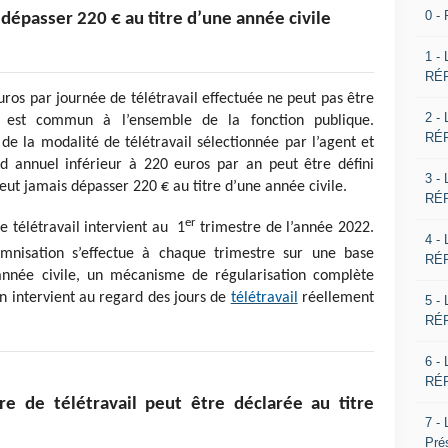
0 -
dépasser 220 € au titre d’une année civile
1 -
RÉP
euros par journée de télétravail effectuée ne peut pas être
2 -
l est commun à l’ensemble de la fonction publique.
RÉP
 de la modalité de télétravail sélectionnée par l’agent et
nd annuel inférieur à 220 euros par an peut être défini
3 -
eut jamais dépasser 220 € au titre d’une année civile.
RÉP
er
re télétravail intervient au 1
trimestre de l’année 2022.
4 -
emnisation s’effectue à chaque trimestre sur une base
RÉP
 année civile, un mécanisme de régularisation complète
ion intervient au regard des jours de
télétravail
réellement
5 -
RÉP
6 -
RÉP
taire de télétravail peut être déclarée au titre
7 -
Pré