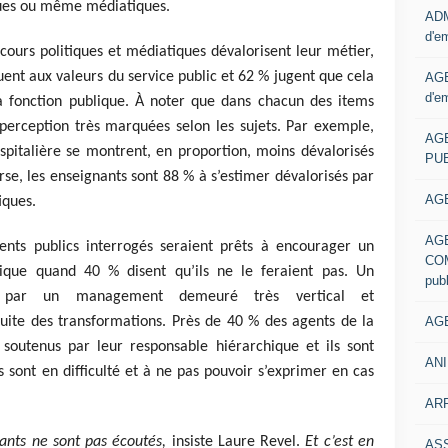
tiques ou même médiatiques.
ADM
d'e
cours politiques et médiatiques dévalorisent leur métier,
uent aux valeurs du service public et 62 % jugent que cela
AGE
d'e
 la fonction publique. À noter que dans chacun des items
 perception très marquées selon les sujets. Par exemple,
AG
spitalière se montrent, en proportion, moins dévalorisés
PUB
erse, les enseignants sont 88 % à s’estimer dévalorisés par
AGE
iques.
AG
ents publics interrogés seraient prêts à encourager un
COM
lique quand 40 % disent qu’ils ne le feraient pas. Un
pub
 par un management demeuré très vertical et
AGE
uite des transformations. Près de 40 % des agents de la
 soutenus par leur responsable hiérarchique et ils sont
ANI
ls sont en difficulté et à ne pas pouvoir s’exprimer en cas
ARR
tants ne sont pas écoutés,
insiste Laure Revel.
Et c’est en
AS