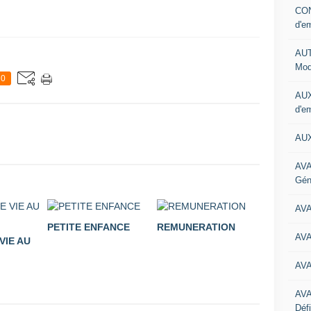
CON
d'e
AUT
Mod
0
AUX
d'e
AUX
AVA
Gén
AV
PETITE ENFANCE
REMUNERATION
AV
VIE AU
AV
AV
Défi