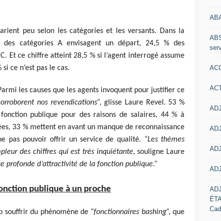
AB
ient peu selon les catégories et les versants. Dans la
ABS
 % des catégories A envisagent un départ, 24,5 % des
serv
C. Et ce chiffre atteint 28,5 % si l’agent interrogé assume
ACC
si ce n’est pas le cas.
AC
rmi les causes que les agents invoquent pour justifier ce
 corroborent nos revendications”,
glisse Laure Revel. 53 %
ADJ
a fonction publique pour des raisons de salaires, 44 % à
dées, 33 % mettent en avant un manque de reconnaissance
ADJ
e pas pouvoir offrir un service de qualité.
“Les thèmes
ADJ
pleur des chiffres qui est très inquiétante,
souligne Laure
e profonde d’attractivité de la fonction publique.”
ADJ
fonction publique à un proche
AD
ÉT
Cad
p souffrir du phénomène de
“fonctionnaires bashing”,
que