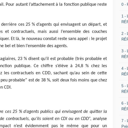
0 -
ail. Pour autant l’attachement à la fonction publique reste
1 -
RÉP
e derrière ces 25 % d’agents qui envisagent un départ, et
es et contractuels, mais aussi l’ensemble des couches
2 -
iquer. Et là, le nouveau constat reste sans appel : le projet
RÉP
ne bel et bien l’ensemble des agents.
3 -
RÉP
tagiaires, 23 % disent qu’il est probable (très probable et
fonction publique. Ce chiffre s’élève à 24,8 % chez les
4 -
z les contractuels en CDD, sachant qu’au sein de cette
RÉP
z peu probable” est de 38 %, soit deux fois moins que chez
5 -
 en CDI.
RÉP
6 -
RÉP
e ces 25 % d’agents publics qui envisagent de quitter la
 de contractuels, qu’ils soient en CDI ou en CDD”,
analyse
7 -
l’impact n’est évidemment pas le même que pour un
Pré