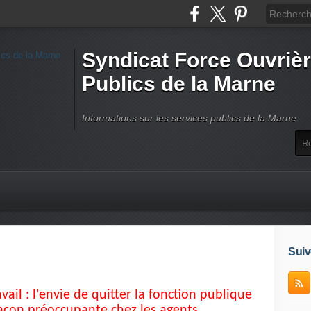
Syndicat Force Ouvrièr
Publics de la Marne
Informations sur les services publics de la Marne
Suiv
avail : l'envie de quitter la fonction publique
açon préoccupante chez les agents