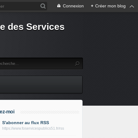
Connexion
+
Créer mon blog
e des Services
ez-moi
S'abonner au flux RSS
https://www.foservicespublics51.fr/rss