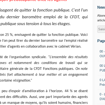
News
sagent de quitter la fonction publique. C'est l'un
Abonn
du dernier baromètre emploi de la CFDT, qui
articl
 publique sous tension à tous les étages.
ron 25 %, envisagent de quitter la fonction publique. Voici
Pag
 l’on peut tirer du dernier baromètre sur l’emploi réalisé
lier d’agents en collaboration avec le cabinet Vérian.
00 
OU
té de l’organisation syndicale
. “L’ensemble des résultats
ves et notamment des conditions de travail qui se
00 
étaire générale de la CFDT Fonctions publiques.
On note
PU
 très fort attachement à leur métier et un engagement
0 L
certaine résignation.”
Pré
 peu d’espoir d’amélioration à l’horizon. 44 % se disent
0 -
ent des difficultés. Aussi, une part importante des agents
D'
 à un manque de moyens, qu’ils soient humains, financiers