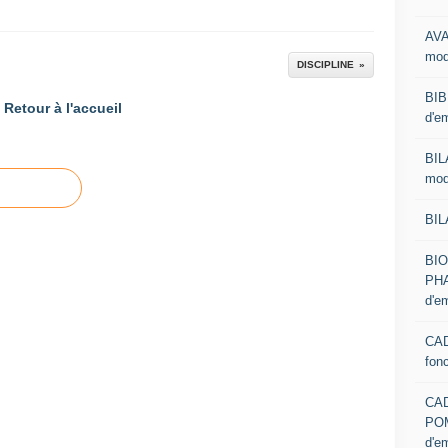
AVA
mod
DISCIPLINE
BIB
Retour à l'accueil
d'e
BIL
mod
BIL
BI
PHA
d'e
CAD
fon
CA
PO
d'e