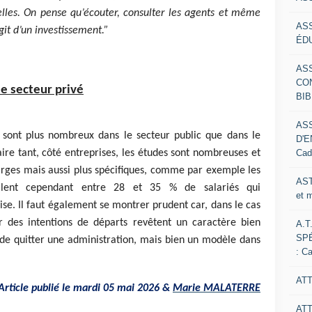
elles. On pense qu’écouter, consulter les agents et même
AS
agit d’un investissement.”
ÉDU
AS
CO
le secteur privé
BIB
AS
s sont plus nombreux dans le secteur public que dans le
D'E
Cad
aire tant, côté entreprises, les études sont nombreuses et
 larges mais aussi plus spécifiques, comme par exemple les
AST
cillent cependant entre 28 et 35 % de salariés qui
et 
ise. Il faut également se montrer prudent car, dans le cas
ur des intentions de départs revêtent un caractère bien
A.T
SP
nt de quitter une administration, mais bien un modèle dans
: C
ATT
rticle publié le mardi 05 mai 2026 &
Marie MALATERRE
AT