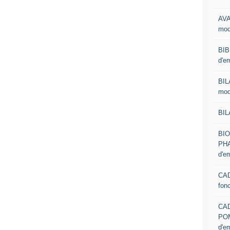
AVA
mod
BIB
d'e
BIL
mod
BIL
BI
PHA
d'e
CAD
fon
CA
PO
d'e