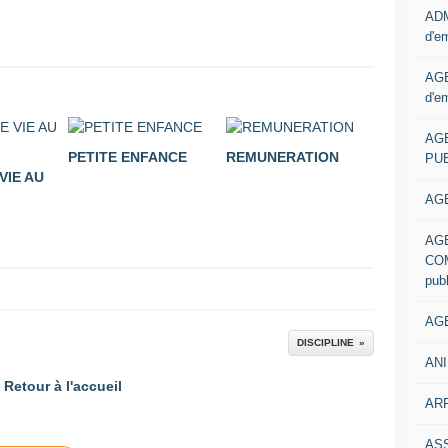
ADM
d'e
AGE
d'e
AG
PETITE ENFANCE
REMUNERATION
PUB
VIE AU
AGE
AG
COM
pub
AGE
DISCIPLINE
ANI
Retour à l'accueil
ARR
AS