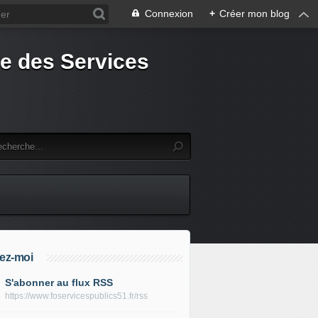
Connexion
+
Créer mon blog
e des Services
ez-moi
S'abonner au flux RSS
https://www.foservicespublics51.fr/rss