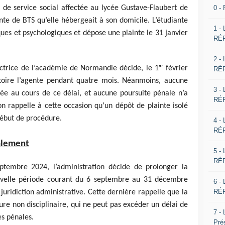
0 -
te de service social affectée au lycée Gustave-Flaubert de
te de BTS qu’elle hébergeait à son domicile. L’étudiante
1 -
ues et psychologiques et dépose une plainte le 31 janvier
RÉP
2 -
ctrice de l’académie de Normandie décide, le 1ᵉʳ février
RÉP
toire l’agente pendant quatre mois. Néanmoins, aucune
3 -
gée au cours de ce délai, et aucune poursuite pénale n’a
RÉP
ion rappelle à cette occasion qu’un dépôt de plainte isolé
début de procédure.
4 -
RÉP
alement
5 -
RÉP
ptembre 2024, l’administration décide de prolonger la
uvelle période courant du 6 septembre au 31 décembre
6 -
RÉP
 juridiction administrative. Cette dernière rappelle que la
re non disciplinaire, qui ne peut pas excéder un délai de
7 -
es pénales.
Pré