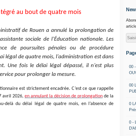
News
intégré au bout de quatre mois
Abonn
articl
ministratif de Rouen a annulé la prolongation de
ssistante sociale de l’Éducation nationale. Les
sence de poursuites pénales ou de procédure
Pag
ai légal de quatre mois, l’administration est dans
nt. Une fois le délai légal dépassé, il n’est plus
00 
OU
 service pour prolonger la mesure.
00 
tionnaire est strictement encadrée. C’est ce que rappelle
PU
7 avril 2026,
en annulant la décision de prolongation
de la
0 L
 au-delà du délai légal de quatre mois, en l’absence de
Pré
0 -
D'