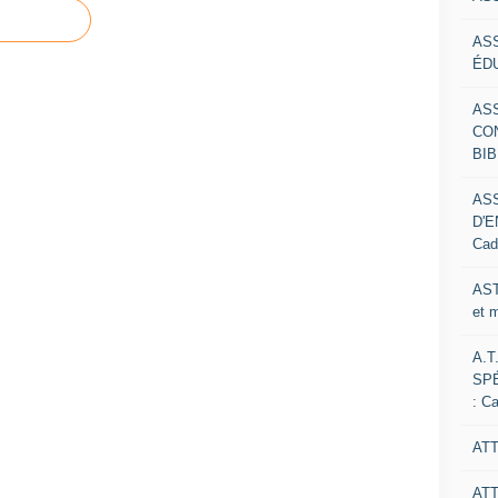
AS
ÉDU
AS
CO
BIB
AS
D'E
Cad
AST
et 
A.T
SP
: C
ATT
AT