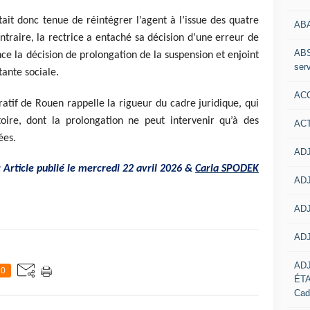
tait donc tenue de réintégrer l’agent à l’issue des quatre
AB
ntraire, la rectrice a entaché sa décision d’une erreur de
ABS
ce la décision de prolongation de la suspension et enjoint
serv
tante sociale.
ACC
ratif de Rouen rappelle la rigueur du cadre juridique, qui
toire, dont la prolongation ne peut intervenir qu’à des
AC
ées.
ADJ
Article publié le mercredi 22 avril 2026 &
Carla SPODEK
ADJ
ADJ
ADJ
AD
0
ÉT
Cad