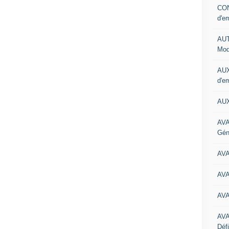
CON
d'e
AUT
Mod
AUX
d'e
AUX
AVA
Gén
AV
AV
AV
AV
Défi