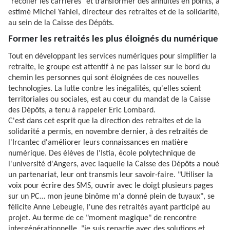
"recoller les carrières" et transformer des annuités en points, a
estimé Michel Yahiel, directeur des retraites et de la solidarité,
au sein de la Caisse des Dépôts.
Former les retraités les plus éloignés du numérique
Tout en développant les services numériques pour simplifier la
retraite, le groupe est attentif à ne pas laisser sur le bord du
chemin les personnes qui sont éloignées de ces nouvelles
technologies. La lutte contre les inégalités, qu'elles soient
territoriales ou sociales, est au cœur du mandat de la Caisse
des Dépôts, a tenu à rappeler Eric Lombard.
C'est dans cet esprit que la direction des retraites et de la
solidarité a permis, en novembre dernier, à des retraités de
l'Ircantec d'améliorer leurs connaissances en matière
numérique. Des élèves de l'Istia, école polytechnique de
l'université d'Angers, avec laquelle la Caisse des Dépôts a noué
un partenariat, leur ont transmis leur savoir-faire. "Utiliser la
voix pour écrire des SMS, ouvrir avec le doigt plusieurs pages
sur un PC… mon jeune binôme m'a donné plein de tuyaux", se
félicite Anne Lebeugle, l'une des retraités ayant participé au
projet. Au terme de ce "moment magique" de rencontre
intergénérationnelle, "je suis repartie avec des solutions et