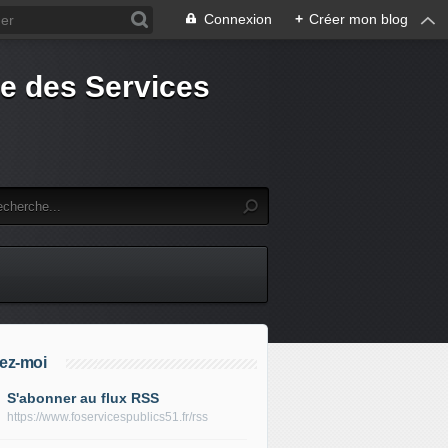
Connexion
+
Créer mon blog
e des Services
ez-moi
S'abonner au flux RSS
https://www.foservicespublics51.fr/rss