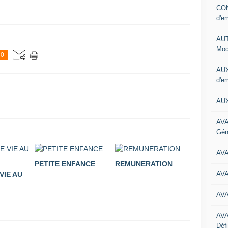
CON
d'e
AUT
Mod
0
AUX
d'e
AUX
AVA
Gén
AV
PETITE ENFANCE
REMUNERATION
AV
VIE AU
AV
AV
Défi