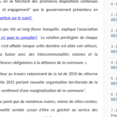
n, en se félicitant des premières dispositions contenues
0 -
ité et engagement" que le gouvernement présentera en
1 -
rticle sur le sujet].
RÉP
 pas été un long fleuve tranquille
, explique l’association
2 -
RÉP
 ici pour la consulter]
.
La relation privilégiée de chaque
st affadie lorsque cette dernière est allée voir ailleurs,
3 -
RÉP
a fusion avec des intercommunalités voisines et la
4 -
étences obligatoires à la défaveur de la commune ».
RÉP
lateur au travers notamment de la loi de 2010 de réforme
5 -
celle 2015 portant nouvelle organisation territoriale de la
RÉP
e sentiment d’une marginalisation de la commune".
6 -
RÉP
 au point que de nombreux maires, même de villes-centres,
nalité semble cesser d’être ce guichet au service des
7 -
Pré