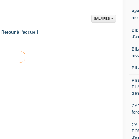
AVA
mod
SALAIRES
BIB
Retour à l'accueil
d'e
BIL
mod
BIL
BI
PHA
d'e
CAD
fon
CA
PO
d'e