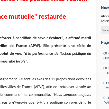
News
nce mutuelle" restaurée
Abonn
articl
nforcer à condition de savoir évoluer", a affirmé mardi
Pag
 villes de France (APVF). Elle présente une série de
00 
 point de vue,
"à la performance de l’action publique du
OU
émocratie locale".
00 
PU
agnement. Ce sont les axes des 11 propositions dévoilées
0 L
tites villes de France (APVF), afin de
"retrouver la voie de
Pré
le commune-intercommunalité.
"Nous sommes toujours
0 -
 pas à n’importe quel prix",
a souligné son président, le
D'