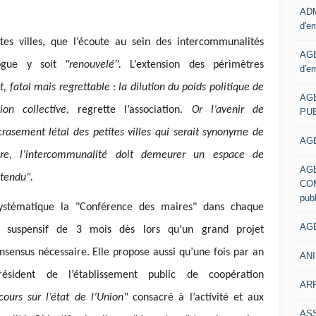
ADM
d'e
es villes, que l’écoute au sein des intercommunalités
AGE
ogue y soit
"renouvelé".
L’extension des périmètres
d'e
t, fatal mais regrettable : la dilution du poids politique de
AG
on collective
, regrette l’association.
Or l’avenir de
PUB
crasement létal des petites villes qui serait synonyme de
AGE
ire, l’intercommunalité doit demeurer un espace de
AG
ntendu".
COM
pub
systématique la "Conférence des maires" dans chaque
AGE
r suspensif de 3 mois dès lors qu’un grand projet
sensus nécessaire. Elle propose aussi qu’une fois par an
ANI
résident de l’établissement public de coopération
ARR
cours sur l’état de l’Union"
consacré à l’activité et aux
AS