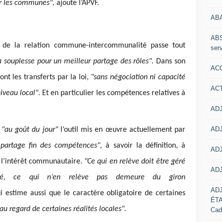
r les communes",
ajoute l’APVF.
AB
ABS
nt de la relation commune-intercommunalité passe tout
serv
a souplesse pour un meilleur partage des rôles".
Dans son
ACC
nt les transferts par la loi,
"sans négociation ni capacité
AC
niveau local"
. Et en particulier les compétences relatives à
ADJ
ADJ
e
"au goût du jour"
l’outil mis en œuvre actuellement par
partage fin des compétences",
à savoir la définition, à
ADJ
 l’intérêt communautaire.
"Ce qui en relève doit être géré
ADJ
lité, ce qui n’en relève pas demeure du giron
AD
ui estime aussi que le caractère obligatoire de certaines
ÉT
au regard de certaines réalités locales".
Cad