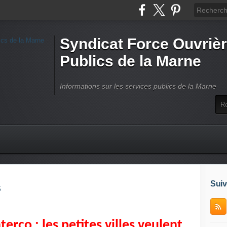
Syndicat Force Ouvrièr
Publics de la Marne
Informations sur les services publics de la Marne
Suiv
S
co : les petites villes veulent