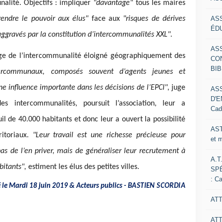
nalité. Objectifs : impliquer
"davantage"
tous les maires
AS
rendre le pouvoir aux élus"
face aux
"risques de dérives
ÉDU
aggravés par la constitution d’intercommunalités XXL".
AS
iège de l’intercommunalité éloigné géographiquement des
CO
BIB
tercommunaux, composés souvent d’agents jeunes et
influence importante dans les décisions de l’EPCI",
juge
AS
D'E
es intercommunalités, poursuit l’association, leur a
Cad
 de 40.000 habitants et donc leur a ouvert la possibilité
AST
ritoriaux.
"Leur travail est une richesse précieuse pour
et 
pas de l’en priver, mais de généraliser leur recrutement à
A.T
bitants",
estiment les élus des petites villes.
SP
: C
é le Mardi 18 juin 2019 & Acteurs publics -
BASTIEN SCORDIA
ATT
AT