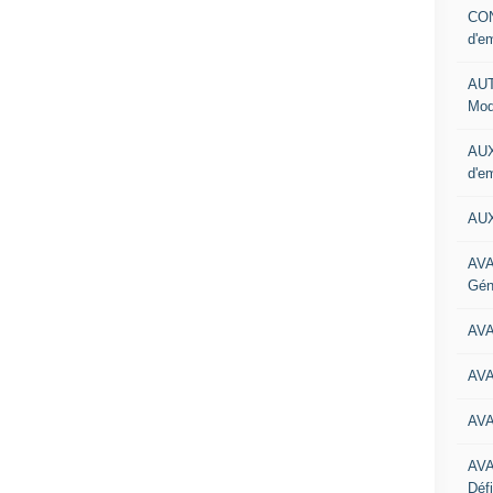
CON
d'e
AUT
Mod
AUX
d'e
AUX
AVA
Gén
AV
AV
AV
AV
Défi