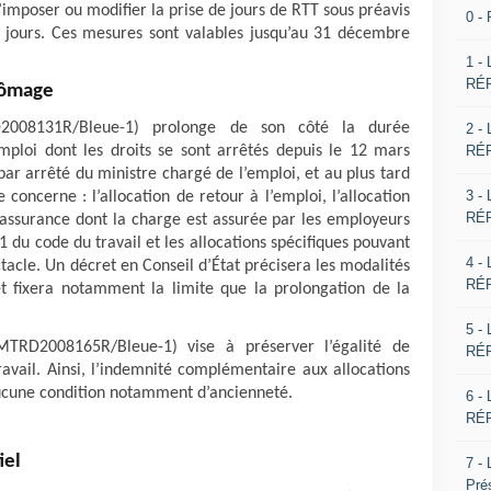
imposer ou modifier la prise de jours de RTT sous préavis
0 -
ix jours. Ces mesures sont valables jusqu’au 31 décembre
1 -
RÉP
hômage
008131R/Bleue-1) prolonge de son côté la durée
2 -
RÉP
ploi dont les droits se sont arrêtés depuis le 12 mars
par arrêté du ministre chargé de l’emploi, et au plus tard
3 -
 concerne : l’allocation de retour à l’emploi, l’allocation
RÉP
 d’assurance dont la charge est assurée par les employeurs
1 du code du travail et les allocations spécifiques pouvant
4 -
tacle. Un décret en Conseil d’État précisera les modalités
RÉP
et fixera notamment la limite que la prolongation de la
5 -
MTRD2008165R/Bleue-1) vise à préserver l’égalité de
RÉP
ravail. Ainsi, l’indemnité complémentaire aux allocations
aucune condition notamment d’ancienneté.
6 -
RÉP
iel
7 -
Pré