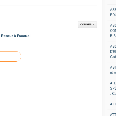
AS
ÉDU
CONGÉS
AS
CO
Retour à l'accueil
BIB
AS
D'E
Cad
AST
et 
A.T
SP
: C
ATT
AT