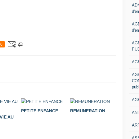
ADM
d'e
AGE
d'e
AG
0
PUB
AGE
AG
COM
pub
AGE
PETITE ENFANCE
REMUNERATION
ANI
VIE AU
ARR
AS