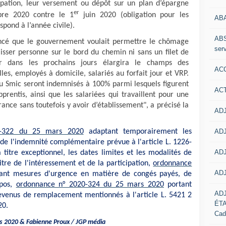
cipation, leur versement ou dépôt sur un plan d’épargne
er
bre 2020 contre le 1
juin 2020 (obligation pour les
AB
spond à l’année civile).
ABS
oncé que le gouvernement voulait permettre le chômage
serv
laisser personne sur le bord du chemin ni sans un filet de
r dans les prochains jours élargira le champs des
ACC
les, employés à domicile, salariés au forfait jour et VRP.
u Smic seront indemnisés à 100% parmi lesquels figurent
AC
pprentis, ainsi que les salariées qui travaillent pour une
rance sans toutefois y avoir d’établissement", a précisé la
ADJ
ADJ
0-322 du 25 mars 2020
adaptant temporairement les
n de l'indemnité complémentaire prévue à l'article L. 1226-
ADJ
 titre exceptionnel, les dates limites et les modalités de
re de l'intéressement et de la participation,
ordonnance
ADJ
ant mesures d'urgence en matière de congés payés, de
epos,
ordonnance n° 2020-324 du 25 mars 2020
portant
AD
venus de remplacement mentionnés à l'article L. 5421 2
ÉT
20.
Cad
ars 2020 & Fabienne Proux / JGP média