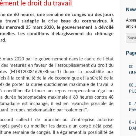
ent le droit du travail
News
ine de 60 heures, une semaine de congés ou des jours
Abonn
 travail s’adapte la crise issue du coronavirus. À
articl
s du mercredi 25 mars 2020, le gouvernement a dévoilé
nnelles. Les conditions d'élargissement du chômage
ard.
Pag
5 mars 2020 par le gouvernement dans le cadre de l'état
 des mesures en faveur de l’assouplissement du droit du
00 
extes (MTRT2008162R/Bleue-1) donne la possibilité aux
OU
els à la continuité de la vie économique et la sûreté de la
et) de porter la durée quotidienne maximale de travail à
00 
 condition d’attribuer un repos compensateur égal au
PU
 la durée hebdomadaire maximale à 60 heures contre 48
0 L
domadaire est inchangé, il est en revanche possible de
Pré
buant le repos hebdomadaire par roulement".
ccord collectif de branche ou d’entreprise autorise
0 -
ongés payés ou modifier les dates d’un congé déjà posé,
D'
oit une semaine de congés. Il a également la possibilité de