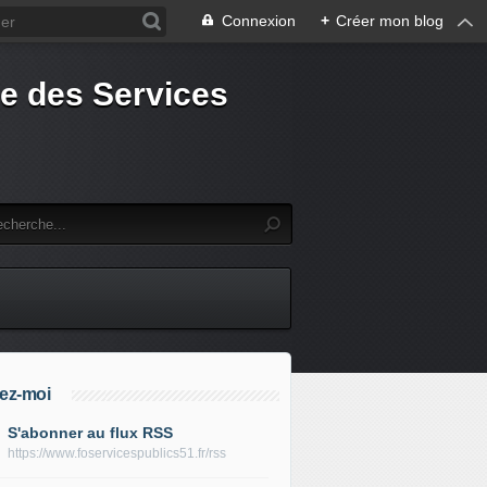
Connexion
+
Créer mon blog
e des Services
ez-moi
S'abonner au flux RSS
https://www.foservicespublics51.fr/rss