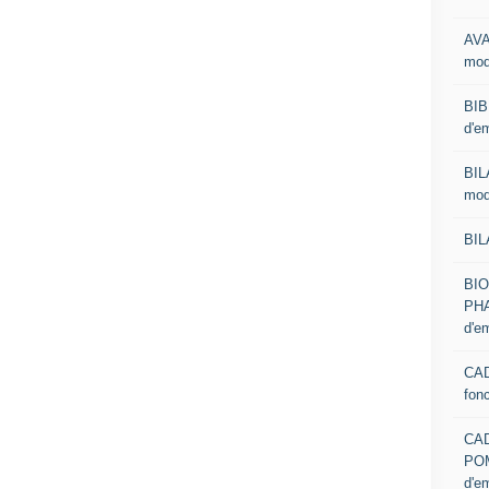
AVA
mod
BIB
d'e
BIL
mod
BIL
BI
PHA
d'e
CAD
fon
CA
PO
d'e