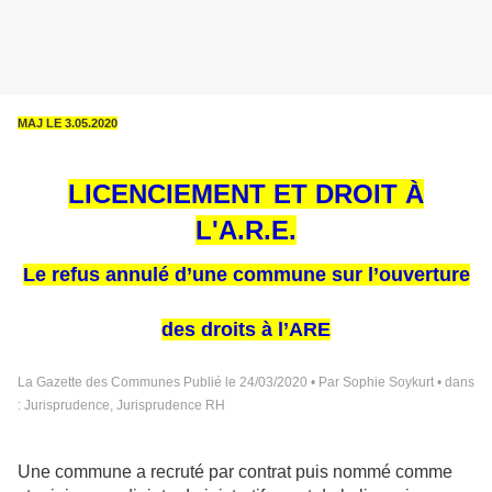
MAJ LE 3.05.2020
LICENCIEMENT ET DROIT À
L'A.R.E.
Le refus annulé d’une commune sur l’ouverture
des droits à l’ARE
La Gazette des Communes Publié le 24/03/2020 • Par Sophie Soykurt • dans
:
Jurisprudence
,
Jurisprudence RH
Une commune a recruté par contrat puis nommé comme