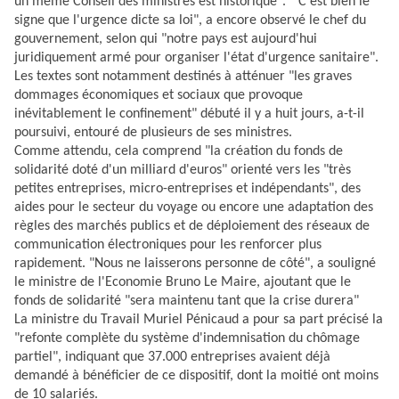
un même Conseil des ministres est historique". "C'est bien le
signe que l'urgence dicte sa loi", a encore observé le chef du
gouvernement, selon qui "notre pays est aujourd'hui
juridiquement armé pour organiser l'état d'urgence sanitaire".
Les textes sont notamment destinés à atténuer "les graves
dommages économiques et sociaux que provoque
inévitablement le confinement" débuté il y a huit jours, a-t-il
poursuivi, entouré de plusieurs de ses ministres.
Comme attendu, cela comprend "la création du fonds de
solidarité doté d'un milliard d'euros" orienté vers les "très
petites entreprises, micro-entreprises et indépendants", des
aides pour le secteur du voyage ou encore une adaptation des
règles des marchés publics et de déploiement des réseaux de
communication électroniques pour les renforcer plus
rapidement. "Nous ne laisserons personne de côté", a souligné
le ministre de l'Economie Bruno Le Maire, ajoutant que le
fonds de solidarité "sera maintenu tant que la crise durera"
La ministre du Travail Muriel Pénicaud a pour sa part précisé la
"refonte complète du système d'indemnisation du chômage
partiel", indiquant que 37.000 entreprises avaient déjà
demandé à bénéficier de ce dispositif, dont la moitié ont moins
de 10 salariés.