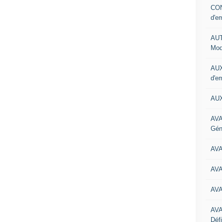
CON
d'e
AUT
Mod
AUX
d'e
AUX
AVA
Gén
AV
AV
AV
AV
Défi