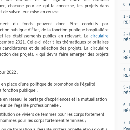
it des femmes et de l’égalité entre les femmes
0 -
er, chacune pour ce qui la concerne, les projets dans
 et de suivre leur mise en œuvre.
1 -
RÉP
cement du fonds peuvent donc être conduits par
ction publique d’État, de la fonction publique hospitalière
2 -
s et les établissements publics en relevant. La
circulaire
RÉP
embre 2021. Celle-ci décrit les thématiques prioritaires
 candidatures et de sélection des projets. La circulaire
3 -
ection des projets, « qui devra faire émerger des projets
RÉP
4 -
our 2022 :
RÉP
e en place d’une politique de promotion de l’égalité
5 -
a fonction publique ;
RÉP
se en réseau, le partage d’expériences et la mutualisation
6 -
ur de l’égalité professionnelle ;
RÉP
nstitution de viviers de femmes pour les corps fortement
d’hommes pour les corps fortement féminisés ;
7 -
Pré
n ou de formation à l’égalité professionnelle et/ou d’outils