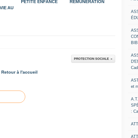
PETITE ENFANCE
REMUNERATION
VIE AU
AS
ÉDU
AS
CO
BIB
AS
PROTECTION SOCIALE
D'E
Cad
Retour à l'accueil
AST
et 
A.T
SP
: C
ATT
AT