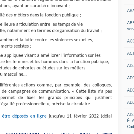
ations, ayant un caractère innovant ;
AB
xité des métiers dans la fonction publique ;
ABS
eilleure articulation entre les temps de vie
serv
lle, notamment en termes d’organisation du travail ;
vention et la lutte contre les violences sexuelles,
ACC
ements sexistes ;
AC
e appliquée visant à améliorer l’information sur les
tre les femmes et les hommes dans la fonction publique,
ADJ
études de cohortes ou études sur les métiers
ou masculine…
ADJ
différentes actions comme, par exemple, des colloques,
ADJ
ion de campagnes de communication. « Cette liste n’a pas
ermet de fixer les grands principes qui justifient
ADJ
’égalité professionnelle », précise la circulaire.
AD
 être déposés en ligne
jusqu’au 11 février 2022 (délai
ÉT
Cad