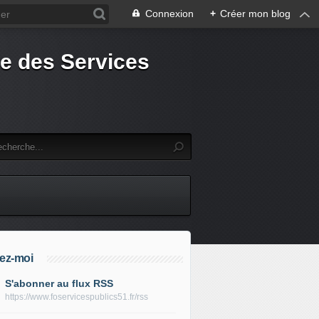
Connexion
+
Créer mon blog
e des Services
ez-moi
S'abonner au flux RSS
https://www.foservicespublics51.fr/rss