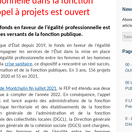
ionnelle dans la fonction
News
ppel à projets est ouvert
Abonn
articl
 fonds en faveur de l’égalité professionnelle est
es versants de la fonction publique.
que d’État depuis 2019, le fonds en faveur de l’égalité
Pag
ompagner les services de l’État dans la mise en place
l’égalité professionnelle entre les femmes et les hommes
 la
crise sanitaire
, ce dispositif a rencontré un réel succès,
00 
rmation et de la Fonction publiques. En 3 ans, 156 projets
OU
n 2020 et 55 en 2021.
00 
PU
e Montchalin fin juillet 2021
, le FEP est étendu aux deux
ique à compter de l’année 2022. En conséquence, l’appel
0 L
 est lancé auprès des administrations de la fonction
Pré
lique territoriale et des établissements de la fonction
ion générale de l’administration et de la fonction
0 -
le des collectivités locales (DGCL), la Direction générale
D'
tion générale de la cohésion sociale (DGCS) sont chargées,