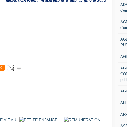
REDACTION WEKA : Article publié le lundi 17 janvier 2022
ADM
d'e
AGE
d'e
AG
PUB
AGE
0
AG
COM
pub
AGE
ANI
ARR
AS