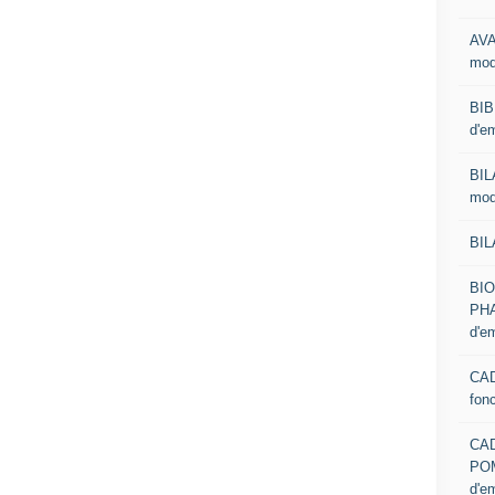
AVA
mod
BIB
d'e
BIL
mod
BIL
BI
PHA
d'e
CAD
fon
CA
PO
d'e