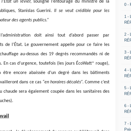
 l’État un levier,
souligne l’entourage du ministre de la
0 -
liques, Stanislas Guerini.
Il se veut crédible pour les
1 -
ateur des agents publics.”
RÉP
2 -
 l’administration doit ainsi tout d’abord passer par
RÉP
s de l’État. Le gouvernement appelle pour ce faire les
3 -
e chauffage au-dessus des 19 degrés recommandés ni de
RÉP
. En cas d’urgence, toutefois (les jours ÉcoWatt* rouge),
4 -
a être encore abaissée d’un degré dans les bâtiments
RÉP
availleront dans ce cas
“en horaires décalés”.
Comme c’est
5 -
au chaude sera également coupée dans les sanitaires des
RÉP
ouches).
6 -
RÉP
avail
7 -
Pré