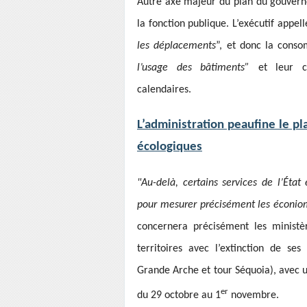
Autre axe majeur du plan du gouvern
la fonction publique. L’exécutif appell
les déplacements
”, et donc la cons
l’usage des bâtiments”
et leur 
calendaires.
L’administration peaufine le p
écologiques
"Au-delà, certains services de l’État
pour mesurer précisément les éconiom
concernera précisément les ministè
territoires avec l’extinction de ses
Grande Arche et tour Séquoia), avec 
er
du 29 octobre au 1
novembre.