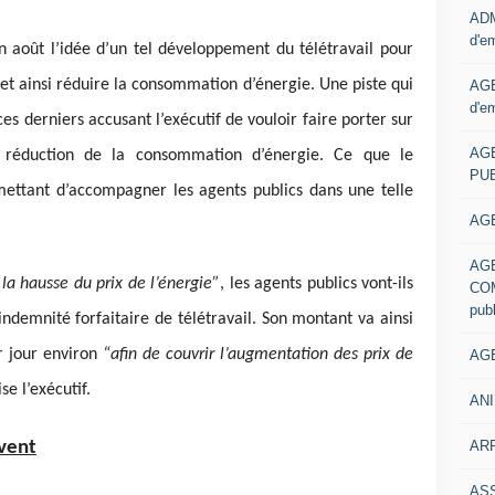
ADM
d'e
in août l’idée d’un tel développement du télétravail pour
et ainsi réduire la consommation d’énergie. Une piste qui
AGE
d'e
 ces derniers accusant l’exécutif de vouloir faire porter sur
AG
de réduction de la consommation d’énergie. Ce que le
PUB
ettant d’accompagner les agents publics dans une telle
AGE
AG
 la hausse du prix de l’énergie”
, les agents publics vont-ils
COM
pub
indemnité forfaitaire de télétravail. Son montant va ainsi
r jour environ
“afin de couvrir l’augmentation des prix de
AGE
se l’exécutif.
ANI
ARR
vent
AS