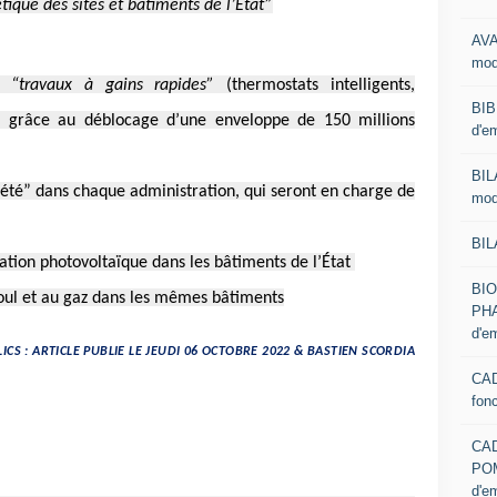
tique des sites et bâtiments de l’État”
AVA
mod
de
“travaux à gains rapides”
(thermostats intelligents,
BIB
) grâce au déblocage d’une enveloppe de 150 millions
d'e
BIL
té” dans chaque administration, qui seront en charge de
mod
BIL
tion photovoltaïque dans les bâtiments de l’État
BI
oul et au gaz dans les mêmes bâtiments
PHA
d'e
ICS : ARTICLE PUBLIE LE JEUDI 06 OCTOBRE 2022 & BASTIEN SCORDIA
CAD
fon
CA
PO
d'e