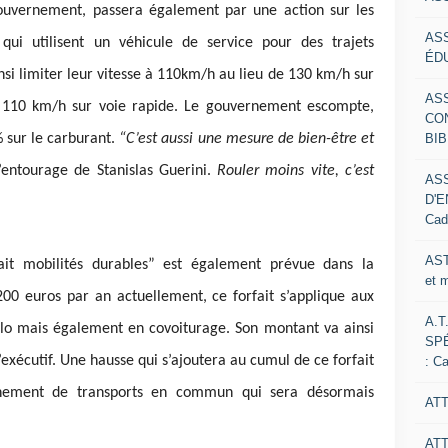
gouvernement, passera également par une action sur les
AS
qui utilisent un véhicule de service pour des trajets
ÉDU
nsi limiter leur vitesse à 110km/h au lieu de 130 km/h sur
AS
 110 km/h sur voie rapide. Le gouvernement escompte,
CO
BIB
 sur le carburant.
“C’est aussi une mesure de bien-être et
’entourage de Stanislas Guerini.
Rouler moins vite, c’est
AS
D'E
Cad
AST
it mobilités durables” est également prévue dans la
et 
00 euros par an actuellement, ce forfait s’applique aux
A.T
vélo mais également en covoiturage. Son montant va ainsi
SP
’exécutif. Une hausse qui s’ajoutera au cumul de ce forfait
: C
nement de transports en commun qui sera désormais
ATT
AT