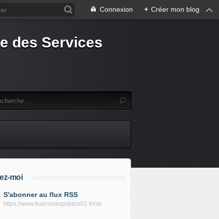
Connexion
+
Créer mon blog
e des Services
ez-moi
S'abonner au flux RSS
https://www.foservicespublics51.fr/rss