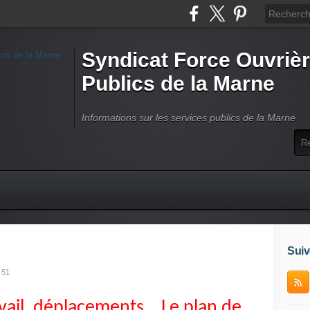
Syndicat Force Ouvrièr
Publics de la Marne
Informations sur les services publics de la Marne
Suiv
 51
vail, déplacements… Le plan de