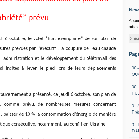
News
obriété” prévu
Abonn
articl
i 6 octobre, le volet “État exemplaire” de son plan de
ures prévues par l’exécutif : la coupure de l’eau chaude
Pag
 l’administration et le développement du télétravail des
00 
si incités à lever le pied lors de leurs déplacements
OU
00 
PU
gouvernement a présenté, ce jeudi 6 octobre, son plan de
ent, comme prévu, de nombreuses mesures concernant
0 L
Pré
tif : baisser de 10 % la consommation d’énergie de manière
étique consécutive, notamment, au conflit en Ukraine.
0 -
D'