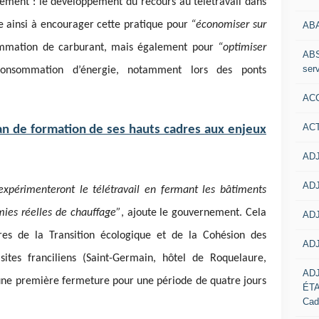
ement : le développement du recours au télétravail dans
e ainsi à
encourager cette pratique pour
“économiser sur
AB
ommation de carburant, mais également pour
“optimiser
ABS
serv
consommation d’énergie, notamment lors des ponts
ACC
AC
lan de formation de ses hauts cadres aux enjeux
ADJ
ADJ
 expérimenteront le télétravail en fermant les bâtiments
ies réelles de chauffage”
, ajoute le gouvernement. Cela
ADJ
res de la Transition écologique et de la Cohésion des
ADJ
 sites franciliens (Saint-Germain, hôtel de Roquelaure,
AD
une première fermeture pour une période de quatre jours
ÉT
Cad