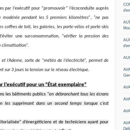
CON
es par l’exécutif pour “promouvoir” l’écoconduite auprès
d'e
se modérée pendant les 5 premiers kilomètres”
,
“ne pas
AUT
 coffres de toit, les galeries, les porte-vélos et porte-skis
Mod
d’éviter une surconsommation,
“vérifier la pression des
AUX
 climatisation”.
d'e
AUX
 et l’Ademe, sorte de “météo de l’électricité”, permet de
AVA
t sur 3 jours la tension sur le réseau électrique.
Gén
r l’exécutif pour un “État exemplaire”
AV
ans les bâtiments publics
“en débranchant tous les écrans
AV
n les supprimant dans un second temps lorsque c’est
AV
torialisée” d’énergéticiens et de techniciens ayant pour
AV
Défi