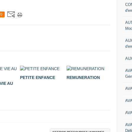
CON
d'e
0
AUT
Mod
AUX
d'e
AUX
AVA
Gén
PETITE ENFANCE
REMUNERATION
VIE AU
AV
AV
AV
AV
Défi