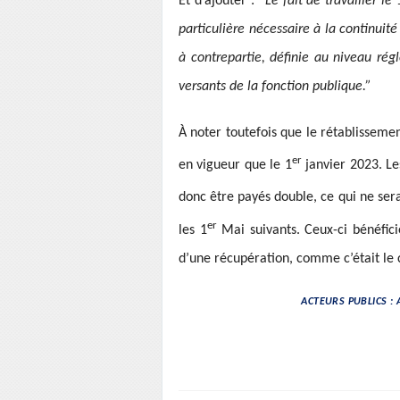
Et d’ajouter :
“Le fait de travailler le 
particulière nécessaire à la continuité
à contrepartie, définie au niveau ré
versants de la fonction publique.”
À noter toutefois que le rétablisseme
er
en vigueur que le 1
janvier 2023. Les
donc être payés double, ce qui ne sera 
er
les 1
Mai suivants. Ceux-ci bénéfic
d’une récupération, comme c’était le c
ACTEURS PUBLICS : 