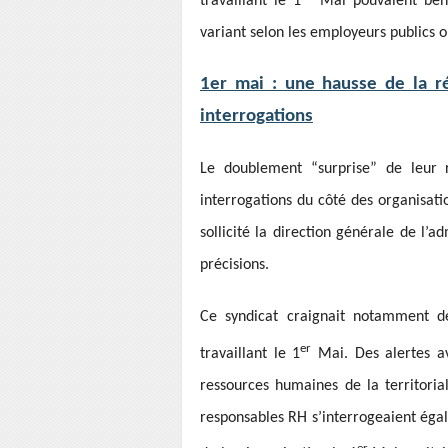
travaillant le 1
Mai pouvaient béné
variant selon les employeurs publics 
1er mai : une hausse de la r
interrogations
Le doublement “surprise” de leur 
interrogations du côté des organisati
sollicité la direction générale de l’
précisions.
Ce syndicat craignait notamment 
er
travaillant le 1
Mai. Des alertes a
ressources humaines de la territorial
responsables RH s’interrogeaient égal