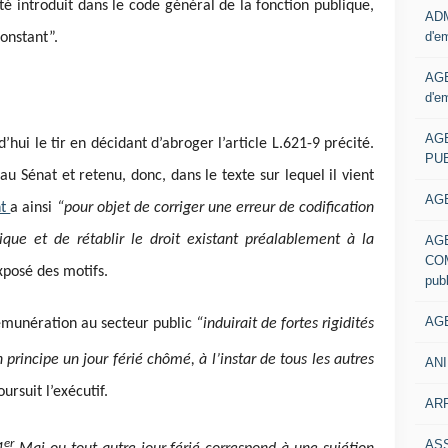
é introduit dans le code général de la fonction publique,
ADM
d'e
constant”.
AGE
d'e
AG
hui le tir en décidant d’abroger l’article L.621-9 précité.
PUB
u Sénat et retenu, donc, dans le texte sur lequel il vient
AGE
nt
a ainsi
“pour objet de corriger une erreur de codification
que et de rétablir le droit existant préalablement à la
AG
COM
exposé des motifs.
pub
AGE
émunération au secteur public
“induirait de fortes rigidités
principe un jour férié chômé, à l’instar de tous les autres
ANI
oursuit l’exécutif.
ARR
er
AS