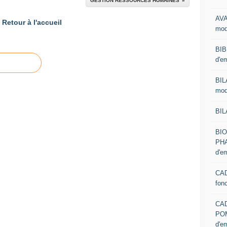
GESTION RESSOURCES HUMAINES
AVA
Retour à l'accueil
mod
BIB
d'e
BIL
mod
BIL
BI
PHA
d'e
CAD
fon
CA
PO
d'e