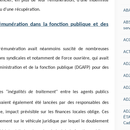
ficier, en plus de leur rémunération, d’une indemnité
ou d’une récupération.
AB
ABS
émunération dans la fonction publique et des
serv
ACC
rémunération avait néanmoins suscité de nombreuses
AC
ons syndicales et notamment de Force ouvrière, qui avait
ADJ
administration et de la fonction publique (DGAFP) pour des
ADJ
ADJ
des
“inégalités de traitement”
entre les agents publics
ADJ
vaient également été lancées par des responsables des
AD
e, impact prévisible sur les finances locales oblige. Ces
ÉT
ement sur le véhicule juridique par lequel le doublement
Cad