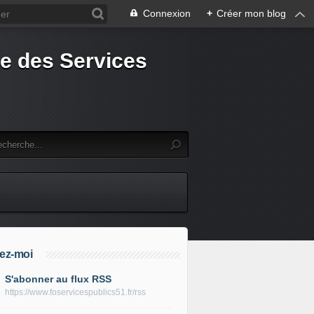
Connexion
+
Créer mon blog
e des Services
ez-moi
S'abonner au flux RSS
https://www.foservicespublics51.fr/rss