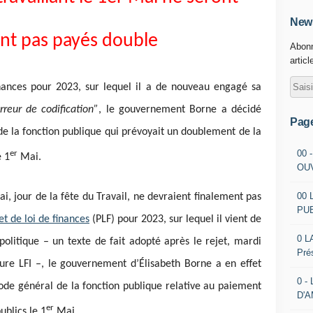
News
nt pas payés double
Abonn
articl
inances pour 2023, sur lequel il a de nouveau engagé sa
reur de codification”
, le gouvernement Borne a décidé
Pag
de la fonction publique qui prévoyait un doublement de la
00 
er
e 1
Mai.
OU
00 
i, jour de la fête du Travail, ne devraient finalement pas
PU
t de loi de finances
(PLF) pour 2023, sur lequel il vient de
0 L
olitique – un texte de fait adopté après le rejet, mardi
Pré
re LFI –, le gouvernement d’Élisabeth Borne a en effet
0 -
ode général de la fonction publique relative au paiement
D'
er
ublics le 1
Mai.