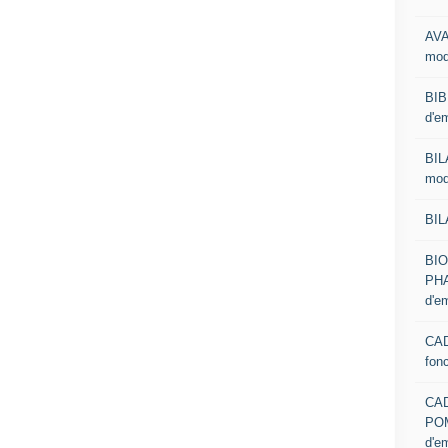
AVA
mod
BIB
d'e
BIL
mod
BIL
BI
PHA
d'e
CAD
fon
CA
PO
d'e