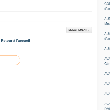
CON
d'e
AUT
Mod
DETACHEMENT
AUX
d'e
Retour à l'accueil
AUX
AVA
Gén
AV
AV
AV
AV
Défi