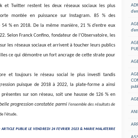
ADM
 et Twitter restent les deux réseaux sociaux les plus
d'e
forte montée en puissance sur Instagram. 85 % des
AGE
re 54 % en 2018. De la même manière, 21 % d’entre eux
d'e
22. Selon Franck Confino, fondateur de l'Observatoire, les
AG
sur les réseaux sociaux et arrivent à toucher leurs publics
PUB
illes ce qui démontre un fort ancrage de cette strate pour
AGE
AG
e et toujours le réseau social le plus investi tandis
COM
ression puisque de 2018 à 2022, la plate-forme a ainsi
pub
présentes sur son réseau, soit une hausse de 126 % en
AGE
 belle progression constatée parmi
l’ensemble des résultats de
ANI
de l’étude.
ARR
: ARTICLE PUBLIE LE VENDREDI 24 FEVRIER 2023 & MARIE MALATERRE
AS