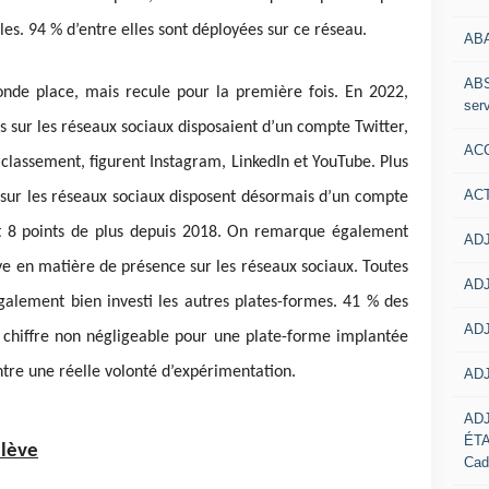
les. 94 % d’entre elles sont déployées sur ce réseau.
AB
ABS
onde place, mais recule pour la première fois. En 2022,
serv
es sur les réseaux sociaux disposaient d’un compte Twitter,
ACC
 classement, figurent Instagram, LinkedIn et YouTube. Plus
AC
s sur les réseaux sociaux disposent désormais d’un compte
t 8 points de plus depuis 2018. On remarque également
ADJ
ève en matière de présence sur les réseaux sociaux. Toutes
ADJ
galement bien investi les autres plates-formes. 41 % des
ADJ
n chiffre non négligeable pour une plate-forme implantée
tre une réelle volonté d’expérimentation.
ADJ
AD
ÉT
élève
Cad