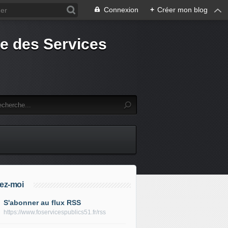
Connexion
+
Créer mon blog
e des Services
ez-moi
S'abonner au flux RSS
https://www.foservicespublics51.fr/rss