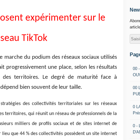
News
s osent expérimenter sur le
Abonn
articl
éseau TikTok
Pag
re marche du podium des réseaux sociaux utilisés
 fait progressivement une place, selon les résultats
00 
OU
a des territoires. Le degré de maturité face à
s dépend bien souvent de leur taille.
00 
PU
stratégies des collectivités territoriales sur les réseaux
0 L
Pré
s territoires, qui réunit un réseau de professionnels de la
eurs milliers de profils sociaux et de sites internet de
0 -
D'
 lieu que 44 % des collectivités possèdent un site internet