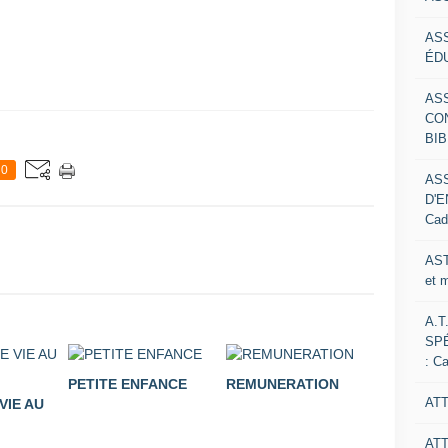
AS
ÉDU
AS
CO
BIB
0
AS
D'E
Cad
AST
et 
A.T
SP
: C
PETITE ENFANCE
REMUNERATION
ATT
VIE AU
AT