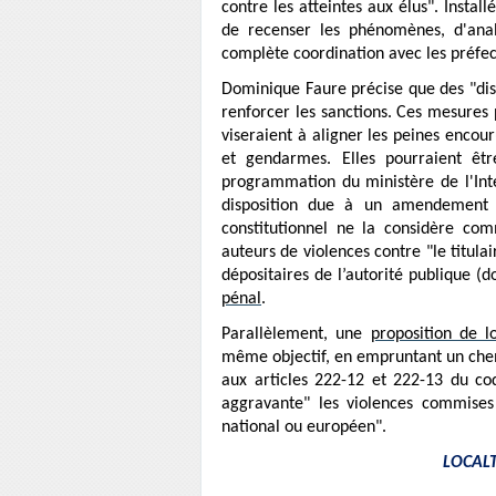
contre les atteintes aux élus". Install
de recenser les phénomènes, d'anal
complète coordination avec les préfect
Dominique Faure précise que des "disp
renforcer les sanctions. Ces mesures
viseraient à aligner les peines encour
et gendarmes. Elles pourraient être
programmation du ministère de l'Int
disposition due à un amendement s
constitutionnel ne la considère comme
auteurs de violences contre "le titula
dépositaires de l’autorité publique (do
péna
l
.
Parallèlement, une
proposition de lo
même objectif, en empruntant un chemin
aux articles 222-12 et 222-13 du code
aggravante" les violences commises 
national ou européen".
LOCALTI