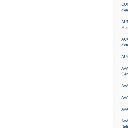
CON
d'e
AUT
Mod
AUX
d'e
AUX
AVA
Gén
AV
AV
AV
AV
Défi