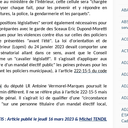
ée au ministère de l’Intérieur, cette cellule sera "chargée
yser chaque fait, pour les prévenir et y répondre en
AB
ures, la police, la gendarmerie et les parquets".
ABS
ositions législatives" seront également nécessaires pour
serv
 préparées avec le garde des Sceaux Eric Dupond-Moretti
ues pour les violences contre élus sur celles des policiers
ACC
 présentées "avant l’été". La loi d'orientation et de
érieur (Lopmi) du 24 janvier 2023 devait comporter une
AC
énatorial allant dans ce sens, avant que le Conseil
 un "cavalier législatif". Il s’agissait d’appliquer aux
ADJ
ire d’un mandat électif public" les peines prévues pour les
nt les policiers municipaux), à l’article
222-15-5 du code
ADJ
ADJ
i
du député LR Antoine Vermorel‑Marques poursuit le
 différent. Il ne se réfère plus à l’article 222-15-5 mais
ADJ
 pénal. Il s’agirait ici de qualifier d’une "circonstance
"sur une personne titulaire d’un mandat électif local,
AD
ÉT
S : Article publié le jeudi 16 mars 2023 &
Michel TENDIL
Cad