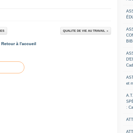
AS
ÉDU
AS
RES
QUALITE DE VIE AU TRAVAIL
CO
BIB
Retour à l'accueil
AS
D'E
Cad
AST
et 
A.T
SP
: C
ATT
AT