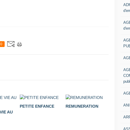
ADM
d'e
AGE
d'e
AG
0
PUB
AGE
AG
COM
pub
AGE
ANI
PETITE ENFANCE
REMUNERATION
VIE AU
ARR
AS