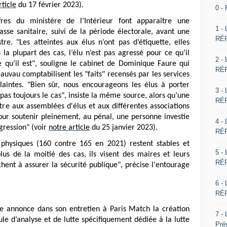
rticle
du 17 février 2023).
0 -
fres du ministère de l’Intérieur font apparaître une
1 -
sse sanitaire, suivi de la période électorale, avant une
RÉP
e. "Les atteintes aux élus n’ont pas d’étiquette, elles
la plupart des cas, l’élu n’est pas agressé pour ce qu’il
2 -
 qu’il est", souligne le cabinet de Dominique Faure qui
RÉP
eauvau comptabilisent les "faits" recensés par les services
laintes. "Bien sûr, nous encourageons les élus à porter
3 -
pas toujours le cas", insiste la même source, alors qu’une
RÉP
tre aux assemblées d'élus et aux différentes associations
 pour soutenir pleinement, au pénal, une personne investie
4 -
gression" (voir
notre article
du 25 janvier 2023).
RÉP
s physiques (160 contre 165 en 2021) restent stables et
5 -
us de la moitié des cas, ils visent des maires et leurs
RÉP
rchent à assurer la sécurité publique", précise l'entourage
6 -
RÉP
re annonce dans son entretien à Paris Match la création
7 -
ule d’analyse et de lutte spécifiquement dédiée à la lutte
Pré