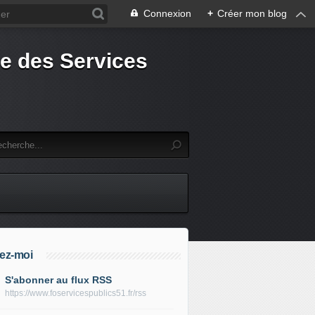
Connexion
+
Créer mon blog
e des Services
ez-moi
S'abonner au flux RSS
https://www.foservicespublics51.fr/rss