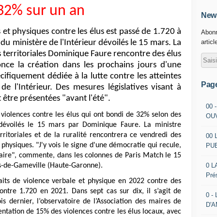
32% sur un an
News
et physiques contre les élus est passé de 1.720 à
Abonn
 du ministère de l'Intérieur dévoilés le 15 mars. La
articl
s territoriales Dominique Faure rencontre des élus
once la création dans les prochains jours d'une
écifiquement dédiée à la lutte contre les atteintes
Pag
de l'Intérieur. Des mesures législatives visant à
 être présentées "avant l'été".
00 
s violences contre les élus qui ont bondi de 32% selon des
OU
r dévoilés le 15 mars par Dominique Faure. La ministre
rritoriales et de la ruralité rencontrera ce vendredi des
00 
 physiques. "J'y vois le signe d'une démocratie qui recule,
PU
maire", commente, dans les colonnes de Paris Match le 15
0 L
s-de-Gameville (Haute-Garonne).
Pré
faits de violence verbale et physique en 2022 contre des
ontre 1.720 en 2021. Dans sept cas sur dix, il s’agit de
0 -
s dernier, l’observatoire de l’Association des maires de
D'
ntation de 15% des violences contre les élus locaux, avec