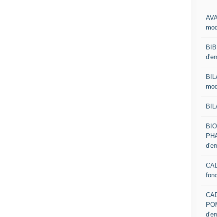
AVA
mod
BIB
d'e
BIL
mod
BIL
BI
PHA
d'e
CAD
fon
CA
PO
d'e