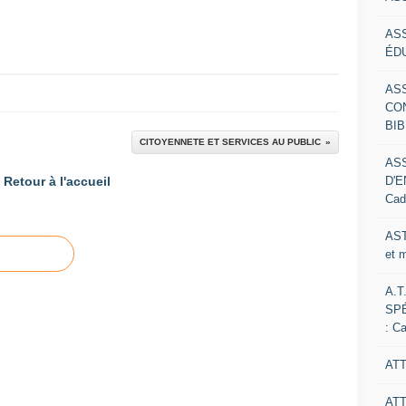
AS
ÉDU
AS
CO
BIB
CITOYENNETE ET SERVICES AU PUBLIC
AS
D'E
Retour à l'accueil
Cad
AST
et 
A.T
SP
: C
ATT
AT