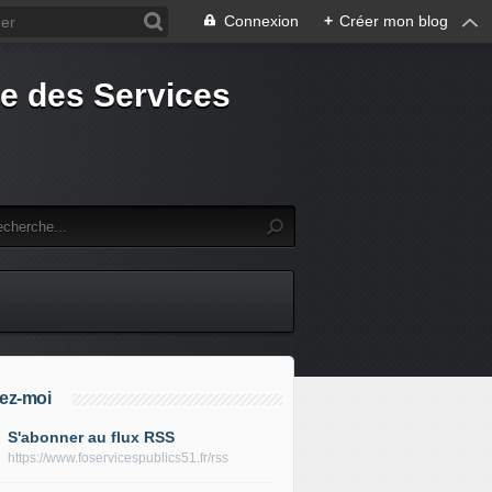
Connexion
+
Créer mon blog
e des Services
ez-moi
S'abonner au flux RSS
https://www.foservicespublics51.fr/rss