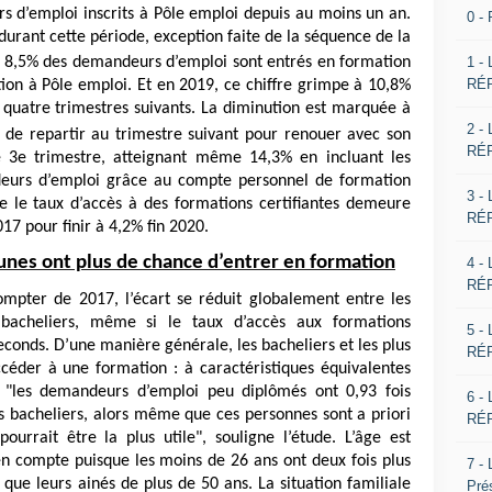
s d’emploi inscrits à Pôle emploi depuis au moins un an.
0 -
rant cette période, exception faite de la séquence de la
1 -
 8,5% des demandeurs d’emploi sont entrés en formation
RÉP
ion à Pôle emploi. Et en 2019, ce chiffre grimpe à 10,8%
 quatre trimestres suivants. La diminution est marquée à
2 -
de repartir au trimestre suivant pour renouer avec son
RÉP
le 3e trimestre, atteignant même 14,3% en incluant les
deurs d’emploi grâce au compte personnel de formation
3 -
ue le taux d’accès à des formations certifiantes demeure
RÉP
17 pour finir à 4,2% fin 2020.
eunes ont plus de chance d’entrer en formation
4 -
RÉP
mpter de 2017, l’écart se réduit globalement entre les
 bacheliers, même si le taux d’accès aux formations
5 -
seconds. D’une manière générale, les bacheliers et les plus
RÉP
céder à une formation : à caractéristiques équivalentes
..) "les demandeurs d’emploi peu diplômés ont 0,93 fois
6 -
 bacheliers, alors même que ces personnes sont a priori
RÉP
ourrait être la plus utile", souligne l’étude. L’âge est
 compte puisque les moins de 26 ans ont deux fois plus
7 -
ue leurs ainés de plus de 50 ans. La situation familiale
Pré