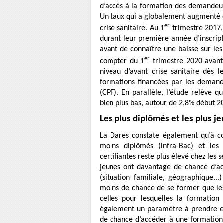
d’accès à la formation des demandeur
Un taux qui a globalement augmenté du
er
crise sanitaire. Au 1
trimestre 2017,
durant leur première année d’inscript
avant de connaître une baisse sur les
er
compter du 1
trimestre 2020 avant 
niveau d’avant crise sanitaire dès 
formations financées par les deman
(CPF). En parallèle, l’étude relève q
bien plus bas, autour de 2,8% début 20
Les plus diplômés et les plus j
La Dares constate également qu’à co
moins diplômés (infra-Bac) et les
certifiantes reste plus élevé chez les 
jeunes ont davantage de chance d’ac
(situation familiale, géographique.
moins de chance de se former que les
celles pour lesquelles la formation p
également un paramètre à prendre en
de chance d’accéder à une formation q