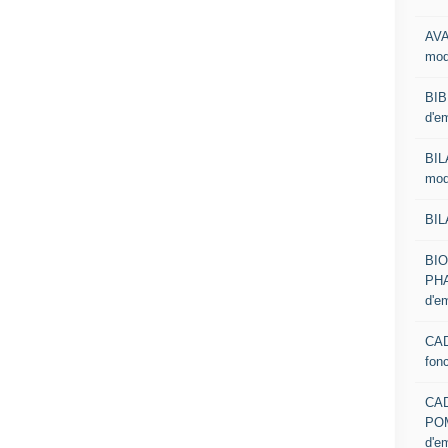
AVA
mod
BIB
d'e
BIL
mod
BIL
BI
PHA
d'e
CAD
fon
CA
PO
d'e