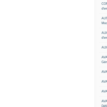
CON
d'e
AUT
Mod
AUX
d'e
AUX
AVA
Gén
AV
AV
AV
AV
Défi