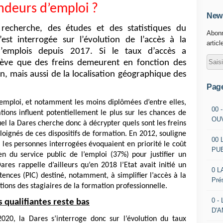
deurs d’emploi ?
News
recherche, des études et des statistiques du
Abonn
’est interrogée sur l’évolution de l’accès à la
articl
emplois depuis 2017. Si le taux d’accès a
lève que des freins demeurent en fonction des
n, mais aussi de la localisation géographique des
Pag
’emploi, et notamment les moins diplômées d’entre elles,
00 
ations influent potentiellement le plus sur les chances de
OU
uel la Dares cherche donc à décrypter quels sont les freins
loignés de ces dispositifs de formation. En 2012, souligne
00 
 les personnes interrogées évoquaient en priorité le coût
PU
n du service public de l’emploi (37%) pour justifier un
res rappelle d’ailleurs qu’en 2018 l’Etat avait initié un
0 L
ences (PIC) destiné, notamment, à simplifier l’accès à la
Pré
ions des stagiaires de la formation professionnelle.
0 -
s qualifiantes reste bas
D'
2020, la Dares s’interroge donc sur l’évolution du taux