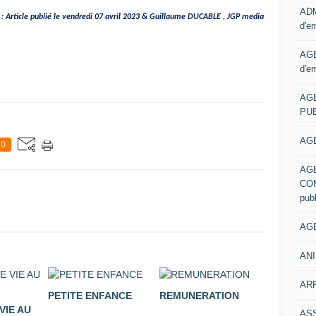
ADM
: Article publié le vendredi 07 avril 2023 & Guillaume DUCABLE , JGP media
d'e
AGE
d'e
AG
PUB
AGE
0
AG
COM
pub
AGE
ANI
ARR
PETITE ENFANCE
REMUNERATION
VIE AU
AS