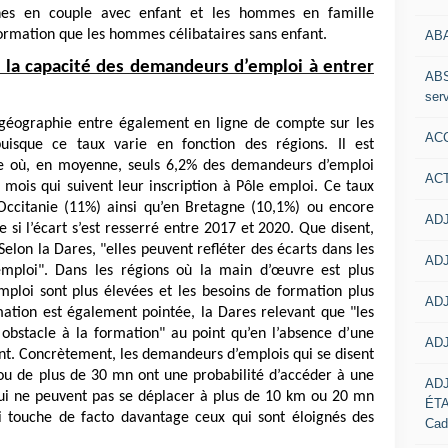
unes en couple avec enfant et les hommes en famille
rmation que les hommes célibataires sans enfant.
AB
s la capacité des demandeurs d’emploi à entrer
ABS
serv
a géographie entre également en ligne de compte sur les
ACC
uisque ce taux varie en fonction des régions. Il est
ce où, en moyenne, seuls 6,2% des demandeurs d’emploi
AC
mois qui suivent leur inscription à Pôle emploi. Ce taux
ccitanie (11%) ainsi qu’en Bretagne (10,1%) ou encore
ADJ
 si l’écart s’est resserré entre 2017 et 2020. Que disent,
Selon la Dares, "elles peuvent refléter des écarts dans les
ADJ
emploi". Dans les régions où la main d’œuvre est plus
emploi sont plus élevées et les besoins de formation plus
ADJ
rmation est également pointée, la Dares relevant que "les
n obstacle à la formation" au point qu’en l’absence d’une
ADJ
nt. Concrètement, les demandeurs d’emplois qui se disent
 ou de plus de 30 mn ont une probabilité d’accéder à une
AD
ui ne peuvent pas se déplacer à plus de 10 km ou 20 mn
ÉT
 touche de facto davantage ceux qui sont éloignés des
Cad