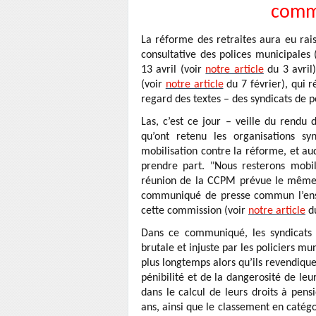
commi
La réforme des retraites aura eu rai
consultative des polices municipales
13 avril (voir
notre article
du 3 avril
(voir
notre article
du 7 février), qui r
regard des textes – des syndicats de p
Las, c’est ce jour – veille du rendu 
qu’ont retenu les organisations s
mobilisation contre la réforme, et au
prendre part. "Nous resterons mobil
réunion de la CCPM prévue le même 
communiqué de presse commun l’ense
cette commission (voir
notre article
du
Dans ce communiqué, les syndicats
brutale et injuste par les policiers mu
plus longtemps alors qu’ils revendiqu
pénibilité et de la dangerosité de le
dans le calcul de leurs droits à pensi
ans, ainsi que le classement en catég