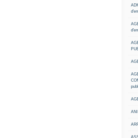
ADM
d'e
AGE
d'e
AG
PUB
AGE
AG
COM
pub
AGE
ANI
ARR
AS