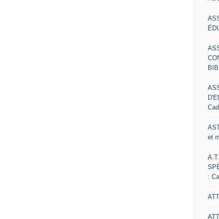
AS
ÉDU
AS
CO
BIB
AS
D'E
Cad
AST
et 
A.T
SP
: C
ATT
AT