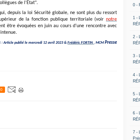
collègues de l’État".
0 -
ui, depuis la loi Sécurité globale, ne sont plus du ressort
1 -
périeur de la fonction publique territoriale (voir
notre
RÉP
ent être évoquées en juin au cours d’une rencontre avec
aintenue.
2 -
Presse
RÉP
 : Article publié le mercredi 12 avril 2023 &
Frédéric FORTIN
, MCM
3 -
RÉP
4 -
RÉP
0
5 -
RÉP
6 -
RÉP
7 -
Pré