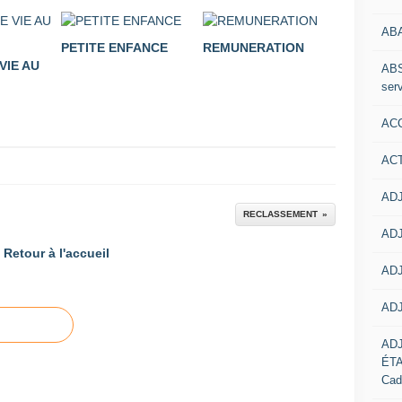
AB
PETITE ENFANCE
REMUNERATION
VIE AU
ABS
serv
ACC
AC
ADJ
RECLASSEMENT
ADJ
Retour à l'accueil
ADJ
ADJ
AD
ÉT
Cad