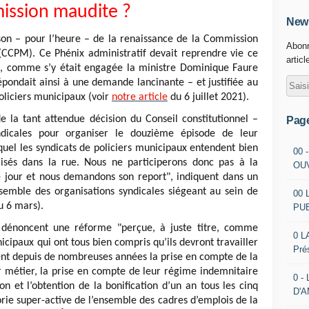
ssion maudite ?
News
son – pour l’heure – de la renaissance de la Commission
Abonn
 (CCPM). Ce Phénix administratif devait reprendre vie ce
articl
), comme s’y était engagée la ministre Dominique Faure
épondait ainsi à une demande lancinante – et justifiée au
oliciers municipaux (voir
notre article
du 6 juillet 2021).
de la tant attendue décision du Conseil constitutionnel –
Pag
yndicales pour organiser le douzième épisode de leur
quel les syndicats de policiers municipaux entendent bien
00 
isés dans la rue. Nous ne participerons donc pas à la
OU
jour et nous demandons son report", indiquent dans un
mble des organisations syndicales siégeant au sein de
00 
 6 mars).
PU
 dénoncent une réforme "perçue, à juste titre, comme
0 L
nicipaux qui ont tous bien compris qu’ils devront travailler
Pré
ent depuis de nombreuses années la prise en compte de la
ur métier, la prise en compte de leur régime indemnitaire
0 -
on et l’obtention de la bonification d’un an tous les cinq
D'
orie super-active de l’ensemble des cadres d’emplois de la