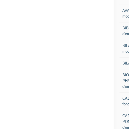
AVA
mod
BIB
d'e
BIL
mod
BIL
BI
PHA
d'e
CAD
fon
CA
PO
d'e