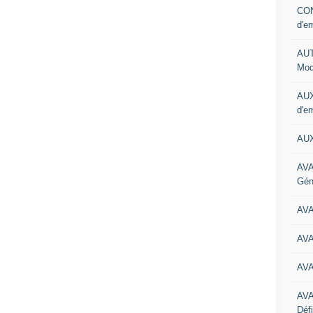
CON
d'e
AUT
Mod
AUX
d'e
AUX
AVA
Gén
AV
AV
AV
AV
Défi