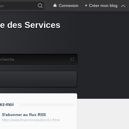
Connexion
+
Créer mon blog
e des Services
ez-moi
S'abonner au flux RSS
https://www.foservicespublics51.fr/rss