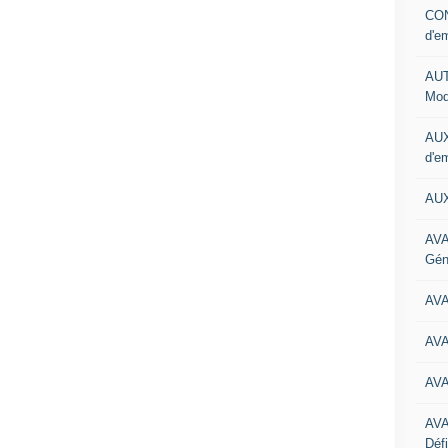
CON
d'e
AUT
Mod
AUX
d'e
AUX
AVA
Gén
AV
AV
AV
AV
Défi