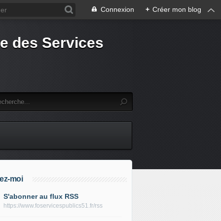
Connexion
+
Créer mon blog
e des Services
ez-moi
S'abonner au flux RSS
https://www.foservicespublics51.fr/rss