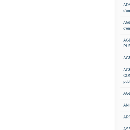
ADM
d'e
AGE
d'e
AG
PUB
AGE
AG
COM
pub
AGE
ANI
ARR
AS