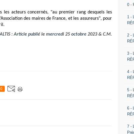
0 -
us les acteurs concernés, "au premier rang desquels les
1 -
 l’Association des maires de France, et les assureurs", pour
RÉP
il.
LTIS : Article publié le mercredi 25 octobre 2023 & C.M.
2 -
RÉP
3 -
RÉP
4 -
RÉP
0
5 -
RÉP
6 -
RÉP
7 -
Pré