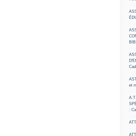
AS
ÉDU
AS
CO
BIB
AS
D'E
Cad
AST
et 
A.T
SP
: C
ATT
AT