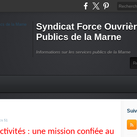
Syndicat Force Ouvrièr
Publics de la Marne
Informations sur les services publics de la Marne
Suiv
cs 51
ectivités : une mission confiée au