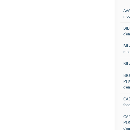
AVA
mod
BIB
d'e
BIL
mod
BIL
BI
PHA
d'e
CAD
fon
CA
PO
d'e