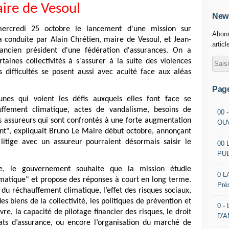
ire de Vesoul
News
rcredi 25 octobre le lancement d'une mission sur
Abonn
era conduite par Alain Chrétien, maire de Vesoul, et Jean-
articl
 ancien président d'une fédération d'assurances. On a
taines collectivités à s'assurer à la suite des violences
 difficultés se posent aussi avec acuité face aux aléas
Pag
es qui voient les défis auxquels elles font face se
uffement climatique, actes de vandalisme, besoins de
00 
s assureurs qui sont confrontés à une forte augmentation
OU
ient", expliquait Bruno Le Maire début octobre, annonçant
 litige avec un assureur pourraient désormais saisir le
00 
PU
e, le gouvernement souhaite que la mission étudie
0 L
ématique" et propose des réponses à court en long terme.
Pré
 du réchauffement climatique, l’effet des risques sociaux,
es biens de la collectivité, les politiques de prévention et
0 -
e, la capacité de pilotage financier des risques, le droit
D'
rats d’assurance, ou encore l’organisation du marché de