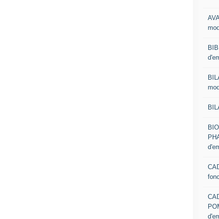
AVA
mod
BIB
d'e
BIL
mod
BIL
BI
PHA
d'e
CAD
fon
CA
PO
d'e