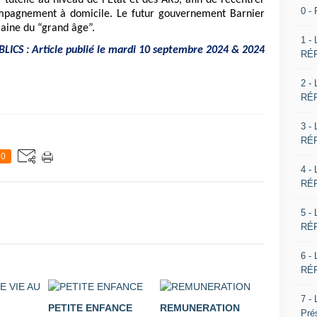
 tutelle au niveau de l’État et des ARS, afin de recentrer
0 -
ompagnement à domicile. Le futur gouvernement Barnier
omaine du “grand âge”.
1 -
ICS : Article publié le mardi 10 septembre 2024 & 2024
RÉP
2 -
RÉP
3 -
RÉP
0
4 -
RÉP
5 -
RÉP
6 -
RÉP
7 -
PETITE ENFANCE
REMUNERATION
Pré