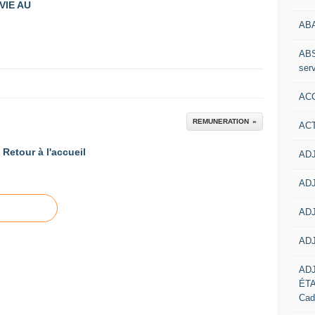
VIE AU
AB
ABS
serv
ACC
REMUNERATION
AC
Retour à l'accueil
ADJ
ADJ
ADJ
ADJ
AD
ÉT
Cad