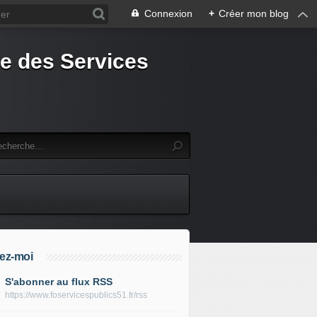
Connexion
+
Créer mon blog
e des Services
ez-moi
S'abonner au flux RSS
https://www.foservicespublics51.fr/rss