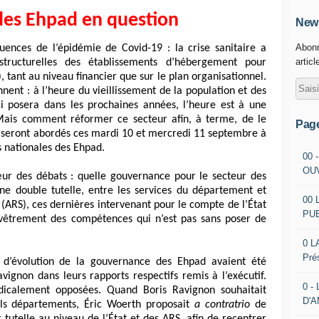
 des Ehpad en question
News
Abonn
ences de l’épidémie de Covid-19 : la crise sanitaire a
articl
structurelles des établissements d’hébergement pour
tant au niveau financier que sur le plan organisationnel.
nent : à l’heure du vieillissement de la population et des
ci posera dans les prochaines années, l’heure est à une
ais comment réformer ce secteur afin, à terme, de le
Pag
ui seront abordés ces mardi 10 et mercredi 11 septembre à
es nationales des Ehpad.
00 
OU
r des débats : quelle gouvernance pour le secteur des
ne double tutelle, entre les services du département et
00 
(ARS), ces dernières intervenant pour le compte de l’État
PU
vêtrement des compétences qui n’est pas sans poser de
0 L
Pré
s d’évolution de la gouvernance des Ehpad avaient été
ignon dans leurs rapports respectifs remis à l’exécutif.
0 -
adicalement opposées. Quand Boris Ravignon souhaitait
D'
uls départements, Éric Woerth proposait
a contratrio
de