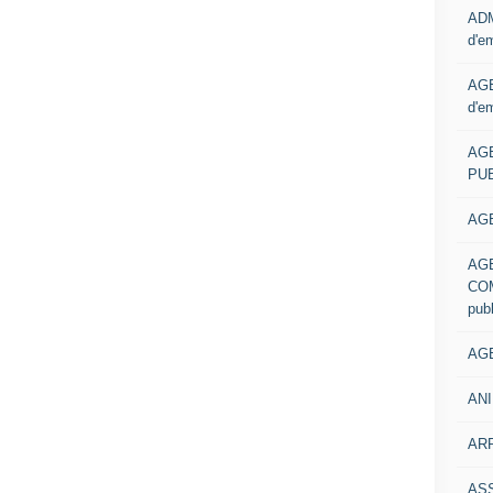
ADM
d'e
AGE
d'e
AG
PUB
AGE
AG
COM
pub
AGE
ANI
ARR
AS