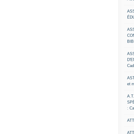
AS
ÉDU
AS
CO
BIB
AS
D'E
Cad
AST
et 
A.T
SP
: C
ATT
AT