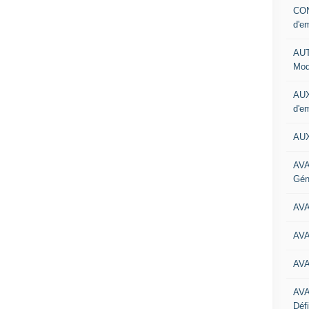
CON
d'e
AUT
Mod
AUX
d'e
AUX
AVA
Gén
AV
AV
AV
AV
Défi