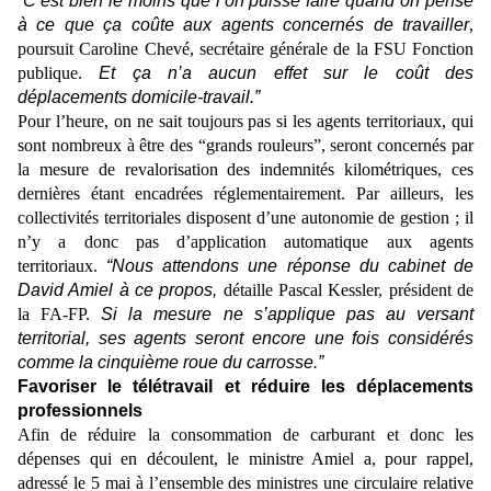
“C’est bien le moins que l’on puisse faire quand on pense
à ce que ça coûte aux agents concernés de travailler
,
poursuit Caroline Chevé, secrétaire générale de la FSU Fonction
publique.
Et ça n’a aucun effet sur le coût des
déplacements domicile-travail.”
Pour l’heure, on ne sait toujours pas si les agents territoriaux, qui
sont nombreux à être des “grands rouleurs”, seront concernés par
la mesure de revalorisation des indemnités kilométriques, ces
dernières étant encadrées réglementairement. Par ailleurs, les
collectivités territoriales disposent d’une autonomie de gestion ; il
n’y a donc pas d’application automatique aux agents
territoriaux.
“Nous attendons une réponse du cabinet de
David Amiel à ce propos,
détaille Pascal Kessler, président de
la FA-FP.
Si la mesure ne s’applique pas au versant
territorial, ses agents seront encore une fois considérés
comme la cinquième roue du carrosse.”
Favoriser le télétravail et réduire les déplacements
professionnels
Afin de réduire la consommation de carburant et donc les
dépenses qui en découlent, le ministre Amiel a, pour rappel,
adressé le 5 mai à l’ensemble des ministres une circulaire relative