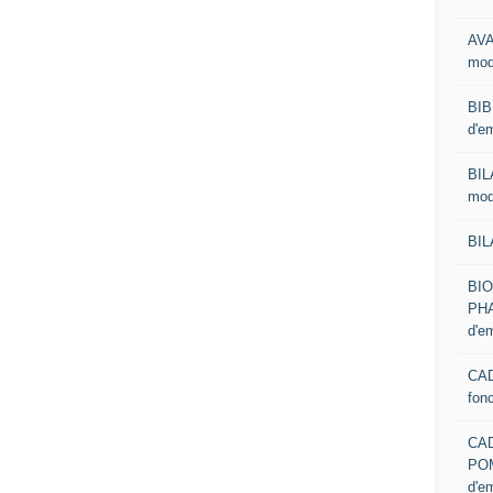
AVA
mod
BIB
d'e
BIL
mod
BIL
BI
PHA
d'e
CAD
fon
CA
PO
d'e