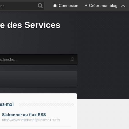
Connexion
+
Créer mon blog
e des Services
ez-moi
S'abonner au flux RSS
https://www.foservicespublics51.fr/rss