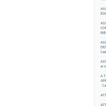
AS
ÉDU
AS
CO
BIB
AS
D'E
Cad
AST
et 
A.T
SP
: C
ATT
AT