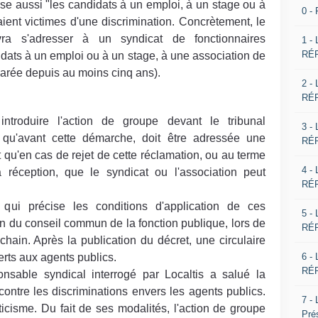
se aussi "les candidats à un emploi, à un stage ou à
0 -
ient victimes d'une discrimination. Concrètement, le
ra s'adresser à un syndicat de fonctionnaires
1 -
RÉP
ndidats à un emploi ou à un stage, à une association de
clarée depuis au moins cinq ans).
2 -
RÉP
ntroduire l'action de groupe devant le tribunal
3 -
it qu'avant cette démarche, doit être adressée une
RÉP
 qu'en cas de rejet de cette réclamation, ou au terme
4 -
 réception, que le syndicat ou l'association peut
RÉP
, qui précise les conditions d'application de ces
5 -
n du conseil commun de la fonction publique, lors de
RÉP
hain. Après la publication du décret, une circulaire
6 -
erts aux agents publics.
RÉP
onsable syndical interrogé par Localtis a salué la
 contre les discriminations envers les agents publics.
7 -
ticisme. Du fait de ses modalités, l'action de groupe
Pré