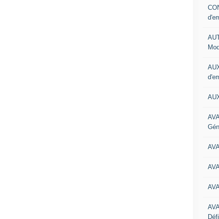
CON
d'e
AUT
Mod
AUX
d'e
AUX
AVA
Gén
AV
AV
AV
AV
Défi