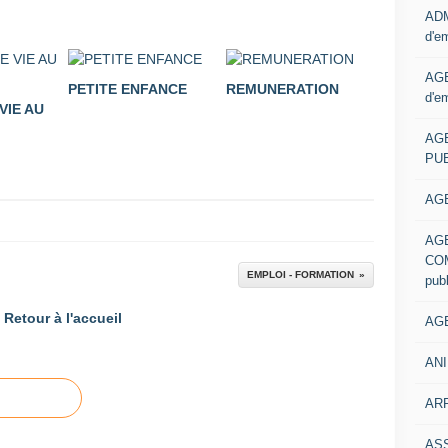
ADM
d'e
AGE
PETITE ENFANCE
REMUNERATION
d'e
VIE AU
AG
PUB
AGE
AG
COM
EMPLOI - FORMATION
pub
Retour à l'accueil
AGE
ANI
ARR
AS