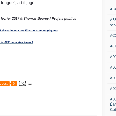
ongue", a-t-il jugé.
AB
23 février 2017 & Thomas Beurey / Projets publics
ABS
serv
ick Girardin veut mobiliser tous les employeurs
ACC
: la FPT, mauvaise élève ?
AC
ADJ
ADJ
ADJ
epost
0
ADJ
AD
ÉT
Cad