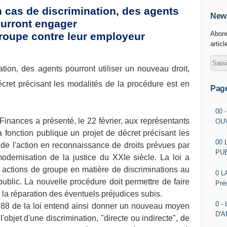
n cas de discrimination, des agents
News
urront engager
Abonn
roupe contre leur employeur
articl
ation, des agents pourront utiliser un nouveau droit,
écret précisant les modalités de la procédure est en
Pag
00 
Finances a présenté, le 22 février, aux représentants
OU
 fonction publique un projet de décret précisant les
00 
 de l'action en reconnaissance de droits prévues par
PU
dernisation de la justice du XXIe siècle. La loi a
s actions de groupe en matière de discriminations au
0 L
 public. La nouvelle procédure doit permettre de faire
Pré
la réparation des éventuels préjudices subis.
0 -
le 88 de la loi entend ainsi donner un nouveau moyen
D'
l'objet d'une discrimination, "directe ou indirecte", de