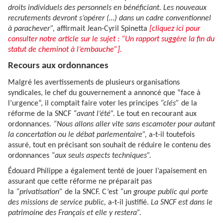
droits individuels des personnels en bénéficiant. Les nouveaux
recrutements devront s’opérer (…) dans un cadre conventionnel
à parachever”,
affirmait Jean-Cyril Spinetta
[cliquez ici pour
consulter notre article sur le sujet : “Un rapport suggère la fin du
statut de cheminot à l’embauche”].
Recours aux ordonnances
Malgré les avertissements de plusieurs organisations
syndicales, le chef du gouvernement a annoncé que “face à
l’urgence”, il comptait faire voter les principes
“clés”
de la
réforme de la SNCF
“avant l’été”.
Le tout en recourant aux
ordonnances.
“Nous allons aller vite sans escamoter pour autant
la concertation ou le débat parlementaire”,
a-t-il toutefois
assuré, tout en précisant son souhait de réduire le contenu des
ordonnances
“aux seuls aspects techniques”.
Édouard Philippe a également tenté de jouer l’apaisement en
assurant que cette réforme ne préparait pas
la
“privatisation”
de la SNCF. C’est
“un groupe public qui porte
des missions de service public,
a-t-il justifié.
La SNCF est dans le
patrimoine des Français et elle y restera”.