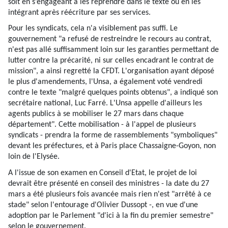
soit en s’engageant à les reprendre dans le texte ou en les
intégrant après réécriture par ses services.
Pour les syndicats, cela n'a visiblement pas suffi. Le
gouvernement "a refusé de restreindre le recours au contrat,
n'est pas allé suffisamment loin sur les garanties permettant de
lutter contre la précarité, ni sur celles encadrant le contrat de
mission", a ainsi regretté la CFDT. L'organisation ayant déposé
le plus d'amendements, l'Unsa, a également voté vendredi
contre le texte "malgré quelques points obtenus", a indiqué son
secrétaire national, Luc Farré. L'Unsa appelle d'ailleurs les
agents publics à se mobiliser le 27 mars dans chaque
département". Cette mobilisation - à l'appel de plusieurs
syndicats - prendra la forme de rassemblements "symboliques"
devant les préfectures, et à Paris place Chassaigne-Goyon, non
loin de l'Elysée.
A l'issue de son examen en Conseil d'Etat, le projet de loi
devrait être présenté en conseil des ministres - la date du 27
mars a été plusieurs fois avancée mais rien n'est "arrêté à ce
stade" selon l'entourage d'Olivier Dussopt -, en vue d'une
adoption par le Parlement "d'ici à la fin du premier semestre"
selon le gouvernement.