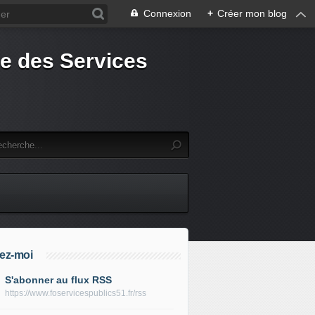
Connexion
+
Créer mon blog
e des Services
ez-moi
S'abonner au flux RSS
https://www.foservicespublics51.fr/rss