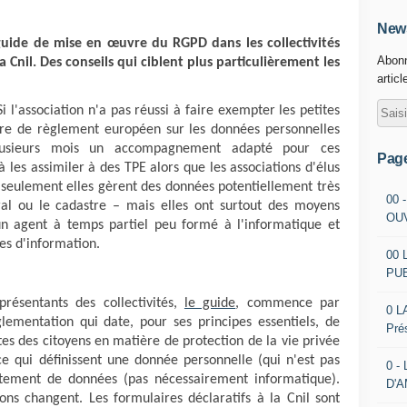
News
guide de mise en œuvre du RGPD dans les collectivités
Abonn
la Cnil. Des conseils qui ciblent plus particulièrement les
articl
 l'association n'a pas réussi à faire exempter les petites
ière de règlement européen sur les données personnelles
lusieurs mois un accompagnement adapté pour ces
Pag
à les assimiler à des TPE alors que les associations d'élus
on seulement elles gèrent des données potentiellement très
00 
ral ou le cadastre – mais elles ont surtout des moyens
OU
'un agent à temps partiel peu formé à l'informatique et
mes d'information.
00 
PU
résentants des collectivités,
le guide
, commence par
0 L
ementation qui date, pour ses principes essentiels, de
Pré
es des citoyens en matière de protection de la vie privée
e qui définissent une donnée personnelle (qui n'est pas
0 -
tement de données (pas nécessairement informatique).
D'
ns changent. Les formulaires déclaratifs à la Cnil sont