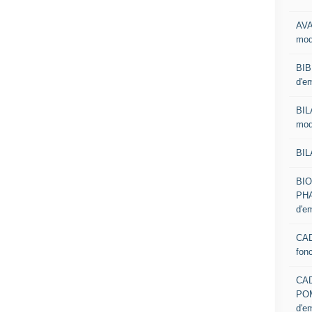
AVA
mod
BIB
d'e
BIL
mod
BIL
BI
PHA
d'e
CAD
fon
CA
PO
d'e