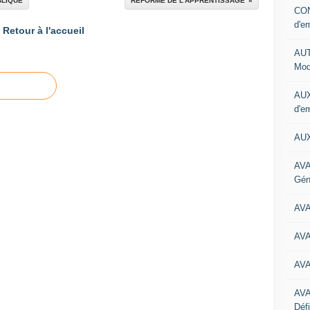
BLIQUE
REFORME DE L’APPRENTISSAGE
CON
d'e
Retour à l'accueil
AUT
Mod
AUX
d'e
AUX
AVA
Gén
AV
AV
AV
AV
Défi