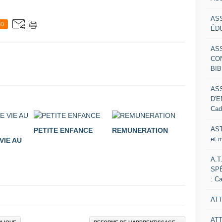
AS
0
ÉDU
AS
CO
BIB
AS
D'E
Cad
AST
PETITE ENFANCE
REMUNERATION
et 
VIE AU
A.T
SP
: C
ATT
AT