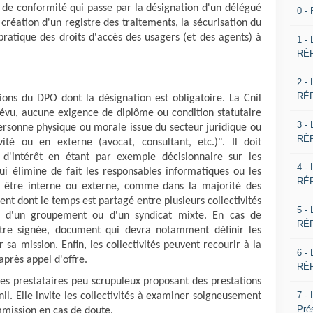
 de conformité qui passe par la désignation d'un délégué
0 -
création d'un registre des traitements, la sécurisation du
ratique des droits d'accès des usagers (et des agents) à
1 -
RÉP
2 -
RÉP
ions du DPO dont la désignation est obligatoire. La Cnil
évu, aucune exigence de diplôme ou condition statutaire
3 -
 personne physique ou morale issue du secteur juridique ou
RÉP
vité ou en externe (avocat, consultant, etc.)". Il doit
 d'intérêt en étant par exemple décisionnaire sur les
4 -
i élimine de fait les responsables informatiques ou les
RÉP
 être interne ou externe, comme dans la majorité des
nt dont le temps est partagé entre plusieurs collectivités
5 -
le d'un groupement ou d'un syndicat mixte. En cas de
RÉP
être signée, document qui devra notamment définir les
a mission. Enfin, les collectivités peuvent recourir à la
6 -
après appel d'offre.
RÉP
 les prestataires peu scrupuleux proposant des prestations
7 -
nil. Elle invite les collectivités à examiner soigneusement
Pré
mmission en cas de doute.