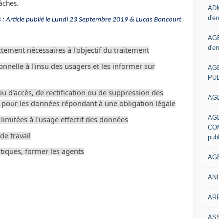
âches.
ADM
d'e
s : Article publié le Lundi 23 Septembre 2019 & Lucas Boncourt
AGE
d'e
ctement nécessaires à l'objectif du traitement
nelle à l'insu des usagers et les informer sur
AG
PUB
u d’accès, de rectification ou de suppression des
AGE
f pour les données répondant à une obligation légale
AG
limitées à l'usage effectif des données
COM
de travail
pub
ratiques, former les agents
AGE
ANI
ARR
AS