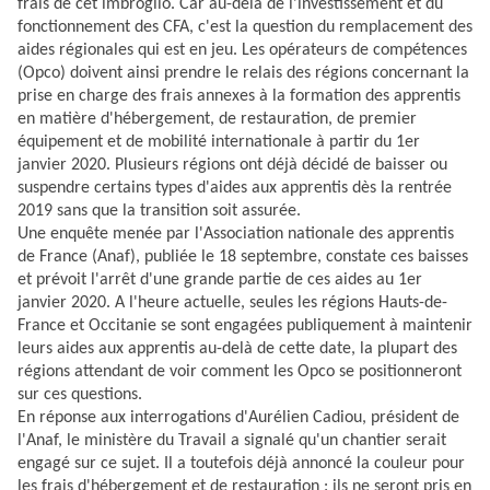
frais de cet imbroglio. Car au-delà de l'investissement et du
fonctionnement des CFA, c'est la question du remplacement des
aides régionales qui est en jeu. Les opérateurs de compétences
(Opco) doivent ainsi prendre le relais des régions concernant la
prise en charge des frais annexes à la formation des apprentis
en matière d'hébergement, de restauration, de premier
équipement et de mobilité internationale à partir du 1er
janvier 2020. Plusieurs régions ont déjà décidé de baisser ou
suspendre certains types d'aides aux apprentis dès la rentrée
2019 sans que la transition soit assurée.
Une enquête menée par l'Association nationale des apprentis
de France (Anaf), publiée le 18 septembre, constate ces baisses
et prévoit l'arrêt d'une grande partie de ces aides au 1er
janvier 2020. A l'heure actuelle, seules les régions Hauts-de-
France et Occitanie se sont engagées publiquement à maintenir
leurs aides aux apprentis au-delà de cette date, la plupart des
régions attendant de voir comment les Opco se positionneront
sur ces questions.
En réponse aux interrogations d'Aurélien Cadiou, président de
l'Anaf, le ministère du Travail a signalé qu'un chantier serait
engagé sur ce sujet. Il a toutefois déjà annoncé la couleur pour
les frais d'hébergement et de restauration : ils ne seront pris en