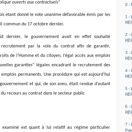
blique ouverts aux contractuels”
0 -
ois étant donné le vote unanime défavorable émis par les
1 -
RÉP
eil commun du 17 octobre dernier.
2 -
t dernier, le gouvernement avait en effet souhaité
RÉP
 recrutement par la voie du contrat afin de garantir,
3 -
oits de l’Homme et du citoyen, l’égal accès aux emplois
RÉP
ouvelles garanties” légales encadrant le recrutement des
4 -
s emplois permanents. Une procédure qui est aujourd’hui
RÉP
 gouvernement et qui, de son aveu, était rendue d’autant
5 -
r du recours au contrat dans le secteur public
RÉP
6 -
RÉP
7 -
 examiné est quant à lui relatif au régime particulier
Pré