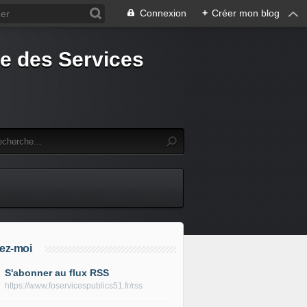
Connexion
+
Créer mon blog
e des Services
ez-moi
S'abonner au flux RSS
https://www.foservicespublics51.fr/rss