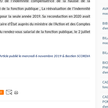
20 de l’indemnité compensatrice de la hausse de la
AVA
) de la fonction publique
.
La réévaluation de l’indemnité
mod
 pour la seule année 2019. Sa reconduction en 2020 avait
BIB
aire d’État auprès du ministre de l’Action et des Comptes
d'e
du rendez-vous salarial de la fonction publique, le 2 juillet
BIL
mod
BIL
rticle publié le mercredi 6 novembre 2019 & Bastien SCORDIA
BI
PHA
d'e
CAD
fon
0
CA
PO
d'e