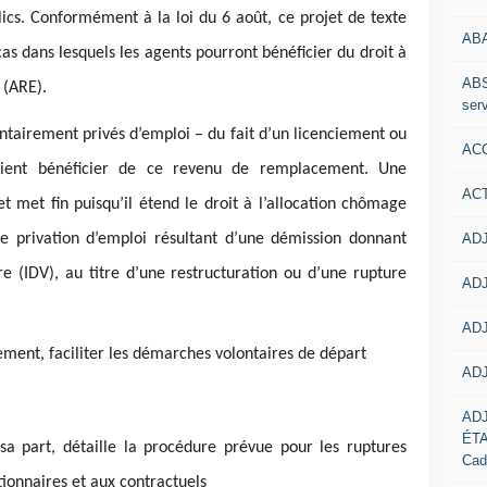
cs. Conformément à la loi du 6 août, ce projet de texte
AB
as dans lesquels les agents pourront bénéficier du droit à
ABS
i (ARE).
serv
lontairement privés d’emploi – du fait d’un licenciement ou
ACC
aient bénéficier de ce revenu de remplacement. Une
AC
et met fin puisqu’il étend le droit à l’allocation chômage
ADJ
e privation d’emploi résultant d’une démission donnant
e (IDV), au titre d’une restructuration ou d’une rupture
ADJ
ADJ
ment, faciliter les démarches volontaires de départ
ADJ
AD
ÉT
sa part, détaille la procédure prévue pour les ruptures
Cad
tionnaires et aux contractuels