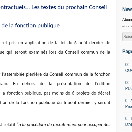
ntractuels… Les textes du prochain Conseil
News
Abonn
e la fonction publique
articl
ret pris en application de la loi du 6 août dernier de
Pag
ique qui seront examinés lors du Conseil commun de la
00 
OU
l’assemblée plénière du Conseil commun de la fonction
00 
ain. En dehors de la présentation de l’édition
PU
e la fonction publique, pas moins de 6 projets de décret
0 L
ation de la fonction publique du 6 août dernier y seront
Pré
0 -
D'
t relatif
“à la procédure de recrutement pour occuper des