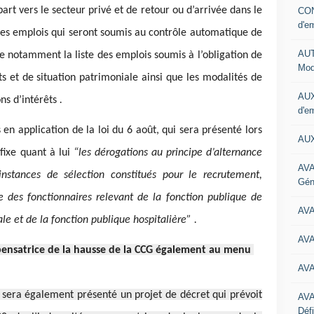
art vers le secteur privé et de retour ou d’arrivée dans le
CON
d'e
te des emplois qui seront soumis au contrôle automatique de
AUT
ie notamment la liste des emplois soumis à l’obligation de
Mod
ts et de situation patrimoniale ainsi que les modalités de
AUX
ns d’intérêts
.
d'e
s en application de la loi du 6 août, qui sera présenté lors
AUX
ixe quant à lui
“les dérogations au principe d’alternance
AVA
nstances de sélection constitués pour le recrutement,
Gén
 des fonctionnaires relevant de la fonction publique de
AV
iale et de la fonction publique hospitalière” .
AV
pensatrice de la hausse de la CCG également au menu
AV
era également présenté un projet de décret qui prévoit
AV
Défi