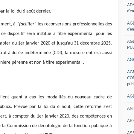
ADM
d'e
par la loi du 6 août dernier.
AGE
nement, à
“faciliter”
les reconversions professionnelles des
d'e
 ce dispositif sera institué à titre expérimental pour les
AG
ompter du 1er janvier 2020 et jusqu’au 31 décembre 2025.
PUB
trat à durée indéterminée (CDI), la mesure entrera aussi
AGE
ière pérenne et non à titre expérimental .
AG
COM
pub
AGE
illent quant à eux les modalités du nouveau cadre de
blics. Prévue par la loi du 6 août, cette réforme s’est
ANI
fert, à compter du 1er janvier 2020, des compétences en
ARR
 la Commission de déontologie de la fonction publique à
AS