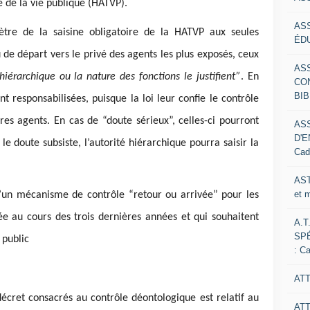
e de la vie publique (HATVP).
AS
mètre de la saisine obligatoire de la HATVP aux seules
ÉDU
de départ vers le privé des agents les plus exposés, ceux
AS
iérarchique ou la nature des fonctions le justifient”
. En
CO
BIB
nt responsabilisées, puisque la loi leur confie le contrôle
s agents. En cas de “doute sérieux”, celles-ci pourront
AS
D'E
 le doute subsiste, l’autorité hiérarchique pourra saisir la
Cad
AST
et 
’un mécanisme de contrôle “retour ou arrivée” pour les
ée au cours des trois dernières années et qui souhaitent
A.T
SP
 public
: C
ATT
 décret consacrés au contrôle déontologique est relatif au
AT