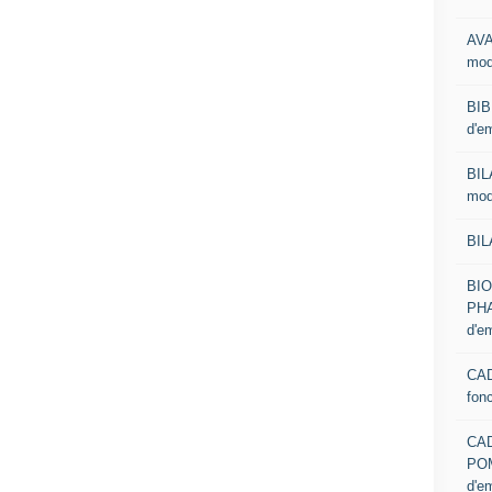
AVA
mod
BIB
d'e
BIL
mod
BIL
BI
PHA
d'e
CAD
fon
CA
PO
d'e