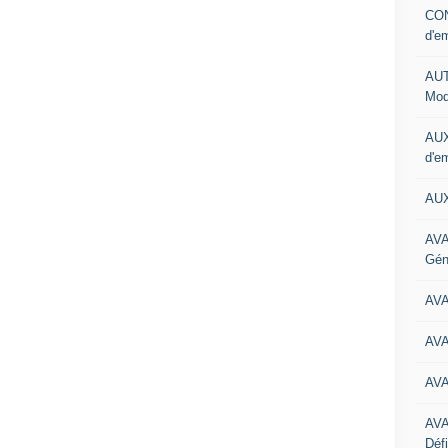
CON
d'e
AUT
Mod
AUX
d'e
AUX
AVA
Gén
AV
AV
AV
AV
Défi