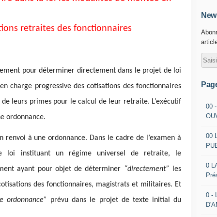
News
tions retraites des fonctionnaires
Abonn
articl
ent pour déterminer directement dans le projet de loi
Pag
en charge progressive des cotisations des fonctionnaires
 leurs primes pour le calcul de leur retraite. L’exécutif
00 
OU
une ordonnance.
00 
’un renvoi à une ordonnance. Dans le cadre de l’examen à
PU
e loi instituant un régime universel de retraite, le
0 L
ent ayant pour objet de déterminer
“directement”
les
Pré
isations des fonctionnaires, magistrats et militaires. Et
0 -
une ordonnance”
prévu dans le projet de texte initial du
D'