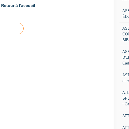
Retour à l'accueil
AS
ÉDU
AS
CO
BIB
AS
D'E
Cad
AST
et 
A.T
SP
: C
ATT
AT