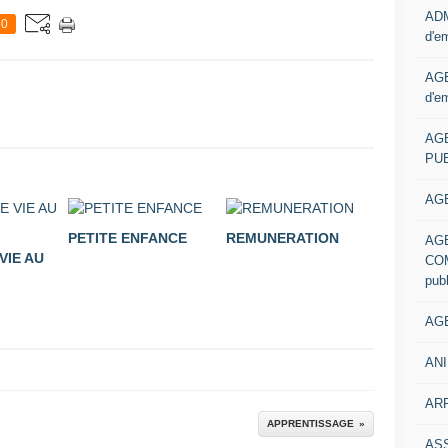
ADM
0
d'e
AGE
d'e
AG
PUB
AGE
PETITE ENFANCE
REMUNERATION
AG
VIE AU
COM
pub
AGE
ANI
ARR
APPRENTISSAGE
AS