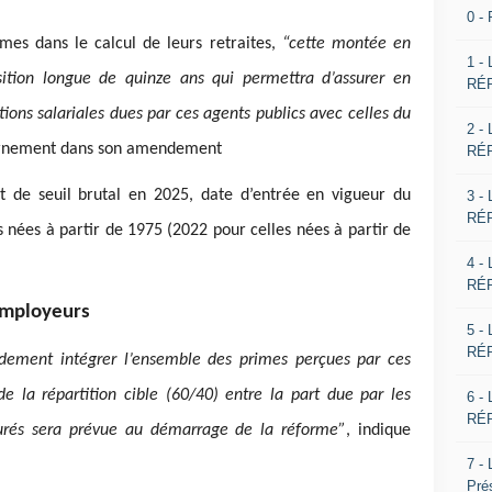
0 -
mes dans le calcul de leurs retraites,
“cette montée en
1 -
ition longue de quinze ans qui permettra d’assurer en
RÉP
ions salariales dues par ces agents publics avec celles du
2 -
vernement dans son amendement
RÉP
et de seuil brutal en 2025, date d’entrée en vigueur du
3 -
RÉP
nées à partir de 1975 (2022 pour celles nées à partir de
4 -
RÉP
employeurs
5 -
RÉP
idement intégrer l’ensemble des primes perçues par ces
de la répartition cible (60/40) entre la part due par les
6 -
RÉP
surés sera prévue au démarrage de la réforme”
, indique
7 -
Pré