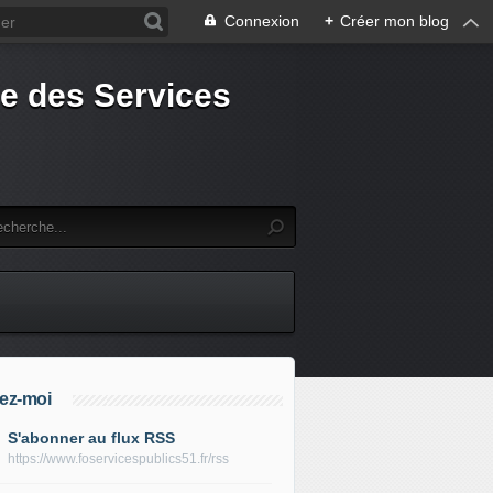
Connexion
+
Créer mon blog
e des Services
ez-moi
S'abonner au flux RSS
https://www.foservicespublics51.fr/rss